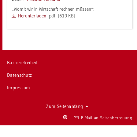
„Womit wir in Wirt­schaft rech­nen müs­sen“:
Her­un­ter­la­den
[pdf] [619 KB]
Bar­rie­re­frei­heit
Da­ten­schutz
Im­pres­sum
Zum Sei­ten­an­fang
Co­
E-Mail an Sei­ten­be­treu­ung
py­
right