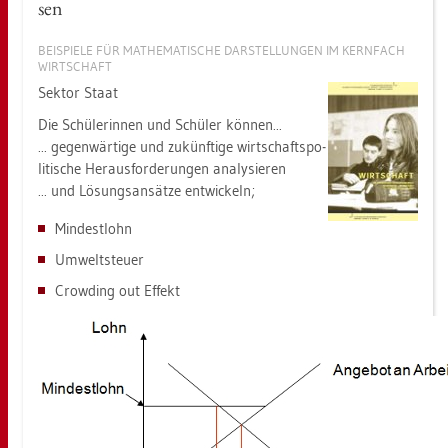
sen
BEI­SPIE­LE FÜR MA­THE­MA­TI­SCHE DAR­STEL­LUN­GEN IM KERN­FACH
WIRT­SCHAFT
Sek­tor Staat
Die Schü­le­rin­nen und Schü­ler kön­nen...
... ge­gen­wär­ti­ge und zu­künf­ti­ge wirt­schafts­po­
li­ti­sche Her­aus­for­de­run­gen ana­ly­sie­ren
... und Lö­sungs­an­sät­ze ent­wi­ckeln;
Min­dest­lohn
Um­welt­steu­er
Crow­ding out Ef­fekt