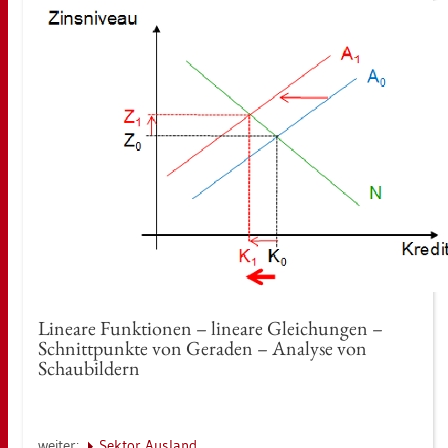
Li­nea­re Funk­tio­nen – li­nea­re Glei­chun­gen –
Schnitt­punk­te von Ge­ra­den – Ana­ly­se von
Schau­bil­dern
wei­ter:
Sek­tor Aus­land