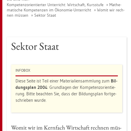
Kom­pe­tenz­ori­en­tier­ter Un­ter­richt: Wirt­schaft, Kurs­stu­fe
Ma­the­
ma­ti­sche Kom­pe­ten­zen im Öko­no­mie-Un­ter­richt
Womit wir rech­
nen müs­sen
Sek­tor Staat
Sek­tor Staat
IN­FO­BOX
Diese Seite ist Teil einer Ma­te­ria­li­en­samm­lung zum
Bil­
dungs­plan 2004
: Grund­la­gen der Kom­pe­tenz­ori­en­tie­
rung. Bitte be­ach­ten Sie, dass der Bil­dungs­plan fort­ge­
schrie­ben wurde.
Womit wir im Kern­fach Wirt­schaft rech­nen müs­