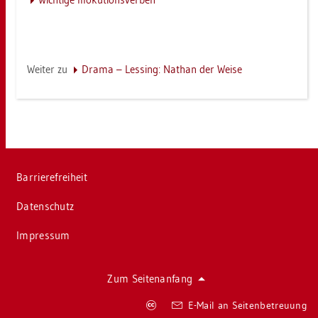
Wei­ter zu
Drama – Les­sing: Na­than der Weise
Bar­rie­re­frei­heit
Da­ten­schutz
Im­pres­sum
Zum Sei­ten­an­fang
Co­
E-Mail an Sei­ten­be­treu­ung