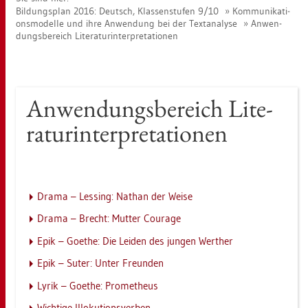
Bil­dungs­plan 2016: Deutsch, Klas­sen­stu­fen 9/10
Kom­mu­ni­ka­ti­
ons­mo­del­le und ihre An­wen­dung bei der Text­ana­ly­se
An­wen­
dungs­be­reich Li­te­ra­tur­in­ter­pre­ta­tio­nen
An­wen­dungs­be­reich Li­te­
ra­tur­in­ter­pre­ta­tio­nen
Drama – Les­sing: Na­than der Weise
Drama – Brecht: Mut­ter Cou­ra­ge
Epik – Goe­the: Die Lei­den des jun­gen Wer­t­her
Epik – Suter: Unter Freun­den
Lyrik – Goe­the: Pro­me­theus
Wich­ti­ge Il­lo­ku­ti­ons­ver­ben