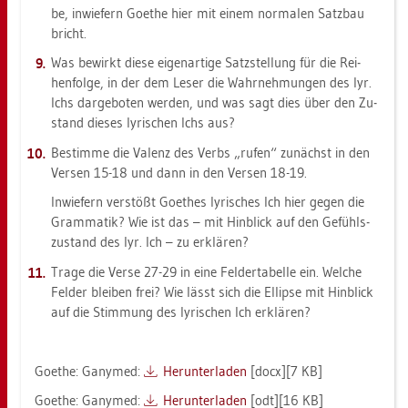
be, in­wie­fern Goe­the hier mit einem nor­ma­len Satz­bau
bricht.
Was be­wirkt diese ei­gen­ar­ti­ge Satz­stel­lung für die Rei­
hen­fol­ge, in der dem Leser die Wahr­neh­mun­gen des lyr.
Ichs dar­ge­bo­ten wer­den, und was sagt dies über den Zu­
stand die­ses ly­ri­schen Ichs aus?
Be­stim­me die Va­lenz des Verbs „rufen“ zu­nächst in den
Ver­sen 15-18 und dann in den Ver­sen 18-19.
In­wie­fern ver­stößt Goe­thes ly­ri­sches Ich hier gegen die
Gram­ma­tik? Wie ist das – mit Hin­blick auf den Ge­fühls­
zu­stand des lyr. Ich – zu er­klä­ren?
Trage die Verse 27-29 in eine Fel­der­ta­bel­le ein. Wel­che
Fel­der blei­ben frei? Wie lässt sich die El­lip­se mit Hin­blick
auf die Stim­mung des ly­ri­schen Ich er­klä­ren?
Goe­the: Ga­ny­med:
Her­un­ter­la­den
[docx][7 KB]
Goe­the: Ga­ny­med:
Her­un­ter­la­den
[odt][16 KB]