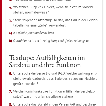
Wo ste­hen Sub­jekt / Ob­jekt, wenn sie nicht im Vor­feld
ste­hen, nor­ma­ler­wei­se?
Stel­le fol­gen­de Satz­ge­fü­ge so dar, dass du in der Fel­der­
ta­bel­le nur eine „Zeile“ ver­wen­dest:
Ich glau­be, dass du Recht hast.
Ob­wohl er nicht recht­zei­tig kam, ver­lief alles rei­bungs­los.
Text­lu­pe: Auf­fäl­lig­kei­ten im
Satz­bau und ihre Funk­ti­on
Un­ter­su­che die Verse 1-3 und 9-10: Wel­che Wir­kung ent­
steht je­weils da­durch, dass Teile des Sat­zes ins Nach­feld
ge­rückt wer­den?
Wel­che kom­mu­ni­ka­ti­ve Funk­ti­on er­fül­len die Ver­bletzt­
sät­ze? Warum dür­fen sie al­lei­ne ste­hen?
Un­ter­su­che das Vor­feld in den Ver­sen 4-8 und be­schrei­