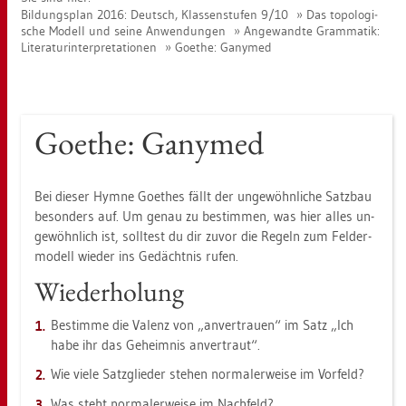
Bil­dungs­plan 2016: Deutsch, Klas­sen­stu­fen 9/10
Das to­po­lo­gi­
sche Mo­dell und seine An­wen­dun­gen
An­ge­wand­te Gram­ma­tik:
Li­te­ra­tur­in­ter­pre­ta­tio­nen
Goe­the: Ga­ny­med
Goe­the: Ga­ny­med
Bei die­ser Hymne Goe­thes fällt der un­ge­wöhn­li­che Satz­bau
be­son­ders auf. Um genau zu be­stim­men, was hier alles un­
ge­wöhn­lich ist, soll­test du dir zuvor die Re­geln zum Fel­der­
mo­dell wie­der ins Ge­dächt­nis rufen.
Wie­der­ho­lung
Be­stim­me die Va­lenz von „an­ver­trau­en“ im Satz „Ich
habe ihr das Ge­heim­nis an­ver­traut“.
Wie viele Satz­glie­der ste­hen nor­ma­ler­wei­se im Vor­feld?
Was steht nor­ma­ler­wei­se im Nach­feld?