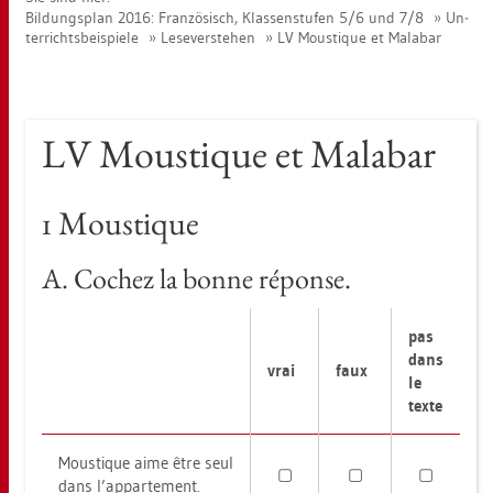
Bil­dungs­plan 2016: Fran­zö­sisch, Klas­sen­stu­fen 5/6 und 7/8
Un­
ter­richts­bei­spie­le
Le­se­ver­ste­hen
LV Mous­tique et Ma­la­bar
LV Mous­tique et Ma­la­bar
1 Mous­tique
A. Co­chez la bonne réponse.
pas
dans
vrai
faux
le
texte
Mous­tique aime être seul
▢
▢
▢
dans l’ap­par­te­ment.