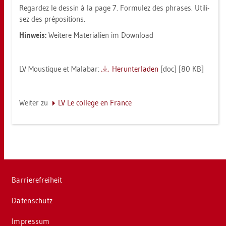
Re­gar­dez le des­sin à la page 7. For­mu­lez des phra­ses. Uti­li­
sez des prépo­si­ti­ons.
Hin­weis:
Wei­te­re Ma­te­ria­li­en im Down­load
LV Mous­tique et Ma­la­bar:
Her­un­ter­la­den
[doc] [80 KB]
Wei­ter zu
LV Le col­le­ge en Fran­ce
Bar­rie­re­frei­heit
Da­ten­schutz
Im­pres­sum