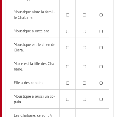
Mous­tique aime la fa­mil­
▢
▢
▢
le Cha­ba­ne.
Mous­tique a onze ans.
▢
▢
▢
Mous­tique est le chien de
▢
▢
▢
Clara.
Marie est la fille des Cha­
▢
▢
▢
ba­ne.
Elle a des co­pains.
▢
▢
▢
Mous­tique a aussi un co­
▢
▢
▢
pain.
Les Cha­ba­ne, ce sont 4