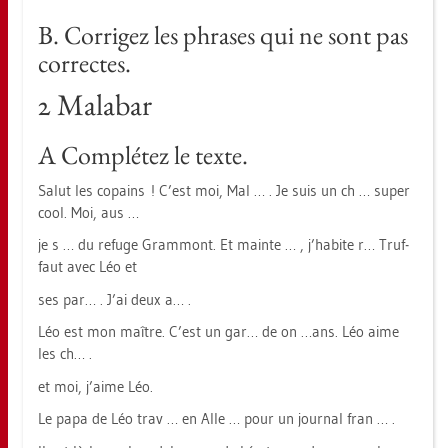
B. Cor­ri­gez les phra­ses qui ne sont pas
cor­rec­tes.
2 Ma­la­bar
A Complétez le texte.
Salut les co­pains ! C’est moi, Mal … . Je suis un ch … super
cool. Moi, aus …
je s … du re­fu­ge Gram­mont. Et main­te … , j’ha­bi­te r… Truf­
faut avec Léo et
ses par… . J’ai deux a… .
Léo est mon maître. C’est un gar… de on …ans. Léo aime
les ch… .
et moi, j’aime Léo.
Le papa de Léo trav … en Alle … pour un jour­nal fran … .