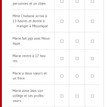
▢
▢
▢
per­son­nes et un chien.
Mme Cha­ba­ne ar­ri­ve à
13 heu­res et donne à
▢
▢
▢
man­ger à Mous­tique
Marie fait pipi avec Mous­
▢
▢
▢
tique.
Marie rent­re à 17 heu­
▢
▢
▢
res.
Marie a deux sœurs et
▢
▢
▢
un frère.
Marie aime bien son
collège et ses pro­fes­
▢
▢
▢
seurs.