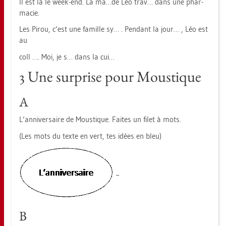
Il est là le week-end. La ma…de Léo trav… dans une phar­
macie.
Les Pirou, c’est une fa­mil­le sy… . Pen­dant la jour… , Léo est
au
coll …. Moi, je s… dans la cui…
3 Une sur­pri­se pour Mous­tique
A
L’an­ni­ver­sai­re de Mous­tique. Fai­tes un filet à mots.
(Les mots du texte en vert, tes idées en bleu)
B