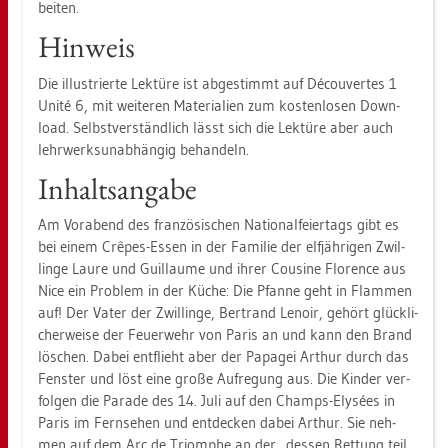
bei­ten.
Hin­weis
Die il­lus­trier­te Lek­tü­re ist ab­ge­stimmt auf Décou­ver­tes 1
Unité 6, mit wei­te­ren Ma­te­ria­li­en zum kos­ten­lo­sen Down­
load. Selbst­ver­ständ­lich lässt sich die Lek­tü­re aber auch
lehr­werks­un­ab­hän­gig be­han­deln.
In­halts­an­ga­be
Am Vor­abend des fran­zö­si­schen Na­tio­nal­fei­er­tags gibt es
bei einem Crêpes-Essen in der Fa­mi­lie der elf­jäh­ri­gen Zwil­
lin­ge Laure und Guil­lau­me und ihrer Cou­si­ne Flo­rence aus
Nice ein Pro­blem in der Küche: Die Pfan­ne geht in Flam­men
auf! Der Vater der Zwil­lin­ge, Bertrand Lenoir, ge­hört glück­li­
cher­wei­se der Feu­er­wehr von Paris an und kann den Brand
lö­schen. Dabei ent­flieht aber der Pa­pa­gei Ar­thur durch das
Fens­ter und löst eine große Auf­re­gung aus. Die Kin­der ver­
fol­gen die Pa­ra­de des 14. Juli auf den Champs-Elysées in
Paris im Fern­se­hen und ent­de­cken dabei Ar­thur. Sie neh­
men auf dem Arc de Triom­phe an der des­sen Ret­tung teil