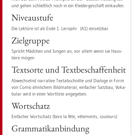
und gehen schließ­lich noch in ein Klei­der­ge­schäft ein­kau­fen.
Ni­veau­stu­fe
Die Lek­tü­re ist ab Ende 1. Lern­jahr (A1) ein­setz­bar.
Ziel­grup­pe
Spricht Mäd­chen und Jun­gen an, vor allem wenn sie Haus­
tie­re mögen
Text­sor­te und Text­be­schaf­fen­heit
Ab­wech­selnd nar­ra­ti­ve Text­ab­schnit­te und Dia­lo­ge in Form
von Comic-ähn­li­chem Bild­ma­te­ri­al, ein­fa­cher Satz­bau, Vo­ka­
bu­lar wird in einer Wort­lis­te an­ge­ge­ben.
Wort­schatz
Ein­fa­cher Wort­schatz (faire la fête, vête­ments, cou­leurs)
Gram­ma­ti­k­an­bin­dung