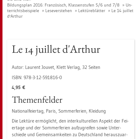
Bil­dungs­plan 2016: Fran­zö­sisch, Klas­sen­stu­fen 5/6 und 7/8
Un­
ter­richts­bei­spie­le
Le­se­ver­ste­hen
Lek­tü­reblät­ter
Le 14 juil­let
d'Ar­thur
Le 14 juil­let d'Ar­thur
Autor:
Lau­rent Jou­vet,
Klett Ver­lag, 32 Sei­ten
ISBN: 978-3-12-591816-0
4,95 €
The­men­fel­der
Na­tio­nal­fei­er­tag, Paris, Som­mer­fe­ri­en, Klei­dung
Die Lek­tü­re er­mög­licht, den in­ter­kul­tu­rel­len As­pekt der Fei­
er­ta­ge und der Som­mer­fe­ri­en auf­zu­grei­fen sowie Un­ter­
schie­de und Ge­mein­sam­kei­ten zu Deutsch­land her­aus­zu­ar­