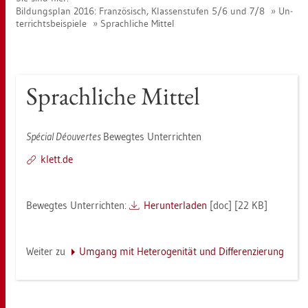
Bil­dungs­plan 2016: Fran­zö­sisch, Klas­sen­stu­fen 5/6 und 7/8
Un­
ter­richts­bei­spie­le
Sprach­li­che Mit­tel
Sprach­li­che Mit­tel
Spécial Déou­ver­tes
Be­weg­tes Un­ter­rich­ten
klett.​de
Be­weg­tes Un­ter­rich­ten:
Her­un­ter­la­den
[doc] [22 KB]
Wei­ter zu
Um­gang mit He­te­ro­ge­ni­tät und Dif­fe­ren­zie­rung