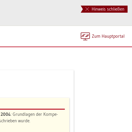
Hinweis schließen
Zum Haupt­por­tal
n 2004
: Grund­la­gen der Kom­pe­
e­schrie­ben wurde.