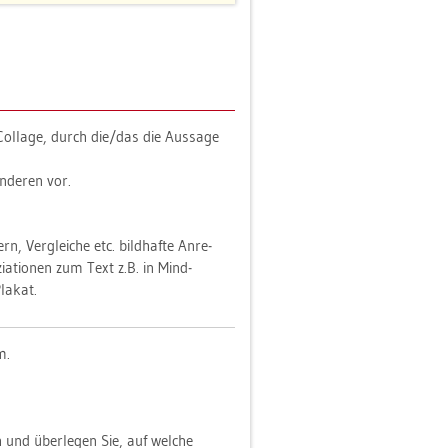
 Col­la­ge, durch die/das die Aus­sa­ge
n­de­ren vor.
, Ver­glei­che etc. bild­haf­te An­re­
ia­tio­nen zum Text z.B. in Mind­
a­kat.
m.
 und über­le­gen Sie, auf wel­che