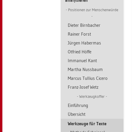
ana­ly­sie­ren
Po­si­tio­nen zur Men­schen­wür­de
Die­ter Birn­ba­cher
Rai­ner Forst
Jür­gen Ha­ber­mas
Ot­fried Höffe
Im­ma­nu­el Kant
Mar­tha Nuss­baum
Mar­cus Tul­li­us Ci­ce­ro
Franz-Josef Wetz
Werk­zeug­kof­fer
Ein­füh­rung
Über­sicht
Werk­zeu­ge für Texte