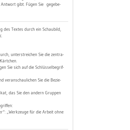
 Ant­wort gibt. Fügen Sie ge­ge­be­
ng des Tex­tes durch ein Schau­bild,
c.
urch, un­ter­strei­chen Sie die zen­tra­
 Kärt­chen.
­gen Sie sich auf die Schlüs­sel­be­grif­
d ver­an­schau­li­chen Sie die Be­zie­
la­kat, das Sie den an­dern Grup­pen
grif­fen:
er“: „Werk­zeu­ge für die Ar­beit ohne