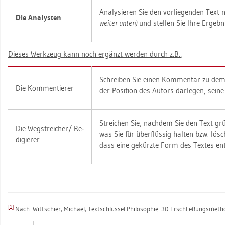
Ana­ly­sie­ren Sie den vor­lie­gen­den Tex
Die Ana­lys­ten
wei­ter unten)
und stel­len Sie Ihre Er­geb­n
Die­ses Werk­zeug kann noch er­gänzt wer­den durch z.B.:
Schrei­ben Sie einen Kom­men­tar zu dem
Die Kom­men­tie­rer
der Po­si­ti­on des Au­tors dar­le­gen, seine
Strei­chen Sie, nach­dem Sie den Text grü
Die Weg­strei­cher/ Re­
was Sie für über­flüs­sig hal­ten bzw. lö­
di­gie­rer
dass eine ge­kürz­te Form des Tex­tes ent
[1]
Nach: Witt­schier, Mi­cha­el, Text­schlüs­sel Phi­lo­so­phie: 30 Er­schlie­ßungs­me­