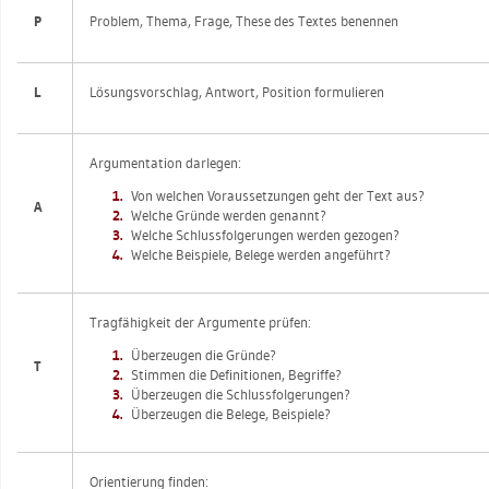
P
Pro­blem, Thema, Frage, These des Tex­tes be­nen­nen
L
Lö­sungs­vor­schlag, Ant­wort, Po­si­ti­on for­mu­lie­ren
Ar­gu­men­ta­ti­on dar­le­gen:
Von wel­chen Vor­aus­set­zun­gen geht der Text aus?
A
Wel­che Grün­de wer­den ge­nannt?
Wel­che Schluss­fol­ge­run­gen wer­den ge­zo­gen?
Wel­che Bei­spie­le, Be­le­ge wer­den an­ge­führt?
Trag­fä­hig­keit der Ar­gu­men­te prü­fen:
Über­zeu­gen die Grün­de?
T
Stim­men die De­fi­ni­tio­nen, Be­grif­fe?
Über­zeu­gen die Schluss­fol­ge­run­gen?
Über­zeu­gen die Be­le­ge, Bei­spie­le?
Ori­en­tie­rung fin­den: