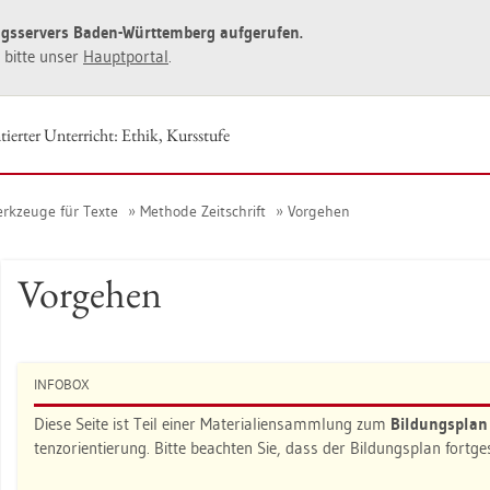
ngs­ser­vers Baden-Würt­tem­berg auf­ge­ru­fen.
ie bitte unser
Haupt­por­tal
.
tier­ter Un­ter­richt: Ethik, Kurs­stu­fe
rk­zeu­ge für Texte
Me­tho­de Zeit­schrift
Vor­ge­hen
Vor­ge­hen
IN­FO­BOX
Diese Seite ist Teil einer Ma­te­ria­li­en­samm­lung zum
Bil­dungs­pla
tenz­ori­en­tie­rung. Bitte be­ach­ten Sie, dass der Bil­dungs­plan fort­g