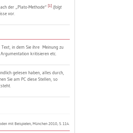
[1]
t nach der „Plato-Me­tho­de“
(folgt
is­se vor.
 Text, in dem Sie ihre Mei­nung zu
 Ar­gu­men­ta­ti­on kri­ti­sie­ren etc.
nd­lich ge­le­sen haben, alles durch,
schen Sie am PC diese Stel­len, so
­steht.
tho­den mit Bei­spie­len, Mün­chen 2010, S. 114.