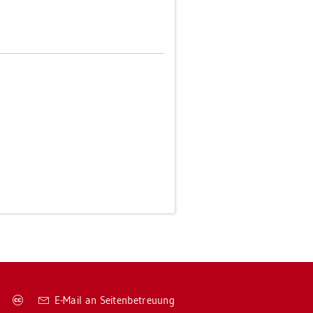
Co­
E-Mail an Sei­ten­be­treu­ung