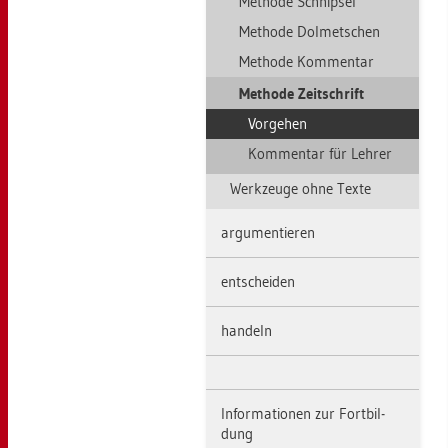
Me­tho­de Schnip­sel
Me­tho­de Dol­met­schen
Me­tho­de Kom­men­tar
Me­tho­de Zeit­schrift
Vor­ge­hen
Kom­men­tar für Leh­rer
Werk­zeu­ge ohne Texte
ar­gu­men­tie­ren
ent­schei­den
han­deln
In­for­ma­tio­nen zur Fort­bil­
dung