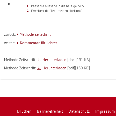
O
Passt die Aus­sa­ge in die heu­ti­ge Zeit?
Er­wei­tert der Text mei­nen Ho­ri­zont?
zu­rück:
Me­tho­de Zeit­schrift
wei­ter:
Kom­men­tar für Leh­rer
Me­tho­de Zeit­schrift:
Her­un­ter­la­den
[doc][131 KB]
Me­tho­de Zeit­schrift:
Her­un­ter­la­den
[pdf][150 KB]
Dru­cken
Bar­rie­re­frei­heit
Da­ten­schutz
Im­pres­sum