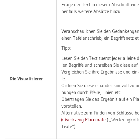
Frage der Text in die­sem Ab­schnitt eine
nen­falls wei­te­re Ab­sät­ze hinzu.
Ver­an­schau­li­chen Sie den Ge­dan­ken­ga
einen Ta­fel­an­schrieb, ein Be­griffs­netz et
Tipp:
Lesen Sie den Text zu­erst jeder al­lei­ne d
len Be­grif­fe und schrei­ben Sie diese auf
Ver­glei­chen Sie ihre Er­geb­nis­se und ei­ni
Die Vi­sua­li­sie­rer
fe.
Ord­nen Sie diese ein­an­der sinn­voll zu un
hun­gen durch Pfei­le, Li­ni­en etc.
Über­tra­gen Sie das Er­geb­nis auf ein P
vor­stel­len.
Al­ter­na­ti­ve zum Fin­den von Schlüs­sel­be­
Werk­zeug Pla­ce­ma­te
( „Werk­zeug­kof­f
Texte“).