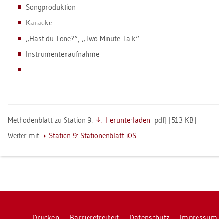
Song­pro­duk­ti­on
Ka­rao­ke
„Hast du Töne?“, „Two-Mi­nu­te-Talk“
In­stru­men­ten­auf­nah­me
...
Me­tho­den­blatt zu Sta­ti­on 9:
Her­un­ter­la­den
[pdf] [513 KB]
Wei­ter mit
Sta­ti­on 9: Sta­tio­nen­blatt iOS
Dru­cken
Bar­rie­re­frei­heit
Da­ten­schutz
Im­pres­sum