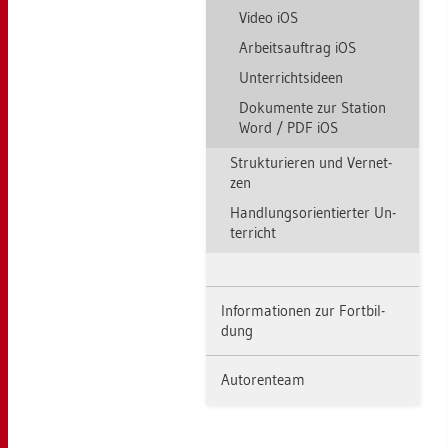
Video iOS
Ar­beits­auf­trag iOS
Un­ter­richts­ide­en
Do­ku­men­te zur Sta­ti­on
Word / PDF iOS
Struk­tu­rie­ren und Ver­net­
zen
Hand­lungs­ori­en­tier­ter Un­
ter­richt
In­for­ma­tio­nen zur Fort­bil­
dung
Au­to­ren­team