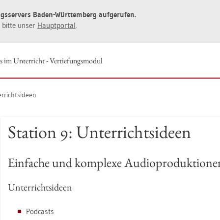
ngs­ser­vers Baden-Würt­tem­berg auf­ge­ru­fen.
ie bitte unser
Haupt­por­tal
.
s im Un­ter­richt - Ver­tie­fungs­mo­dul
er­richts­ide­en
Sta­ti­on 9: Un­ter­richts­ide­en
Ein­fa­che und kom­ple­xe Au­dio­pro­duk­tio­ne
Un­ter­richts­ide­en
Pod­casts