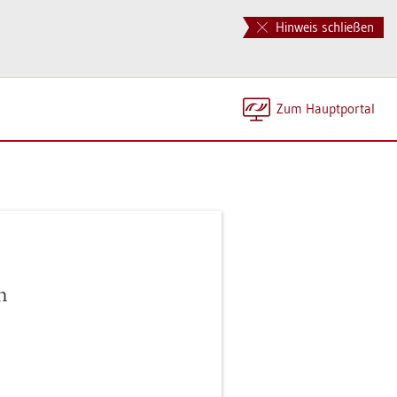
Hinweis schließen
Zum Haupt­por­tal
n