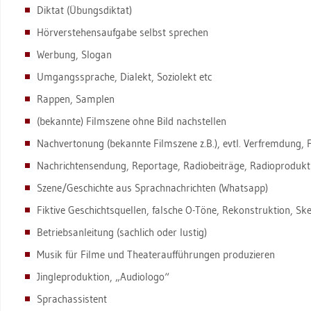
Dik­tat (Übungs­dik­tat)
Hör­ver­ste­hens­auf­ga­be selbst spre­chen
Wer­bung, Slo­gan
Um­gangs­spra­che, Dia­lekt, So­zio­lekt etc
Rap­pen, Sam­plen
(be­kann­te) Film­sze­ne ohne Bild nach­stel­len
Nach­ver­to­nung (be­kann­te Film­sze­ne z.B.), evtl. Ver­frem­dung, 
Nach­rich­ten­sen­dung, Re­por­ta­ge, Ra­dio­bei­trä­ge, Ra­dio­pro­duk­t
Szene/Ge­schich­te aus Sprach­nach­rich­ten (Whats­app)
Fik­ti­ve Ge­schichts­quel­len, fal­sche O-Töne, Re­kon­struk­ti­on, Ske
Be­triebs­an­lei­tung (sach­lich oder lus­tig)
Musik für Filme und Thea­ter­auf­füh­run­gen pro­du­zie­ren
Jing­le­pro­duk­ti­on, „Au­dio­lo­go“
Sprachas­sis­tent