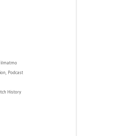
Film­at­mo
i­on, Pod­cast
tch His­to­ry