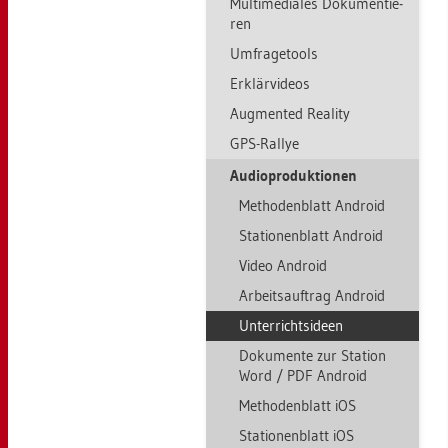
Mul­ti­me­dia­les Do­ku­men­tie­
ren
Um­fra­ge­tools
Er­klär­vi­de­os
Aug­men­ted Rea­li­ty
GPS-Ral­lye
Au­dio­pro­duk­tio­nen
Me­tho­den­blatt An­dro­id
Sta­tio­nen­blatt An­dro­id
Video An­dro­id
Ar­beits­auf­trag An­dro­id
Un­ter­richts­ide­en
Do­ku­men­te zur Sta­ti­on
Word / PDF An­dro­id
Me­tho­den­blatt iOS
Sta­tio­nen­blatt iOS