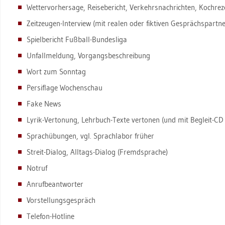
Wet­ter­vor­her­sa­ge, Rei­se­be­richt, Ver­kehrs­nach­rich­ten, Koch­re­
Zeit­zeu­gen-In­ter­view (mit rea­len oder fik­ti­ven Ge­sprächs­part­n
Spiel­be­richt Fuß­ball-Bun­des­li­ga
Un­fall­mel­dung, Vor­gangs­be­schrei­bung
Wort zum Sonn­tag
Per­si­fla­ge Wo­chen­schau
Fake News
Lyrik-Ver­to­nung, Lehr­buch-Texte ver­to­nen (und mit Be­gleit-CD v
Sprach­übun­gen, vgl. Sprach­la­bor frü­her
Streit-Dia­log, All­tags-Dia­log (Fremd­spra­che)
Not­ruf
An­ruf­be­ant­wor­ter
Vor­stel­lungs­ge­spräch
Te­le­fon-Hot­line