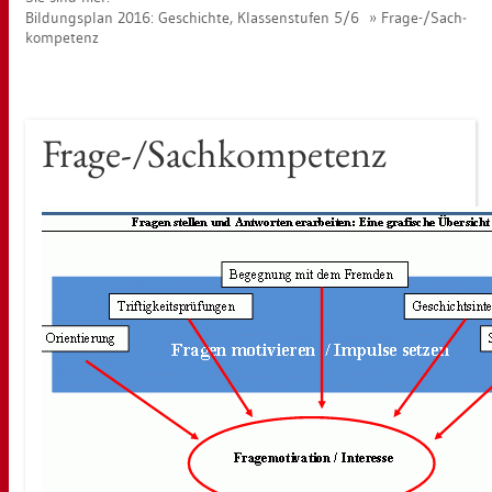
Bil­dungs­plan 2016: Ge­schich­te, Klas­sen­stu­fen 5/6
Frage-/Sach­
kom­pe­tenz
Frage-/Sach­kom­pe­tenz