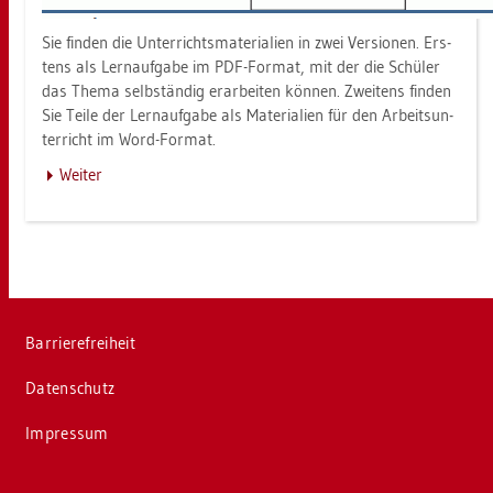
Sie fin­den die Un­ter­richts­ma­te­ria­li­en in zwei Ver­sio­nen. Ers­
tens als Lern­auf­ga­be im PDF-For­mat, mit der die Schü­ler
das Thema selb­stän­dig er­ar­bei­ten kön­nen. Zwei­tens fin­den
Sie Teile der Lern­auf­ga­be als Ma­te­ria­li­en für den Ar­beits­un­
ter­richt im Word-For­mat.
Wei­ter
Bar­rie­re­frei­heit
Da­ten­schutz
Im­pres­sum