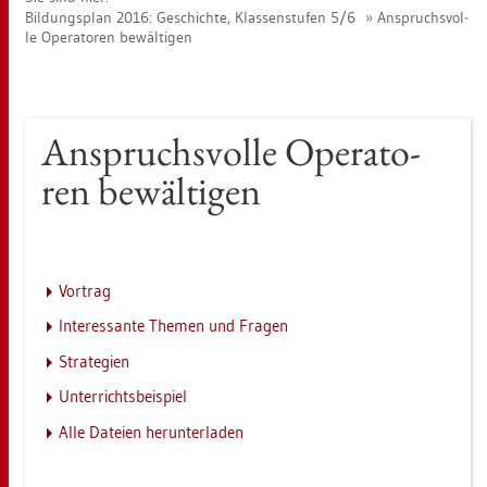
Bil­dungs­plan 2016: Ge­schich­te, Klas­sen­stu­fen 5/6
An­spruchs­vol­
le Ope­ra­to­ren be­wäl­ti­gen
An­spruchs­vol­le Ope­ra­to­
ren be­wäl­ti­gen
Vor­trag
In­ter­es­san­te The­men und Fra­gen
Stra­te­gi­en
Un­ter­richts­bei­spiel
Alle Da­tei­en her­un­ter­la­den