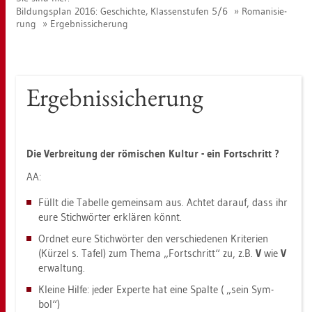
Bil­dungs­plan 2016: Ge­schich­te, Klas­sen­stu­fen 5/6
Ro­ma­ni­sie­
rung
Er­geb­nis­si­che­rung
Er­geb­nis­si­che­rung
Die Ver­brei­tung der rö­mi­schen Kul­tur - ein Fort­schritt ?
AA:
Füllt die Ta­bel­le ge­mein­sam aus. Ach­tet dar­auf, dass ihr
eure Stich­wör­ter er­klä­ren könnt.
Ord­net eure Stich­wör­ter den ver­schie­de­nen Kri­te­ri­en
(Kür­zel s. Tafel) zum Thema „Fort­schritt“ zu, z.B.
V
wie
V
er­wal­tung.
Klei­ne Hilfe: jeder Ex­per­te hat eine Spal­te ( „sein Sym­
bol“)