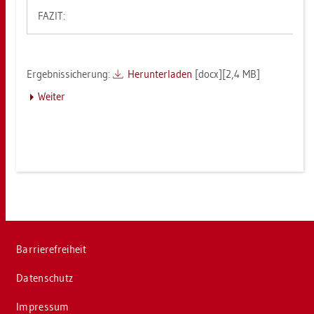
FAZIT:
Er­geb­nis­si­che­rung:
Her­un­ter­la­den
[docx][2,4 MB]
Wei­ter
Bar­rie­re­frei­heit
Da­ten­schutz
Im­pres­sum