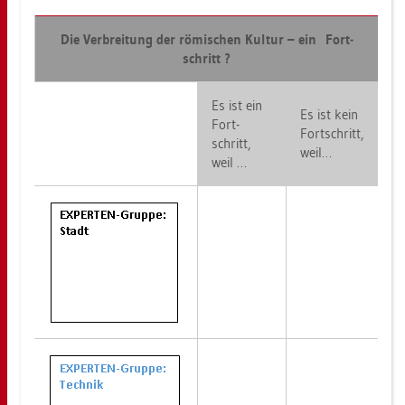
Die Ver­brei­tung der rö­mi­schen Kul­tur – ein Fort­
schritt ?
Es ist ein
Es ist kein
Fort­
Fort­schritt,
schritt,
weil…
weil …