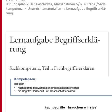
Bil­dungs­plan 2016: Ge­schich­te, Klas­sen­stu­fen 5/6
Frage-/Sach­
kom­pe­tenz
Un­ter­richts­ma­te­ria­li­en
Lern­auf­ga­be Be­griffs­er­klä­
rung
Lern­auf­ga­be Be­griffs­er­klä­
rung
Sach­kom­pe­tenz, Teil 1: Fach­be­grif­fe er­klä­ren