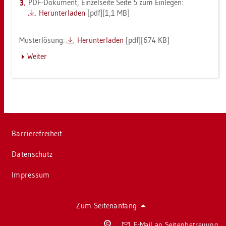
PDF-Do­ku­ment, Ein­zel­sei­te Seite 5 zum Ein­le­gen:
Her­un­ter­la­den
[pdf][1,1 MB]
Mus­ter­lö­sung:
Her­un­ter­la­den
[pdf][674 KB]
Wei­ter
Bar­rie­re­frei­heit
Da­ten­schutz
Im­pres­sum
Zum Sei­ten­an­fang
Co­
E-Mail an Sei­ten­be­treu­ung