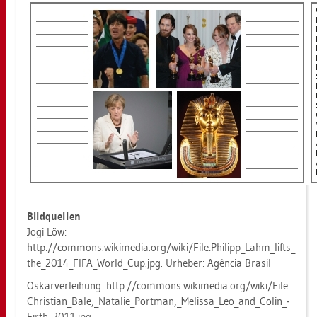
Bild­quel­len
Jogi Löw:
http://​com­mons.​wi­ki­me­dia.​org/​wiki/​File:​Phil­ip­p_​Lahm_​lifts_​
the_​2014_​FIFA_​Worl­d_​Cup.​jpg. Ur­he­ber: Agência Bra­sil
Os­kar­ver­lei­hung: http://​com­mons.​wi­ki­me­dia.​org/​wiki/​File:​
Chris­ti­an_​Bale,_Na­ta­lie_­Port­man,_Me­lis­sa_­Leo_an­d_­Co­lin_­
Firt­h_2011.jpg