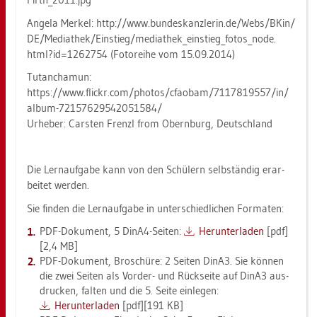
An­ge­la Mer­kel: http://​www.​bun​desk​anzl​erin.​de/​Webs/​BKin/​
DE/​Me­dia­thek/​Ein­stieg/​me­dia­the­k_​ein­stie­g_​fo­to­s_​node.​
html?​id=1262754 (Fo­to­rei­he vom 15.09.2014)
Tu­tan­cha­mun:
https://​www.​flickr.​com/​pho­tos/​cfaobam/​7117819557/​in/​
album-​721​5762​9542​0515​84/
Ur­he­ber: Cars­ten Frenzl from Obern­burg, Deutsch­land
Die Lern­auf­ga­be kann von den Schü­lern selb­stän­dig er­ar­
bei­tet wer­den.
Sie fin­den die Lern­auf­ga­be in un­ter­schied­li­chen For­ma­ten:
PDF-Do­ku­ment, 5 DinA4-Sei­ten:
Her­un­ter­la­den
[pdf]
[2,4 MB]
PDF-Do­ku­ment, Bro­schü­re: 2 Sei­ten DinA3. Sie kön­nen
die zwei Sei­ten als Vor­der- und Rück­sei­te auf DinA3 aus­
dru­cken, fal­ten und die 5. Seite ein­le­gen:
Her­un­ter­la­den
[pdf][191 KB]