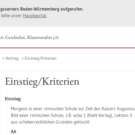
ngs­ser­vers Baden-Würt­tem­berg auf­ge­ru­fen.
ie bitte unser
Haupt­por­tal
.
6: Ge­schich­te, Klas­sen­stu­fen 5/6
Vor­trag
Ein­stieg/Kri­te­ri­en
Ein­stieg/Kri­te­ri­en
Ein­stieg:
Mor­gens in einer rö­mi­schen Schu­le zur Zeit des Kai­sers Au­gus­tus
Bild einer rö­mi­schen Schu­le, z.B. actio 1 (Klett-Ver­lag), Lek­ti­on 3
aus ur­he­ber­recht­li­chen Grün­den ge­löscht
AA