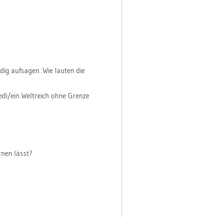
ig auf­sa­gen: Wie lau­ten die
edi/ein Welt­reich ohne Gren­ze
r­nen lässt?