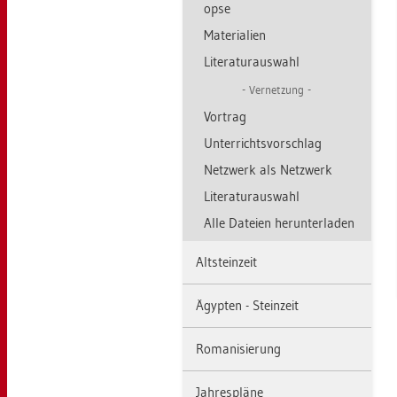
op­se
Ma­te­ria­li­en
Li­te­ra­tur­aus­wahl
Ver­net­zung
Vor­trag
Un­ter­richts­vor­schlag
Netz­werk als Netz­werk
Li­te­ra­tur­aus­wahl
Alle Da­tei­en her­un­ter­la­den
Alt­stein­zeit
Ägyp­ten - Stein­zeit
Ro­ma­ni­sie­rung
Jah­res­plä­ne