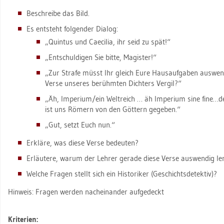
Be­schrei­be das Bild.
Es ent­steht fol­gen­der Dia­log:
„Quin­tus und Cae­ci­lia, ihr seid zu spät!“
„Ent­schul­di­gen Sie bitte, Ma­gis­ter!“
„Zur Stra­fe müsst Ihr gleich Eure Haus­auf­ga­ben aus­wen­d
Verse un­se­res be­rühm­ten Dich­ters Ver­gil?“
„Äh, Im­pe­ri­um/ein Welt­reich … äh Im­pe­ri­um sine fine…d
ist uns Rö­mern von den Göt­tern ge­ge­ben.“
„Gut, setzt Euch nun.“
Er­klä­re, was diese Verse be­deu­ten?
Er­läu­te­re, warum der Leh­rer ge­ra­de diese Verse aus­wen­dig le
Wel­che Fra­gen stellt sich ein His­to­ri­ker (Ge­schichts­de­tek­tiv)?
Hin­weis: Fra­gen wer­den nach­ein­an­der auf­ge­deckt
Kri­te­ri­en: