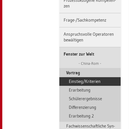
Pro­zess­be­zo­ge­ne Kom­pe­ten­
zen
Frage-/Sach­kom­pe­tenz
An­spruchs­vol­le Ope­ra­to­ren
be­wäl­ti­gen
Fens­ter zur Welt
China-Rom
Vor­trag
Ein­stieg/Kri­te­ri­en
Er­ar­bei­tung
Schü­le­r­er­geb­nis­se
Dif­fe­ren­zie­rung
Er­ar­bei­tung 2
Fach­wis­sen­schaft­li­che Syn­