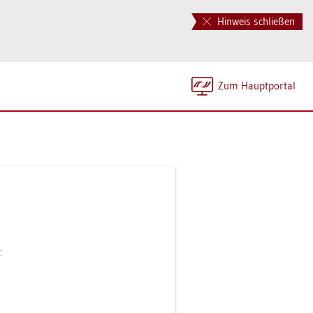
Hinweis schließen
Zum Haupt­por­tal
: