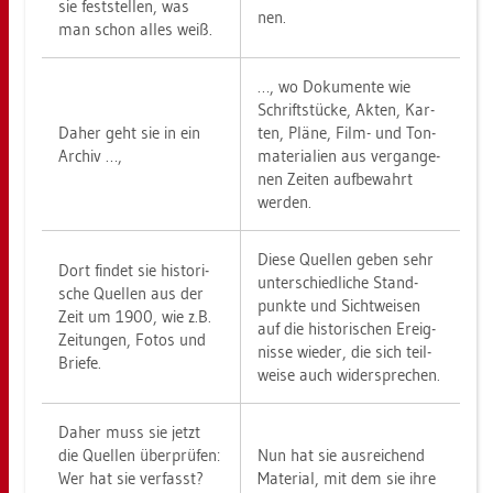
sie fest­stel­len, was
nen.
man schon alles weiß.
…, wo Do­ku­men­te wie
Schrift­stü­cke, Akten, Kar­
Daher geht sie in ein
ten, Pläne, Film- und Ton­
Ar­chiv …,
ma­te­ria­li­en aus ver­gan­ge­
nen Zei­ten auf­be­wahrt
wer­den.
Diese Quel­len geben sehr
Dort fin­det sie his­to­ri­
un­ter­schied­li­che Stand­
sche Quel­len aus der
punk­te und Sicht­wei­sen
Zeit um 1900, wie z.B.
auf die his­to­ri­schen Er­eig­
Zei­tun­gen, Fotos und
nis­se wie­der, die sich teil­
Brie­fe.
wei­se auch wi­der­spre­chen.
Daher muss sie jetzt
die Quel­len über­prü­fen:
Nun hat sie aus­rei­chend
Wer hat sie ver­fasst?
Ma­te­ri­al, mit dem sie ihre