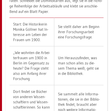
ra­ten. Schnei­det die Do­mi­no­kar­ten aus, legt sie in die rich­ti­
ge Rei­hen­fol­ge der Ar­beits­ab­läu­fe und klebt sie an­schlie­
ßend auf ein Blatt Pa­pier.
Start: Die His­to­ri­ke­rin
Sie stellt daher am Be­ginn
Mo­ni­ka Göll­ner hat In­
ihrer For­schungs­ar­beit
ter­es­se am Leben der
eine For­schungs­fra­ge.
Frau­en um 1900.
„Wie wohn­ten die Ar­bei­
ter­frau­en um 1900 in
Um Her­aus­zu­fin­den, was
Ber­lin im Ge­gen­satz zu
man schon alles zu die­
heute? Die Frage steht
sem Thema weiß, geht sie
also am An­fang ihrer
in die Bi­blio­thek.
For­schung.
Dort fin­det sie Bü­cher
Sie sam­melt alle In­for­ma­
von an­de­ren Wis­sen­
tio­nen, die sie in der Bi­blio­
schaft­lern und Wis­sen­
thek fin­det, braucht aber
schaft­le­rin­nen. So kann
noch wei­te­re In­for­ma­tio­