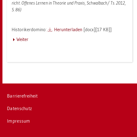
richt. Of­fe­nes Ler­nen in Theo­rie und Pra­xis, Schwal­bach/ Ts. 2012,
S. 86)
His­to­ri­ker­do­mi­no:
Her­un­ter­la­den
[docx][17 KB]]
Wei­ter
Bar­rie­re­frei­heit
Da­ten­schutz
Im­pres­sum