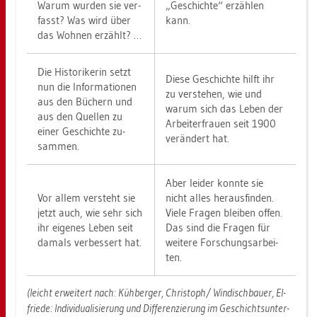
Warum wur­den sie ver­
„Ge­schich­te“ er­zäh­len
fasst? Was wird über
kann.
das Woh­nen er­zählt? …
Die His­to­ri­ke­rin setzt
Diese Ge­schich­te hilft ihr
nun die In­for­ma­tio­nen
zu ver­ste­hen, wie und
aus den Bü­chern und
warum sich das Leben der
aus den Quel­len zu
Ar­bei­ter­frau­en seit 1900
einer Ge­schich­te zu­
ver­än­dert hat.
sam­men.
Aber lei­der konn­te sie
Vor allem ver­steht sie
nicht alles her­aus­fin­den.
jetzt auch, wie sehr sich
Viele Fra­gen blei­ben offen.
ihr ei­ge­nes Leben seit
Das sind die Fra­gen für
da­mals ver­bes­sert hat.
wei­te­re For­schungs­ar­bei­
ten.
(leicht er­wei­tert nach: Küh­ber­ger, Chris­toph/ Win­disch­bau­er, El­
frie­de: In­di­vi­dua­li­sie­rung und Dif­fe­ren­zie­rung im Ge­schichts­un­ter­