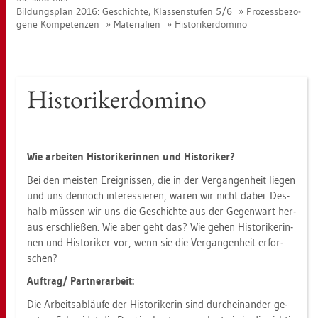
Bil­dungs­plan 2016: Ge­schich­te, Klas­sen­stu­fen 5/6
Pro­zess­be­zo­
ge­ne Kom­pe­ten­zen
Ma­te­ria­li­en
His­to­ri­ker­do­mi­no
His­to­ri­ker­do­mi­no
Wie ar­bei­ten His­to­ri­ke­rin­nen und His­to­ri­ker?
Bei den meis­ten Er­eig­nis­sen, die in der Ver­gan­gen­heit lie­gen
und uns den­noch in­ter­es­sie­ren, waren wir nicht dabei. Des­
halb müs­sen wir uns die Ge­schich­te aus der Ge­gen­wart her­
aus er­schlie­ßen. Wie aber geht das? Wie gehen His­to­ri­ke­rin­
nen und His­to­ri­ker vor, wenn sie die Ver­gan­gen­heit er­for­
schen?
Auf­trag/ Part­ner­ar­beit:
Die Ar­beits­ab­läu­fe der His­to­ri­ke­rin sind durch­ein­an­der ge­