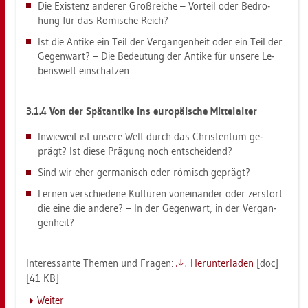
Die Exis­tenz an­de­rer Groß­rei­che – Vor­teil oder Be­dro­
hung für das Rö­mi­sche Reich?
Ist die An­ti­ke ein Teil der Ver­gan­gen­heit oder ein Teil der
Ge­gen­wart? – Die Be­deu­tung der An­ti­ke für un­se­re Le­
bens­welt ein­schät­zen.
3.1.4 Von der Spät­an­ti­ke ins eu­ro­päi­sche Mit­tel­al­ter
In­wie­weit ist un­se­re Welt durch das Chris­ten­tum ge­
prägt? Ist diese Prä­gung noch ent­schei­dend?
Sind wir eher ger­ma­nisch oder rö­misch ge­prägt?
Ler­nen ver­schie­de­ne Kul­tu­ren von­ein­an­der oder zer­stört
die eine die an­de­re? – In der Ge­gen­wart, in der Ver­gan­
gen­heit?
In­ter­es­san­te The­men und Fra­gen:
Her­un­ter­la­den
[doc]
[41 KB]
Wei­ter