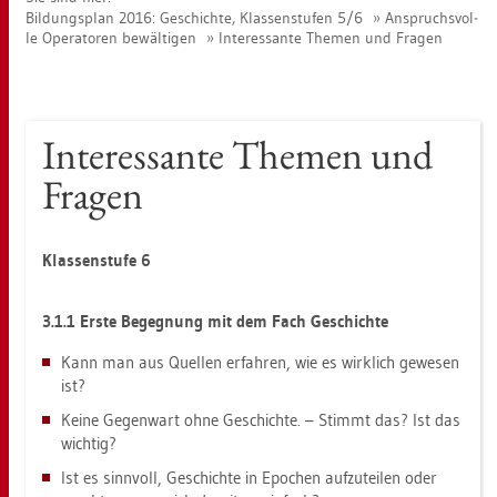
Bil­dungs­plan 2016: Ge­schich­te, Klas­sen­stu­fen 5/6
An­spruchs­vol­
le Ope­ra­to­ren be­wäl­ti­gen
In­ter­es­san­te The­men und Fra­gen
In­ter­es­san­te The­men und
Fra­gen
Klas­sen­stu­fe 6
3.1.1 Erste Be­geg­nung mit dem Fach Ge­schich­te
Kann man aus Quel­len er­fah­ren, wie es wirk­lich ge­we­sen
ist?
Keine Ge­gen­wart ohne Ge­schich­te. – Stimmt das? Ist das
wich­tig?
Ist es sinn­voll, Ge­schich­te in Epo­chen auf­zu­tei­len oder