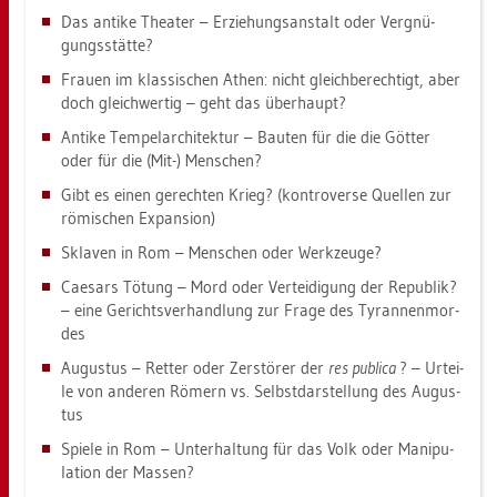
Das an­ti­ke Thea­ter – Er­zie­hungs­an­stalt oder Ver­gnü­
gungs­stät­te?
Frau­en im klas­si­schen Athen: nicht gleich­be­rech­tigt, aber
doch gleich­wer­tig – geht das über­haupt?
An­ti­ke Tem­pel­ar­chi­tek­tur – Bau­ten für die die Göt­ter
oder für die (Mit-) Men­schen?
Gibt es einen ge­rech­ten Krieg? (kon­tro­ver­se Quel­len zur
rö­mi­schen Ex­pan­si­on)
Skla­ven in Rom – Men­schen oder Werk­zeu­ge?
Cae­sars Tö­tung – Mord oder Ver­tei­di­gung der Re­pu­blik?
– eine Ge­richts­ver­hand­lung zur Frage des Ty­ran­nen­mor­
des
Au­gus­tus – Ret­ter oder Zer­stö­rer der
res pu­bli­ca
? – Ur­tei­
le von an­de­ren Rö­mern vs. Selbst­dar­stel­lung des Au­gus­
tus
Spie­le in Rom – Un­ter­hal­tung für das Volk oder Ma­ni­pu­
la­ti­on der Mas­sen?