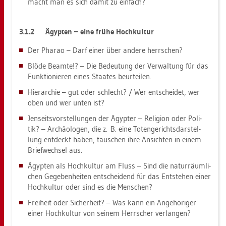
macht man es sich damit zu ein­fach?
3.1.2
Ägyp­ten – eine frühe Hoch­kul­tur
Der Pha­rao – Darf einer über an­de­re herr­schen?
Blöde Be­am­te!? – Die Be­deu­tung der Ver­wal­tung für das
Funk­tio­nie­ren eines Staa­tes be­ur­tei­len.
Hier­ar­chie – gut oder schlecht? / Wer ent­schei­det, wer
oben und wer unten ist?
Jen­seits­vor­stel­lun­gen der Ägyp­ter – Re­li­gi­on oder Po­li­
tik? – Ar­chäo­lo­gen, die z. B. eine To­ten­ge­richts­dar­stel­
lung ent­deckt haben, tau­schen ihre An­sich­ten in einem
Brief­wech­sel aus.
Ägyp­ten als Hoch­kul­tur am Fluss – Sind die na­tur­räum­li­
chen Ge­ge­ben­hei­ten ent­schei­dend für das Ent­ste­hen einer
Hoch­kul­tur oder sind es die Men­schen?
Frei­heit oder Si­cher­heit? – Was kann ein An­ge­hö­ri­ger
einer Hoch­kul­tur von sei­nem Herr­scher ver­lan­gen?