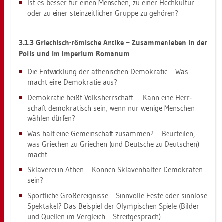
Ist es bes­ser für einen Men­schen, zu einer Hoch­kul­tur
oder zu einer stein­zeit­li­chen Grup­pe zu ge­hö­ren?
3.1.3 Grie­chisch-rö­mi­sche An­ti­ke – Zu­sam­men­le­ben in der
Polis und im Im­pe­ri­um Ro­ma­num
Die Ent­wick­lung der athe­ni­schen De­mo­kra­tie – Was
macht eine De­mo­kra­tie aus?
De­mo­kra­tie heißt Volks­herr­schaft. – Kann eine Herr­
schaft de­mo­kra­tisch sein, wenn nur we­ni­ge Men­schen
wäh­len dür­fen?
Was hält eine Ge­mein­schaft zu­sam­men? – Be­ur­tei­len,
was Grie­chen zu Grie­chen (und Deut­sche zu Deut­schen)
macht.
Skla­ve­rei in Athen – Kön­nen Skla­ven­hal­ter De­mo­kra­ten
sein?
Sport­li­che Groß­er­eig­nis­se – Sinn­vol­le Feste oder sinn­lo­se
Spek­ta­kel? Das Bei­spiel der Olym­pi­schen Spie­le (Bil­der
und Quel­len im Ver­gleich – Streit­ge­spräch)