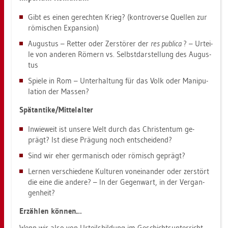
Gibt es einen ge­rech­ten Krieg? (kon­tro­ver­se Quel­len zur
rö­mi­schen Ex­pan­si­on)
Au­gus­tus – Ret­ter oder Zer­stö­rer der
res pu­bli­ca
? – Ur­tei­
le von an­de­ren Rö­mern vs. Selbst­dar­stel­lung des Au­gus­
tus
Spie­le in Rom – Un­ter­hal­tung für das Volk oder Ma­ni­pu­
la­ti­on der Mas­sen?
Spät­an­ti­ke/Mit­tel­al­ter
In­wie­weit ist un­se­re Welt durch das Chris­ten­tum ge­
prägt? Ist diese Prä­gung noch ent­schei­dend?
Sind wir eher ger­ma­nisch oder rö­misch ge­prägt?
Ler­nen ver­schie­de­ne Kul­tu­ren von­ein­an­der oder zer­stört
die eine die an­de­re? – In der Ge­gen­wart, in der Ver­gan­
gen­heit?
Er­zäh­len kön­nen…
Wenn wir also von Ur­teils­bil­dung im Ge­schichts­un­ter­richt