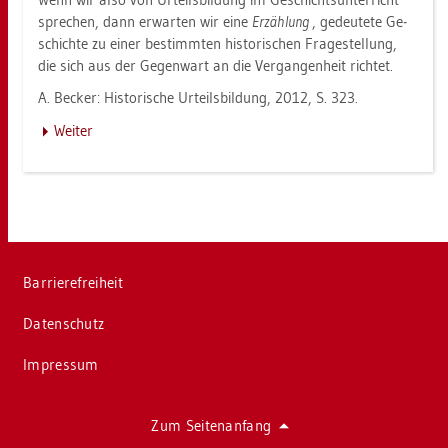
spre­chen, dann er­war­ten wir eine
Er­zäh­lung
, ge­deu­te­te Ge­
schich­te zu einer be­stimm­ten his­to­ri­schen Fra­ge­stel­lung,
die sich aus der Ge­gen­wart an die Ver­gan­gen­heit rich­tet.
A. Be­cker: His­to­ri­sche Ur­teils­bil­dung, 2012, S. 323.
Wei­ter
Bar­rie­re­frei­heit
Da­ten­schutz
Im­pres­sum
Zum Sei­ten­an­fang