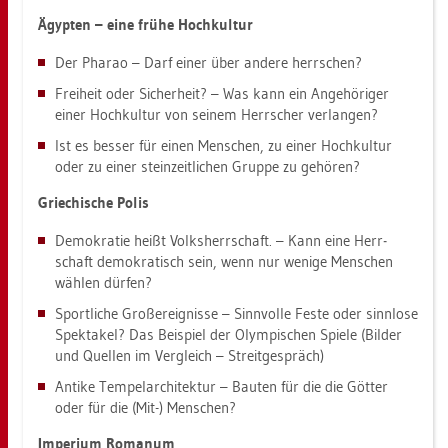
Ägyp­ten – eine frühe Hoch­kul­tur
Der Pha­rao – Darf einer über an­de­re herr­schen?
Frei­heit oder Si­cher­heit? – Was kann ein An­ge­hö­ri­ger
einer Hoch­kul­tur von sei­nem Herr­scher ver­lan­gen?
Ist es bes­ser für einen Men­schen, zu einer Hoch­kul­tur
oder zu einer stein­zeit­li­chen Grup­pe zu ge­hö­ren?
Grie­chi­sche Polis
De­mo­kra­tie heißt Volks­herr­schaft. – Kann eine Herr­
schaft de­mo­kra­tisch sein, wenn nur we­ni­ge Men­schen
wäh­len dür­fen?
Sport­li­che Groß­er­eig­nis­se – Sinn­vol­le Feste oder sinn­lo­se
Spek­ta­kel? Das Bei­spiel der Olym­pi­schen Spie­le (Bil­der
und Quel­len im Ver­gleich – Streit­ge­spräch)
An­ti­ke Tem­pel­ar­chi­tek­tur – Bau­ten für die die Göt­ter
oder für die (Mit-) Men­schen?
Im­pe­ri­um Ro­ma­num