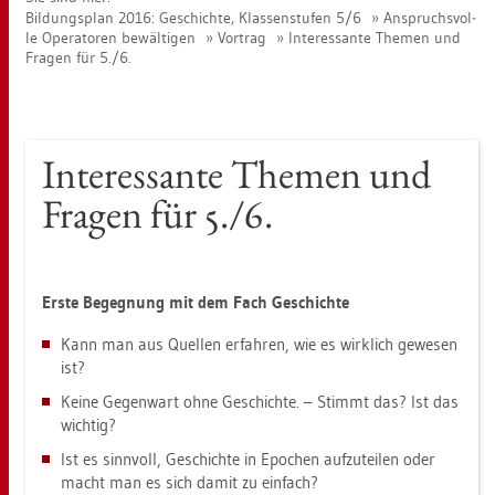
Bil­dungs­plan 2016: Ge­schich­te, Klas­sen­stu­fen 5/6
An­spruchs­vol­
le Ope­ra­to­ren be­wäl­ti­gen
Vor­trag
In­ter­es­san­te The­men und
Fra­gen für 5./6.
In­ter­es­san­te The­men und
Fra­gen für 5./6.
Erste Be­geg­nung mit dem Fach Ge­schich­te
Kann man aus Quel­len er­fah­ren, wie es wirk­lich ge­we­sen
ist?
Keine Ge­gen­wart ohne Ge­schich­te. – Stimmt das? Ist das
wich­tig?
Ist es sinn­voll, Ge­schich­te in Epo­chen auf­zu­tei­len oder
macht man es sich damit zu ein­fach?