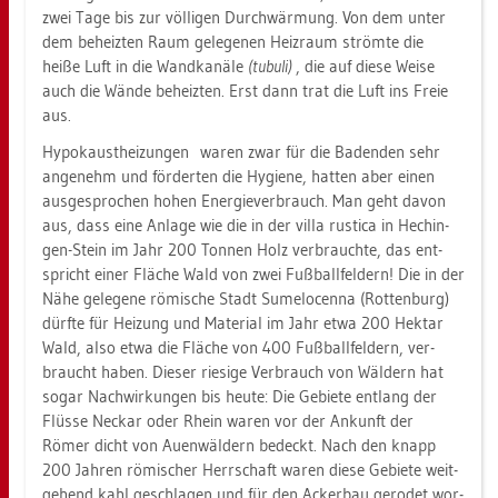
zwei Tage bis zur völ­li­gen Durch­wär­mung. Von dem unter
dem be­heiz­ten Raum ge­le­ge­nen Heiz­raum ström­te die
heiße Luft in die Wand­ka­nä­le
(tu­bu­li)
, die auf diese Weise
auch die Wände be­heiz­ten. Erst dann trat die Luft ins Freie
aus.
Hy­po­k­aust­hei­zun­gen waren zwar für die Ba­den­den sehr
an­ge­nehm und för­der­ten die Hy­gie­ne, hat­ten aber einen
aus­ge­spro­chen hohen En­er­gie­ver­brauch. Man geht davon
aus, dass eine An­la­ge wie die in der villa rusti­ca in Hechin­
gen-Stein im Jahr 200 Ton­nen Holz ver­brauch­te, das ent­
spricht einer Flä­che Wald von zwei Fuß­ball­fel­dern! Die in der
Nähe ge­le­ge­ne rö­mi­sche Stadt Sume­lo­cen­na (Rot­ten­burg)
dürf­te für Hei­zung und Ma­te­ri­al im Jahr etwa 200 Hekt­ar
Wald, also etwa die Flä­che von 400 Fuß­ball­fel­dern, ver­
braucht haben. Die­ser rie­si­ge Ver­brauch von Wäl­dern hat
sogar Nach­wir­kun­gen bis heute: Die Ge­bie­te ent­lang der
Flüs­se Ne­ckar oder Rhein waren vor der An­kunft der
Römer dicht von Au­en­wäl­dern be­deckt. Nach den knapp
200 Jah­ren rö­mi­scher Herr­schaft waren diese Ge­bie­te weit­
ge­hend kahl ge­schla­gen und für den Acker­bau ge­ro­det wor­