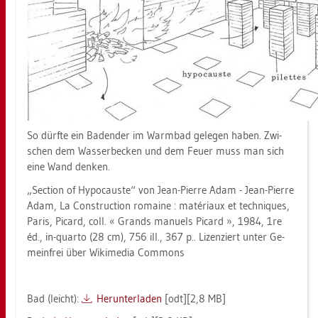
So dürf­te ein Ba­den­der im Warm­bad ge­le­gen haben. Zwi­
schen dem Was­ser­be­cken und dem Feuer muss man sich
eine Wand den­ken.
„Sec­tion of Hy­po­caus­te“ von Jean-Pier­re Adam - Jean-Pier­re
Adam, La Con­struc­tion ro­mai­ne : matériaux et tech­ni­ques,
Paris, Pi­card, coll. « Grands ma­nu­els Pi­card », 1984, 1re
éd., in-quar­to (28 cm), 756 ill., 367 p.. Li­zen­ziert unter Ge­
mein­frei über Wi­ki­me­dia Com­mons
Bad (leicht):
Her­un­ter­la­den
[odt][2,8 MB]