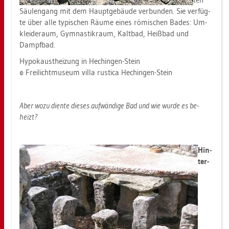
Säu­len­gang mit dem Haupt­ge­bäu­de ver­bun­den. Sie ver­füg­
te über alle ty­pi­schen Räume eines rö­mi­schen Bades: Um­
klei­de­raum, Gym­nas­tik­raum, Kalt­bad, Heiß­bad und
Dampf­bad.
Hy­po­k­aust­hei­zung in Hechin­gen-Stein
© Frei­licht­mu­se­um villa rusti­ca Hechin­gen-Stein
Aber wozu dien­te die­ses auf­wän­di­ge Bad und wie wurde es be­
heizt?
Hin­
ter­