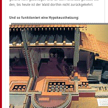
den, bis heute ist der Wald dort­hin nicht zu­rück­ge­kehrt.
Und so funk­tio­niert eine Hy­po­k­aust­hei­zung: