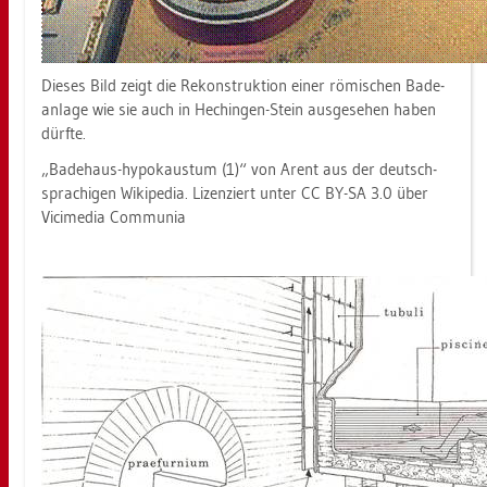
Die­ses Bild zeigt die Re­kon­struk­ti­on einer rö­mi­schen Ba­de­
an­la­ge wie sie auch in Hechin­gen-Stein aus­ge­se­hen haben
dürf­te.
„Ba­de­haus-hy­po­k­au­s­tum (1)“ von Arent aus der deutsch­
spra­chi­gen Wi­ki­pe­dia. Li­zen­ziert unter CC BY-SA 3.0 über
Vici­me­dia Com­mu­nia