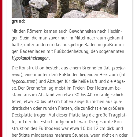
grund:
Mit den Rö­mern kamen auch Ge­wohn­hei­ten nach Hechin­
gen-Stein, die man zuvor nur im Mit­tel­meer­raum ge­kannt
hatte, unter an­de­rem das aus­gie­bi­ge Baden in groß­räu­mi­
gen Ba­de­an­la­gen mit Fuß­bo­den­hei­zung, den so­ge­nann­ten
Hy­po­k­aust­hei­zun­gen
.
Die Kon­struk­ti­on be­steht aus einem Brenn­ofen (lat.
prae­fur­
ni­um
), einem unter dem Fuß­bo­den lie­gen­den Heiz­raum (lat.
hy­po­cau­s­tum
) und Ab­zü­gen für die heiße Luft und die Ab­ga­
se. Der Brenn­ofen lag meist im Frei­en. Der Heiz­raum be­
stand aus im Ab­stand von etwa 30 bis 40 cm auf­ge­schich­
te­ten, etwa 30 bis 60 cm hohen Zie­gel­türm­chen aus qua­
dra­ti­schen oder run­den Plat­ten, die zu­nächst eine grö­ße­re
Deck­plat­te tru­gen. Auf die­ser Plat­te lag die große Trag­plat­
te, auf der der Es­trich auf­ge­bracht war. Die ge­sam­te Kon­
struk­ti­on des Fuß­bo­dens war etwa 10 bis 12 cm dick und
be­nö­tig­te min­des­tens meh­re­re Stun­den, wenn nicht ein oder