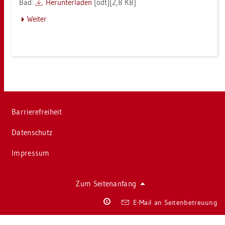
Bad:
Her­un­ter­la­den
[odt][2,8 KB]
Wei­ter
Bar­rie­re­frei­heit
Da­ten­schutz
Im­pres­sum
Zum Sei­ten­an­fang
Co­
E-Mail an Sei­ten­be­treu­ung
py­
right