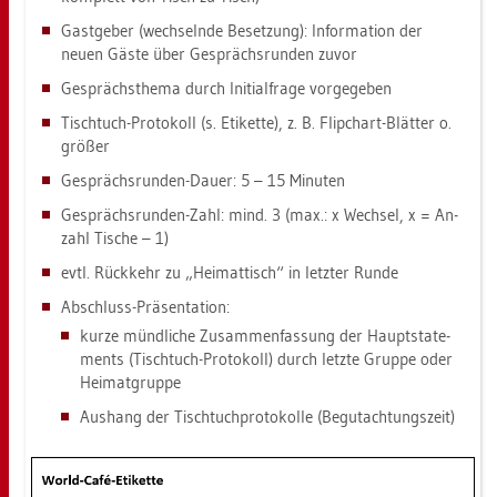
Gast­ge­ber (wech­seln­de Be­set­zung): In­for­ma­ti­on der
neuen Gäste über Ge­sprächs­run­den zuvor
Ge­sprächs­the­ma durch In­iti­al­fra­ge vor­ge­ge­ben
Tisch­tuch-Pro­to­koll (s. Eti­ket­te), z. B. Flip­chart-Blät­ter o.
grö­ßer
Ge­sprächs­run­den-Dauer: 5 – 15 Mi­nu­ten
Ge­sprächs­run­den-Zahl: mind. 3 (max.: x Wech­sel, x = An­
zahl Ti­sche – 1)
evtl. Rück­kehr zu „Hei­mat­tisch“ in letz­ter Runde
Ab­schluss-Prä­sen­ta­ti­on:
kurze münd­li­che Zu­sam­men­fas­sung der Haupt­state­
ments (Tisch­tuch-Pro­to­koll) durch letz­te Grup­pe oder
Hei­mat­grup­pe
Aus­hang der Tisch­tuch­pro­to­kol­le (Be­gut­ach­tungs­zeit)