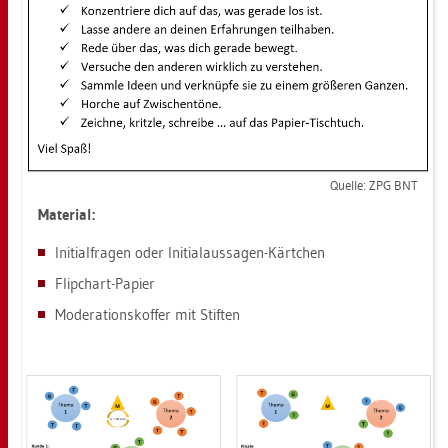
Quel­le: ZPG BNT
Ma­te­ri­al:
In­iti­al­fra­gen oder In­iti­al­aus­sa­gen-Kärt­chen
Flip­chart-Pa­pier
Mo­dera­ti­ons­kof­fer mit Stif­ten