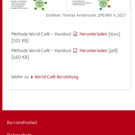
Gra­fi­ken: Tho­mas Arm­brus­ter, ZPG BNT II, 2017
Me­tho­de World-Café – Han­dout:
Her­un­ter­la­den
[docx]
[101 KB]
Me­tho­de World-Café – Han­dout:
Her­un­ter­la­den
[pdf]
[460 KB]
Wei­ter zu
World-Café Vor­stel­lung
Bar­rie­re­frei­heit
Da­ten­schutz