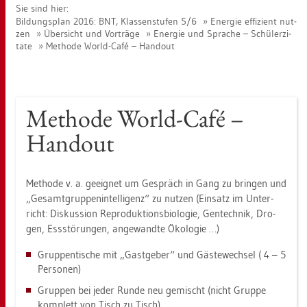
Sie sind hier:
Bil­dungs­plan 2016: BNT, Klas­sen­stu­fen 5/6
En­er­gie ef­fi­zi­ent nut­
zen
Über­sicht und Vor­trä­ge
En­er­gie und Spra­che – Schü­ler­zi­
ta­te
Me­tho­de World-Café – Han­dout
Me­tho­de World-Café –
Han­dout
Me­tho­de v. a. ge­eig­net um Ge­spräch in Gang zu brin­gen und
„Ge­samt­grup­pen­in­tel­li­genz“ zu nut­zen (Ein­satz im Un­ter­
richt: Dis­kus­si­on Re­pro­duk­ti­ons­bio­lo­gie, Gen­tech­nik, Dro­
gen, Ess­stö­run­gen, an­ge­wand­te Öko­lo­gie …)
Grup­pen­ti­sche mit „Gast­ge­ber“ und Gäs­te­wech­sel ( 4 – 5
Per­so­nen)
Grup­pen bei jeder Runde neu ge­mischt (nicht Grup­pe
kom­plett von Tisch zu Tisch)