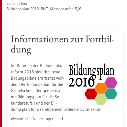
Sie sind hier:
Bil­dungs­plan 2016: BNT, Klas­sen­stu­fen 5/6
In­for­ma­tio­nen zur Fort­bil­
dung
Im Rah­men der Bil­dungs­plan­
re­form 2016 sind drei neue
Bil­dungs­plä­ne er­ar­bei­tet wor­
den: Der Bil­dungs­plan für die
Grund­schu­le, der ge­mein­sa­
me Bil­dungs­plan für die Se­
kun­dar­stu­fe I und der Bil­
dungs­plan für das all­ge­mein bil­den­de Gym­na­si­um.
We­sent­li­che Neue­run­gen sind: