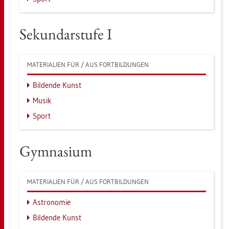
Se­kun­dar­stu­fe I
MA­TE­RIA­LI­EN FÜR / AUS FORT­BIL­DUN­GEN
Bil­den­de Kunst
Musik
Sport
Gym­na­si­um
MA­TE­RIA­LI­EN FÜR / AUS FORT­BIL­DUN­GEN
As­tro­no­mie
Bil­den­de Kunst