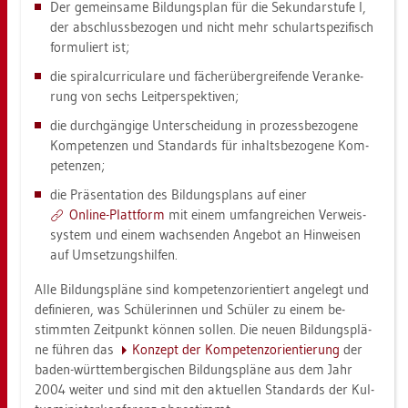
Der ge­mein­sa­me Bil­dungs­plan für die Se­kun­dar­stu­fe I,
der ab­schluss­be­zo­gen und nicht mehr schul­art­spe­zi­fisch
for­mu­liert ist;
die spi­ral­cur­ri­cu­la­re und fä­cher­über­grei­fen­de Ver­an­ke­
rung von sechs Leit­per­spek­ti­ven;
die durch­gän­gi­ge Un­ter­schei­dung in pro­zess­be­zo­ge­ne
Kom­pe­ten­zen und Stan­dards für in­halts­be­zo­ge­ne Kom­
pe­ten­zen;
die Prä­sen­ta­ti­on des Bil­dungs­plans auf einer
On­line-Platt­form
mit einem um­fang­rei­chen Ver­weis­
sys­tem und einem wach­sen­den An­ge­bot an Hin­wei­sen
auf Um­set­zungs­hil­fen.
Alle Bil­dungs­plä­ne sind kom­pe­tenz­ori­en­tiert an­ge­legt und
de­fi­nie­ren, was Schü­le­rin­nen und Schü­ler zu einem be­
stimm­ten Zeit­punkt kön­nen sol­len. Die neuen Bil­dungs­plä­
ne füh­ren das
Kon­zept der Kom­pe­tenz­ori­en­tie­rung
der
baden-würt­tem­ber­gi­schen Bil­dungs­plä­ne aus dem Jahr
2004 wei­ter und sind mit den ak­tu­el­len Stan­dards der Kul­