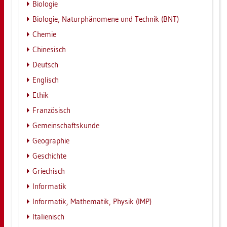
Bio­lo­gie
Bio­lo­gie, Na­tur­phä­no­me­ne und Tech­nik (BNT)
Che­mie
Chi­ne­sisch
Deutsch
Eng­lisch
Ethik
Fran­zö­sisch
Ge­mein­schafts­kun­de
Geo­gra­phie
Ge­schich­te
Grie­chisch
In­for­ma­tik
In­for­ma­tik, Ma­the­ma­tik, Phy­sik (IMP)
Ita­lie­nisch