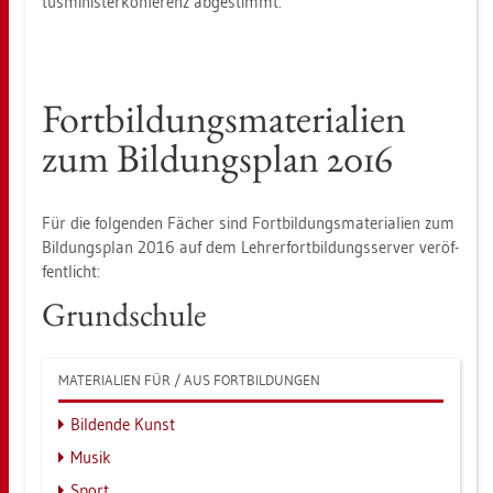
tus­mi­nis­ter­kon­fe­renz ab­ge­stimmt.
Fort­bil­dungs­ma­te­ria­li­en
zum Bil­dungs­plan 2016
Für die fol­gen­den Fä­cher sind Fort­bil­dungs­ma­te­ria­li­en zum
Bil­dungs­plan 2016 auf dem Leh­rer­fort­bil­dungs­ser­ver ver­öf­
fent­licht:
Grund­schu­le
MA­TE­RIA­LI­EN FÜR / AUS FORT­BIL­DUN­GEN
Bil­den­de Kunst
Musik
Sport