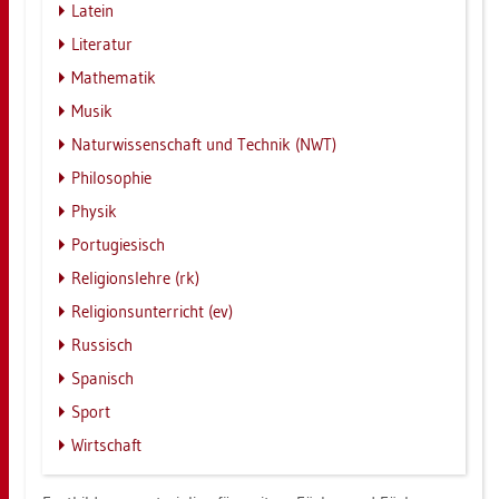
La­tein
Li­te­ra­tur
Ma­the­ma­tik
Musik
Na­tur­wis­sen­schaft und Tech­nik (NWT)
Phi­lo­so­phie
Phy­sik
Por­tu­gie­sisch
Re­li­gi­ons­leh­re (rk)
Re­li­gi­ons­un­ter­richt (ev)
Rus­sisch
Spa­nisch
Sport
Wirt­schaft