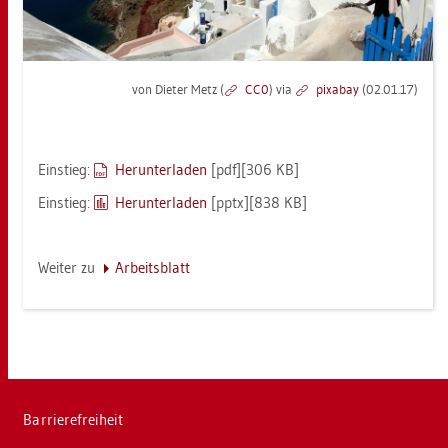
von Die­ter Metz (
CC0
) via
pixabay
(02.01.17)
Ein­stieg:
Her­un­ter­la­den
[pdf][306 KB]
Ein­stieg:
Her­un­ter­la­den
[pptx][838 KB]
Wei­ter zu
Ar­beits­blatt
Bar­rie­re­frei­heit