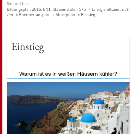
Sie sind hier:
Bil­dungs­plan 2016: BNT, Klas­sen­stu­fen 5/6
En­er­gie ef­fi­zi­ent nut­
zen
En­er­gie­trans­port
Ab­sorp­ti­on
Ein­stieg
Ein­stieg