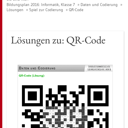
Bil­dungs­plan 2016: In­for­ma­tik, Klas­se 7
Daten und Co­die­rung
Lö­sun­gen
Spiel zur Co­die­rung
QR-Code
Lö­sun­gen zu: QR-Code