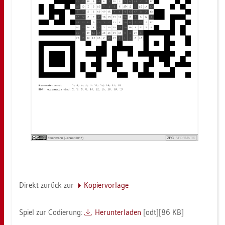
Di­rekt zu­rück zur
Ko­pier­vor­la­ge
Spiel zur Co­die­rung:
Her­un­ter­la­den
[odt][86 KB]