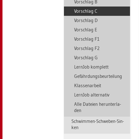
Vor­schlag B
Vor­schlag C
Vor­schlag D
Vor­schlag E
Vor­schlag F1
Vor­schlag F2
Vor­schlag G
Lern­Job kom­plett
Ge­fähr­dungs­be­ur­tei­lung
Klas­sen­ar­beit
Lern­Job al­ter­na­tiv
Alle Da­tei­en her­un­ter­la­
den
Schwim­men-Schwe­ben-Sin­
ken