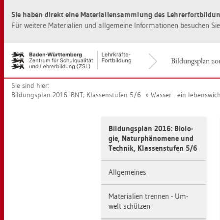
Zur
Zum
Sie haben di­rekt eine Ma­te­ria­li­en­samm­lung des Leh­rer­fort­bil­du
Haupt­
Sei­
na­
ten­
Für wei­te­re Ma­te­ria­li­en und all­ge­mei­ne In­for­ma­tio­nen be­su­chen S
vi­
in­
ga­
halt
ti­
sprin­
Bil­dungs­plan 201
on
gen
sprin­
[Alt]+
Sie sind hier:
gen
[1]
Bil­dungs­plan 2016: BNT, Klas­sen­stu­fen 5/6
Was­ser - ein le­bens­wich­
[Alt]+
[0]
Bil­dungs­plan 2016: Bio­lo­
gie, Na­tur­phä­no­me­ne und
Tech­nik, Klas­sen­stu­fen 5/6
All­ge­mei­nes
Ma­te­ria­li­en tren­nen - Um­
welt schüt­zen