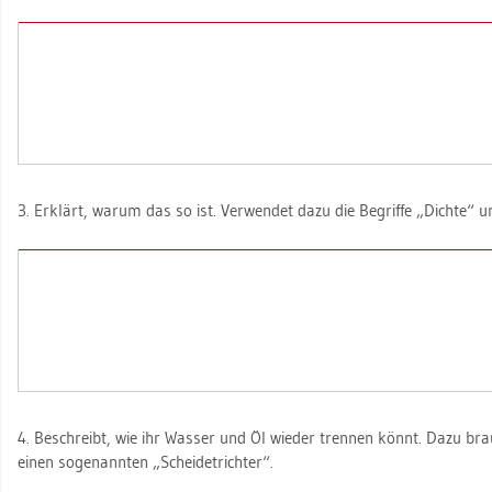
3. Er­klärt, warum das so ist. Ver­wen­det dazu die Be­grif­fe „Dich­te“ un
4. Be­schreibt, wie ihr Was­ser und Öl wie­der tren­nen könnt. Dazu brauch
einen so­ge­nann­ten „Schei­detrich­ter“.