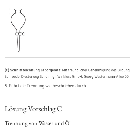
(C)
Schnitt­zeich­nung La­bor­ge­rä­te
: Mit freund­li­cher Ge­neh­mi­gung des Bil­dun
Schro­edel Dies­ter­weg Schö­ningh Wink­lers GmbH, Georg-Wes­ter­mann-Allee 6
5. Führt die Tren­nung wie be­schrie­ben durch.
Lö­sung Vor­schlag C
Tren­nung von Was­ser und Öl