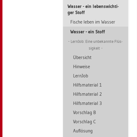
Was­ser - ein le­bens­wich­ti­
ger Stoff
Fi­sche leben im Was­ser
Was­ser - ein Stoff
Lern­Job: Eine un­be­kann­te Flüs­
sig­keit
Über­sicht
Hin­wei­se
Lern­Job
Hilfs­ma­te­ri­al 1
Hilfs­ma­te­ri­al 2
Hilfs­ma­te­ri­al 3
Vor­schlag B
Vor­schlag C
Auf­lö­sung