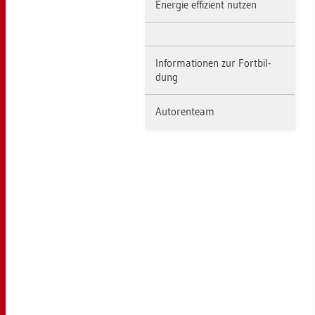
En­er­gie ef­fi­zi­ent nut­zen
In­for­ma­tio­nen zur Fort­bil­
dung
Au­to­ren­team