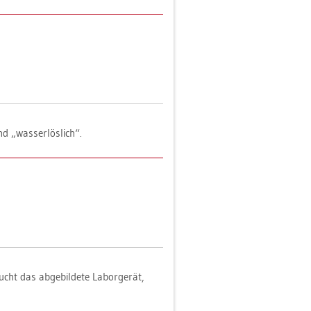
d „was­ser­lös­lich“.
t das ab­ge­bil­de­te La­bor­ge­rät,