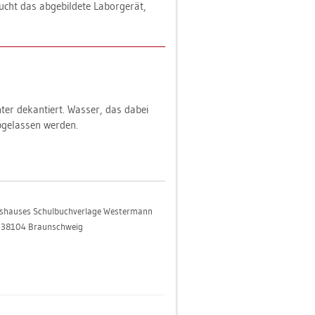
t das ab­ge­bil­de­te La­bor­ge­rät,
ter de­kan­tiert. Was­ser, das dabei
ge­las­sen wer­den.
gs­hau­ses Schul­buch­ver­la­ge Wes­ter­mann
6, 38104 Braun­schweig