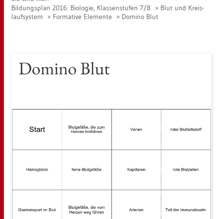
Bil­dungs­plan 2016: Bio­lo­gie, Klas­sen­stu­fen 7/8
Blut und Kreis­
lauf­sys­tem
For­ma­ti­ve Ele­men­te
Do­mi­no Blut
Do­mi­no Blut