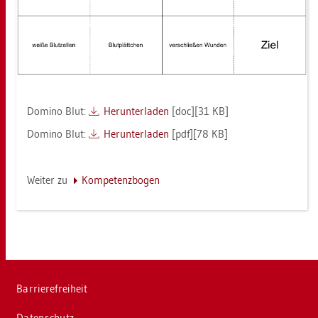
Do­mi­no Blut:
Her­un­ter­la­den
[doc][31 KB]
Do­mi­no Blut:
Her­un­ter­la­den
[pdf][78 KB]
Wei­ter zu
Kom­pe­tenz­bo­gen
Bar­rie­re­frei­heit
Da­ten­schutz