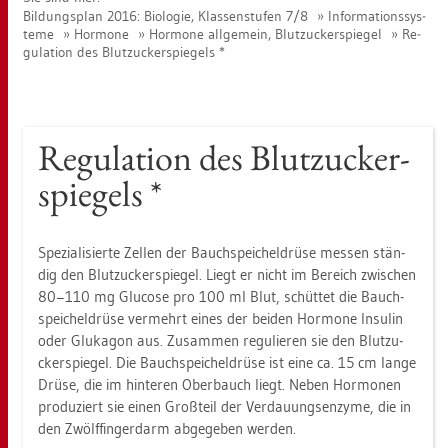
Bil­dungs­plan 2016: Bio­lo­gie, Klas­sen­stu­fen 7/8
In­for­ma­ti­ons­sys­
te­me
Hor­mo­ne
Hor­mo­ne all­ge­mein, Blut­zu­cker­spie­gel
Re­
gu­la­ti­on des Blut­zu­cker­spie­gels *
Re­gu­la­ti­on des Blut­zu­cker­
spie­gels *
Spe­zia­li­sier­te Zel­len der Bauch­spei­chel­drü­se mes­sen stän­
dig den Blut­zu­cker­spie­gel. Liegt er nicht im Be­reich zwi­schen
80−110 mg Glu­co­se pro 100 ml Blut, schüt­tet die Bauch­
spei­chel­drü­se ver­mehrt eines der bei­den Hor­mo­ne In­su­lin
oder Glu­ka­gon aus. Zu­sam­men re­gu­lie­ren sie den Blut­zu­
cker­spie­gel. Die Bauch­spei­chel­drü­se ist eine ca. 15 cm lange
Drüse, die im hin­te­ren Ober­bauch liegt. Neben Hor­mo­nen
pro­du­ziert sie einen Groß­teil der Ver­dau­ungs­en­zy­me, die in
den Zwölf­fin­ger­darm ab­ge­ge­ben wer­den.