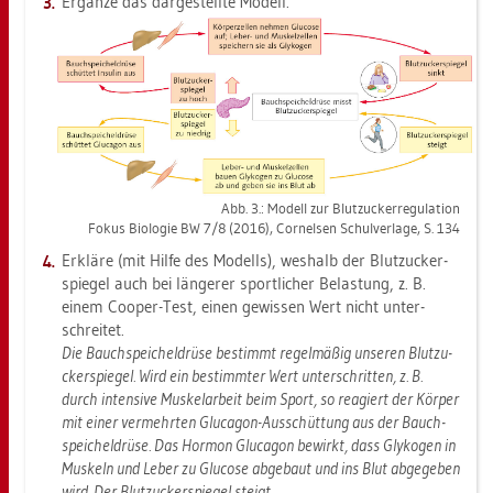
Er­gän­ze das dar­ge­stell­te Mo­dell.
Abb. 3.: Mo­dell zur Blut­zu­cker­re­gu­la­ti­on
Fokus Bio­lo­gie BW 7/8 (2016), Cor­nel­sen Schul­ver­la­ge, S. 134
Er­klä­re (mit Hilfe des Mo­dells), wes­halb der Blut­zu­cker­
spie­gel auch bei län­ge­rer sport­li­cher Be­las­tung, z. B.
einem Co­oper-Test, einen ge­wis­sen Wert nicht un­ter­
schrei­tet.
Die Bauch­spei­chel­drü­se be­stimmt re­gel­mä­ßig un­se­ren Blut­zu­
cker­spie­gel. Wird ein be­stimm­ter Wert un­ter­schrit­ten, z. B.
durch in­ten­si­ve Mus­kel­ar­beit beim Sport, so re­agiert der Kör­per
mit einer ver­mehr­ten Glu­ca­gon-Aus­schüt­tung aus der Bauch­
spei­chel­drü­se. Das Hor­mon Glu­ca­gon be­wirkt, dass Gly­ko­gen in
Mus­keln und Leber zu Glu­co­se ab­ge­baut und ins Blut ab­ge­ge­ben
wird. Der Blut­zu­cker­spie­gel steigt.