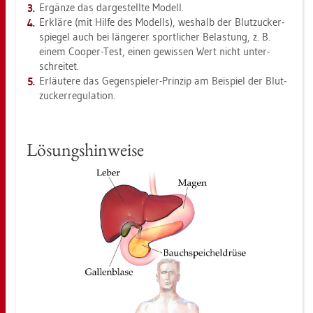
Er­gän­ze das dar­ge­stell­te Mo­dell.
Er­klä­re (mit Hilfe des Mo­dells), wes­halb der Blut­zu­cker­
spie­gel auch bei län­ge­rer sport­li­cher Be­las­tung, z. B.
einem Co­oper-Test, einen ge­wis­sen Wert nicht un­ter­
schrei­tet.
Er­läu­te­re das Ge­gen­spie­ler-Prin­zip am Bei­spiel der Blut­
zu­cker­re­gu­la­ti­on.
Lö­sungs­hin­wei­se