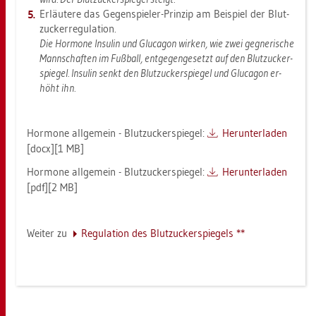
Er­läu­te­re das Ge­gen­spie­ler-Prin­zip am Bei­spiel der Blut­
zu­cker­re­gu­la­ti­on.
Die Hor­mo­ne In­su­lin und Glu­ca­gon wir­ken, wie zwei geg­ne­ri­sche
Mann­schaf­ten im Fuß­ball, ent­ge­gen­ge­setzt auf den Blut­zu­cker­
spie­gel. In­su­lin senkt den Blut­zu­cker­spie­gel und Glu­ca­gon er­
höht ihn.
Hor­mo­ne all­ge­mein - Blut­zu­cker­spie­gel:
Her­un­ter­la­den
[docx][1 MB]
Hor­mo­ne all­ge­mein - Blut­zu­cker­spie­gel:
Her­un­ter­la­den
[pdf][2 MB]
Wei­ter zu
Re­gu­la­ti­on des Blut­zu­cker­spie­gels **