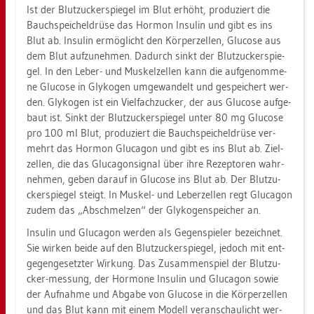
Ist der Blut­zu­cker­spie­gel im Blut er­höht, pro­du­ziert die
Bauch­spei­chel­drü­se das Hor­mon In­su­lin und gibt es ins
Blut ab. In­su­lin er­mög­licht den Kör­per­zel­len, Glu­co­se aus
dem Blut auf­zu­neh­men. Da­durch sinkt der Blut­zu­cker­spie­
gel. In den Leber- und Mus­kel­zel­len kann die auf­ge­nom­me­
ne Glu­co­se in Gly­ko­gen um­ge­wan­delt und ge­spei­chert wer­
den. Gly­ko­gen ist ein Viel­fach­zu­cker, der aus Glu­co­se auf­ge­
baut ist. Sinkt der Blut­zu­cker­spie­gel unter 80 mg Glu­co­se
pro 100 ml Blut, pro­du­ziert die Bauch­spei­chel­drü­se ver­
mehrt das Hor­mon Glu­ca­gon und gibt es ins Blut ab. Ziel­
zel­len, die das Glu­ca­gon­signal über ihre Re­zep­to­ren wahr­
neh­men, geben dar­auf in Glu­co­se ins Blut ab. Der Blut­zu­
cker­spie­gel steigt. In Mus­kel- und Le­ber­zel­len regt Glu­ca­gon
zudem das „Ab­schmel­zen“ der Gly­ko­gen­spei­cher an.
In­su­lin und Glu­ca­gon wer­den als Ge­gen­spie­ler be­zeich­net.
Sie wir­ken beide auf den Blut­zu­cker­spie­gel, je­doch mit ent­
ge­gen­ge­setz­ter Wir­kung. Das Zu­sam­men­spiel der Blut­zu­
cker-mes­sung, der Hor­mo­ne In­su­lin und Glu­ca­gon sowie
der Auf­nah­me und Ab­ga­be von Glu­co­se in die Kör­per­zel­len
und das Blut kann mit einem Mo­dell ver­an­schau­licht wer­