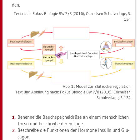
den.
Text nach: Fokus Bio­lo­gie BW 7/8 (2016), Cor­nel­sen Schul­ver­la­ge, S.
134
Abb. 1.: Mo­dell zur Blut­zu­cker­re­gu­la­ti­on
Text und Ab­bil­dung nach: Fokus Bio­lo­gie BW 7/8 (2016), Cor­nel­sen
Schul­ver­la­ge, S. 134
Be­nen­ne die Bauch­spei­chel­drü­se an einem mensch­li­chen
Torso und be­schrei­be deren Lage.
Be­schrei­be die Funk­tio­nen der Hor­mo­ne In­su­lin und Glu­
ca­gon.