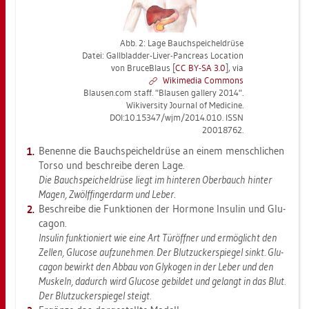
Abb. 2: Lage Bauch­spei­chel­drü­se
Datei: Gall­blad­der-Liver-Pan­cre­as Lo­ca­ti­on
von Bru­ce­Blaus [
CC BY-SA 3.0
], via
Wi­ki­me­dia Com­mons
Blau­sen.com staff. "Blau­sen gal­le­ry 2014".
Wi­ki­ver­si­ty Jour­nal of Me­di­ci­ne.
DOI:10.15347/wjm/2014.010. ISSN
20018762.
Be­nen­ne die Bauch­spei­chel­drü­se an einem mensch­li­chen
Torso und be­schrei­be deren Lage.
Die Bauch­spei­chel­drü­se liegt im hin­te­ren Ober­bauch hin­ter
Magen, Zwölf­fin­ger­darm und Leber
.
Be­schrei­be die Funk­tio­nen der Hor­mo­ne In­su­lin und Glu­
ca­gon.
In­su­lin funk­tio­niert wie eine Art Tür­öff­ner und er­mög­licht den
Zel­len, Glu­co­se auf­zu­neh­men. Der Blut­zu­cker­spie­gel sinkt. Glu­
ca­gon be­wirkt den Abbau von Gly­ko­gen in der Leber und den
Mus­keln, da­durch wird Glu­co­se ge­bil­det und ge­langt in das Blut.
Der Blut­zu­cker­spie­gel steigt.