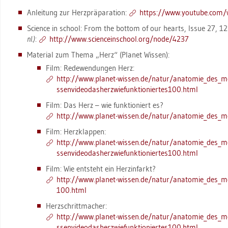
An­lei­tung zur Herz­prä­pa­ra­ti­on:
https://​www.​youtube.​com/
Sci­ence in school: From the bot­tom of our hearts, Issue 27, 
nl.)
:
http://​www.​sci​ence​insc​hool.​org/​node/​4237
Ma­te­ri­al zum Thema „Herz“ (Pla­net Wis­sen):
Film: Re­de­wen­dun­gen Herz:
http://​www.​pla­net-​wis­sen.​de/​natur/​ana­to­mie_​des_​m
ssen​vide​odas​herz​wief​unkt​ioni​erte​s100.​html
Film: Das Herz – wie funk­tio­niert es?
http://​www.​pla­net-​wis­sen.​de/​natur/​ana­to­mie_​des_​
Film: Herz­klap­pen:
http://​www.​pla­net-​wis­sen.​de/​natur/​ana­to­mie_​des_​m
ssen​vide​odas​herz​wief​unkt​ioni​erte​s100.​html
Film: Wie ent­steht ein Herz­in­farkt?
http://​www.​pla­net-​wis­sen.​de/​natur/​ana­to­mie_​des_​me
100.​html
Herz­schritt­ma­cher:
http://​www.​pla­net-​wis­sen.​de/​natur/​ana­to­mie_​des_​m
ssen​vide​odas​herz​wief​unkt​ioni​erte​s100.​html