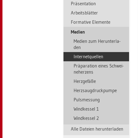
Prä­sen­ta­ti­on
Ar­beits­blät­ter
For­ma­ti­ve Ele­men­te
Me­di­en
Me­di­en zum Her­un­ter­la­
den
In­ter­net­quel­len
Prä­pa­ra­ti­on eines Schwei­
n­e­her­zens
Herz­ge­fä­ße
Herz­saug­druck­pum­pe
Puls­mes­sung
Wind­kes­sel 1
Wind­kes­sel 2
Alle Da­tei­en her­un­ter­la­den