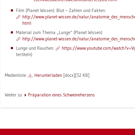
Film (Pla­net Wis­sen): Blut – Zah­len und Fak­ten:
http://​www.​pla­net-​wis­sen.​de/​natur/​ana­to­mie_​des_​men­schen
html
Ma­te­ri­al zum Thema „Lunge“ (Pla­net Wis­sen):
http://​www.​pla­net-​wis­sen.​de/​natur/​ana­to­mie_​des_​men­sc
Lunge und Rau­chen:
https://​www.​youtube.​com/​watch?​v=Vg
ter­ti­teln)
Me­di­en­lis­te:
Her­un­ter­la­den
[docx][52 KB]
Wei­ter zu
Prä­pa­ra­ti­on eines Schwei­n­e­her­zens