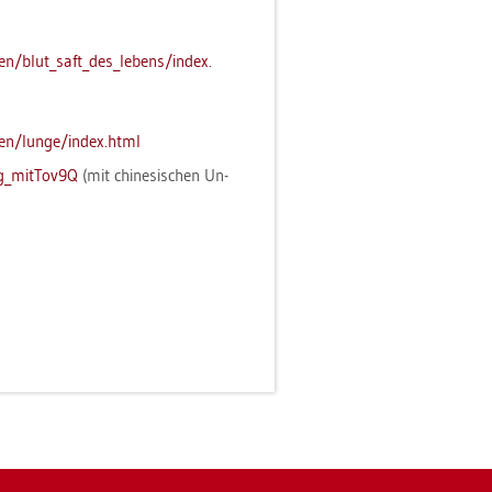
/​blut_​saft_​des_​le­bens/​index.​
hen/​lunge/​index.​html
_​mit­To­v9Q
(mit chi­ne­si­schen Un­