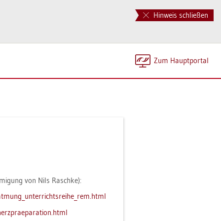
Hinweis schließen
Zum Haupt­por­tal
h­mi­gung von Nils Rasch­ke):
​at­mun­g_​unt​erri​chts​reih​e_​rem.​html
​her​zpra​epar​atio​n.​html