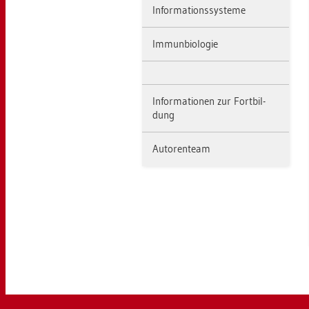
In­for­ma­ti­ons­sys­te­me
Im­mun­bio­lo­gie
In­for­ma­tio­nen zur Fort­bil­
dung
Au­to­ren­team