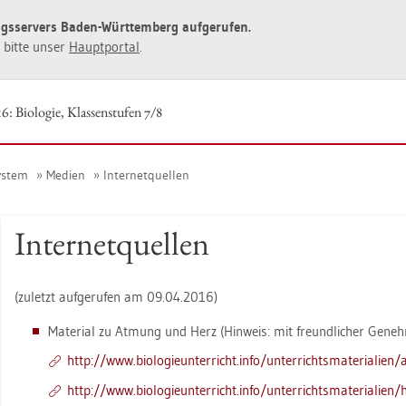
ngs­ser­vers Baden-Würt­tem­berg auf­ge­ru­fen.
ie bitte unser
Haupt­por­tal
.
6: Bio­lo­gie, Klas­sen­stu­fen 7/8
ys­tem
Me­di­en
In­ter­net­quel­len
In­ter­net­quel­len
(zu­letzt auf­ge­ru­fen am 09.04.2016)
Ma­te­ri­al zu At­mung und Herz (Hin­weis: mit freund­li­cher Ge­ne
http://​www.​bio​logi​eunt​erri​cht.​info/​unt​erri​chts​mate​rial​ien/
http://​www.​bio​logi​eunt​erri​cht.​info/​unt​erri​chts​mate​rial​ien/