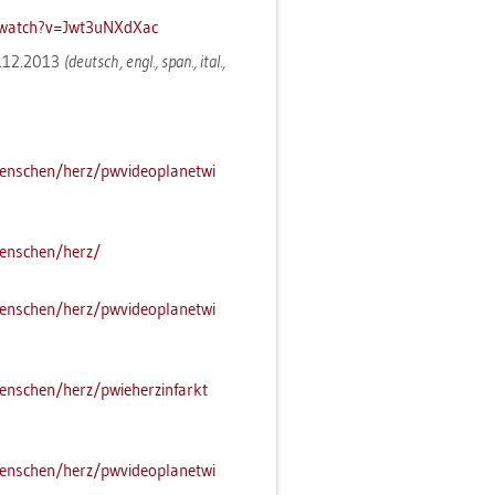
​watch?​v=Jwt​3uNX​dXac
12.12.2013
(deutsch, engl., span., ital.,
en­schen/​herz/​pwv​ideo​plan​etwi​
men­schen/​herz/
en­schen/​herz/​pwv​ideo​plan​etwi​
n­schen/​herz/​pwi​eher​zinf​arkt​
en­schen/​herz/​pwv​ideo​plan​etwi​