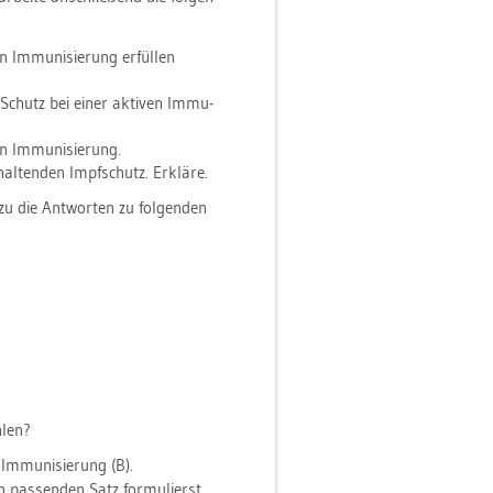
 Im­mu­ni­sie­rung er­fül­len
Schutz bei einer ak­ti­ven Im­mu­
n Im­mu­ni­sie­rung.
al­ten­den Impf­schutz. Er­klä­re.
­zu die Ant­wor­ten zu fol­gen­den
­len?
 Im­mu­ni­sie­rung (B).
 pas­sen­den Satz for­mu­lierst.