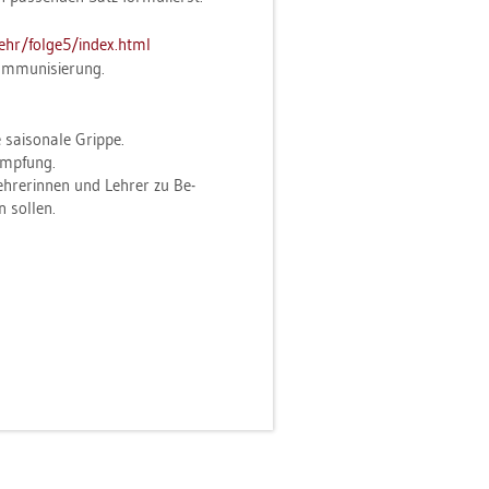
ehr/​fol­ge5/​index.​html
Im­mu­ni­sie­rung.
sai­so­na­le Grip­pe.
­imp­fung.
Leh­re­rin­nen und Leh­rer zu Be­
 sol­len.