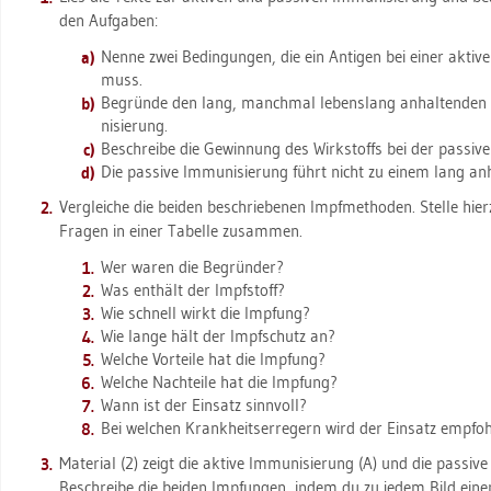
den Auf­ga­ben:
Nenne zwei Be­din­gun­gen, die ein An­ti­gen bei einer ak­ti­ven
muss.
Be­grün­de den lang, manch­mal le­bens­lang an­hal­ten­den 
ni­sie­rung.
Be­schrei­be die Ge­win­nung des Wirk­stoffs bei der pas­si­ve
Die pas­si­ve Im­mu­ni­sie­rung führt nicht zu einem lang an­h
Ver­glei­che die bei­den be­schrie­be­nen Impf­me­tho­den. Stel­le hier
Fra­gen in einer Ta­bel­le zu­sam­men.
Wer waren die Be­grün­der?
Was ent­hält der Impf­stoff?
Wie schnell wirkt die Imp­fung?
Wie lange hält der Impf­schutz an?
Wel­che Vor­tei­le hat die Imp­fung?
Wel­che Nach­tei­le hat die Imp­fung?
Wann ist der Ein­satz sinn­voll?
Bei wel­chen Krank­heits­er­re­gern wird der Ein­satz emp­foh
Ma­te­ri­al (2) zeigt die ak­ti­ve Im­mu­ni­sie­rung (A) und die pas­si­ve
Be­schrei­be die bei­den Imp­fun­gen, indem du zu jedem Bild einen