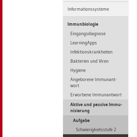
In­for­ma­ti­ons­sys­te­me
Im­mun­bio­lo­gie
Ein­gangs­dia­gno­se
Learnin­gApps
In­fek­ti­ons­krank­hei­ten
Bak­te­ri­en und Viren
Hy­gie­ne
An­ge­bo­re­ne Im­mun­ant­
wort
Er­wor­be­ne Im­mun­ant­wort
Ak­ti­ve und pas­si­ve Im­mu­
ni­sie­rung
Auf­ga­be
Schwie­rig­keits­stu­fe 2