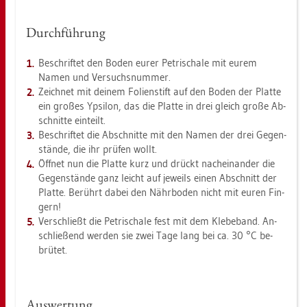
Durch­füh­rung
Be­schrif­tet den Boden eurer Pe­tri­scha­le mit eurem
Namen und Ver­suchs­num­mer.
Zeich­net mit dei­nem Fo­li­en­stift auf den Boden der Plat­te
ein gro­ßes Yp­si­lon, das die Plat­te in drei gleich große Ab­
schnit­te ein­teilt.
Be­schrif­tet die Ab­schnit­te mit den Namen der drei Ge­gen­
stän­de, die ihr prü­fen wollt.
Öff­net nun die Plat­te kurz und drückt nach­ein­an­der die
Ge­gen­stän­de ganz leicht auf je­weils einen Ab­schnitt der
Plat­te. Be­rührt dabei den Nähr­bo­den nicht mit euren Fin­
gern!
Ver­schließt die Pe­tri­scha­le fest mit dem Kle­be­band. An­
schlie­ßend wer­den sie zwei Tage lang bei ca. 30 °C be­
brü­tet.
Aus­wer­tung