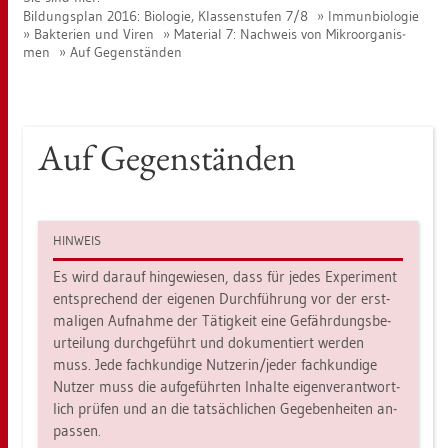
Bil­dungs­plan 2016: Bio­lo­gie, Klas­sen­stu­fen 7/8
Im­mun­bio­lo­gie
Bak­te­ri­en und Viren
Ma­te­ri­al 7: Nach­weis von Mi­kro­or­ga­nis­
men
Auf Ge­gen­stän­den
Auf Ge­gen­stän­den
HIN­WEIS
Es wird dar­auf hin­ge­wie­sen, dass für jedes Ex­pe­ri­ment
ent­spre­chend der ei­ge­nen Durch­füh­rung vor der erst­
ma­li­gen Auf­nah­me der Tä­tig­keit eine Ge­fähr­dungs­be­
ur­tei­lung durch­ge­führt und do­ku­men­tiert wer­den
muss. Jede fach­kun­di­ge Nut­ze­rin/jeder fach­kun­di­ge
Nut­zer muss die auf­ge­führ­ten In­hal­te ei­gen­ver­ant­wort­
lich prü­fen und an die tat­säch­li­chen Ge­ge­ben­hei­ten an­
pas­sen.