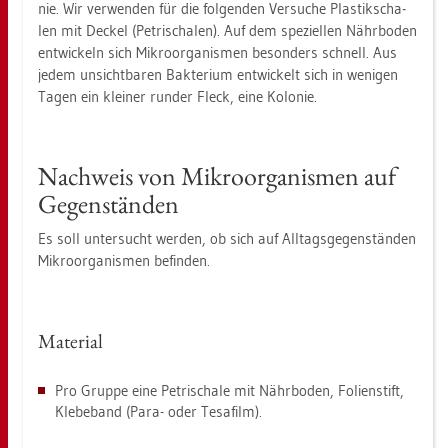
nie. Wir ver­wen­den für die fol­gen­den Ver­su­che Plas­tik­scha­
len mit De­ckel (Pe­tri­scha­len). Auf dem spe­zi­el­len Nähr­bo­den
ent­wi­ckeln sich Mi­kro­or­ga­nis­men be­son­ders schnell. Aus
jedem un­sicht­ba­ren Bak­te­ri­um ent­wi­ckelt sich in we­ni­gen
Tagen ein klei­ner run­der Fleck, eine Ko­lo­nie.
Nach­weis von Mi­kro­or­ga­nis­men auf
Ge­gen­stän­den
Es soll un­ter­sucht wer­den, ob sich auf All­tags­ge­gen­stän­den
Mi­kro­or­ga­nis­men be­fin­den.
Ma­te­ri­al
Pro Grup­pe eine Pe­tri­scha­le mit Nähr­bo­den, Fo­li­en­stift,
Kle­be­band (Para- oder Te­sa­film).