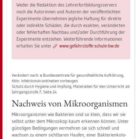
Weder die Re­dak­ti­on des Leh­rer­fort­bil­dungs­ser­vers
noch die Au­to­rin­nen und Au­to­ren der ver­öf­fent­lich­ten
Ex­pe­ri­men­te über­neh­men jeg­li­che Haf­tung für di­rek­te
oder in­di­rek­te Schä­den, die durch ex­ak­ten, ver­än­der­ten
oder feh­ler­haf­ten Nach­bau und/oder Durch­füh­rung der
Ex­pe­ri­men­te ent­ste­hen. Wei­ter­füh­ren­de In­for­ma­tio­nen
er­hal­ten Sie unter
www.​gef​ahrs​toff​e-​schu­le-​bw.​de
Ver­än­dert nach: © Bun­des­zen­tra­le für ge­sund­heit­li­che Auf­klä­rung,
Köln: In­fek­ti­ons­krank­hei­ten vor­beu­gen
Schutz durch Hy­gie­ne und Imp­fung, Ma­te­ria­li­en für den Un­ter­richt ab
Jahr­gangs­stu­fe 7, Seite 24
Nach­weis von Mi­kro­or­ga­nis­men
Mi­kro­or­ga­nis­men wie Bak­te­ri­en sind so klein, dass wir sie
selbst unter dem Mi­kro­skop kaum er­ken­nen kön­nen. Unter
güns­ti­gen Be­din­gun­gen ver­meh­ren sie sich schnell und
wach­sen zu einem sicht­ba­ren Hau­fen, einer Bak­te­ri­en­ko­lo­