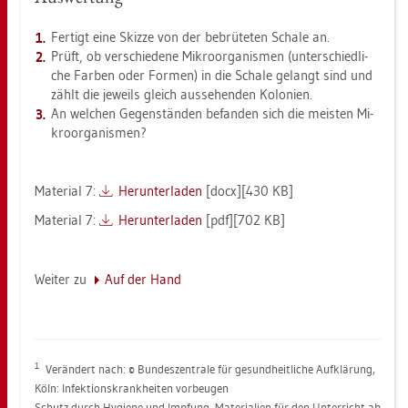
Fer­tigt eine Skiz­ze von der be­brü­te­ten Scha­le an.
Prüft, ob ver­schie­de­ne Mi­kro­or­ga­nis­men (un­ter­schied­li­
che Far­ben oder For­men) in die Scha­le ge­langt sind und
zählt die je­weils gleich aus­se­hen­den Ko­lo­ni­en.
An wel­chen Ge­gen­stän­den be­fan­den sich die meis­ten Mi­
kro­or­ga­nis­men?
Ma­te­ri­al 7:
Her­un­ter­la­den
[docx][430 KB]
Ma­te­ri­al 7:
Her­un­ter­la­den
[pdf][702 KB]
Wei­ter zu
Auf der Hand
1
Ver­än­dert nach: © Bun­des­zen­tra­le für ge­sund­heit­li­che Auf­klä­rung,
Köln: In­fek­ti­ons­krank­hei­ten vor­beu­gen
Schutz durch Hy­gie­ne und Imp­fung, Ma­te­ria­li­en für den Un­ter­richt ab