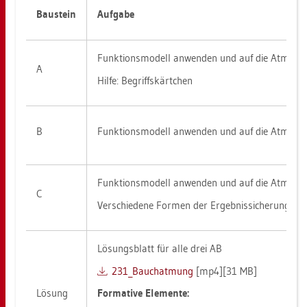
Bau­stein
Auf­ga­be
Funk­ti­ons­mo­dell an­wen­den und auf die At­mung
A
Hilfe: Be­griffs­kärt­chen
B
Funk­ti­ons­mo­dell an­wen­den und auf die At­mung ü
Funk­ti­ons­mo­dell an­wen­den und auf die At­mung
C
Ver­schie­de­ne For­men der Er­geb­nis­si­che­rung an­w
Lö­sungs­blatt für alle drei AB
231_Bauch­at­mung
[mp4][31 MB]
Lö­sung
For­ma­ti­ve Ele­men­te: