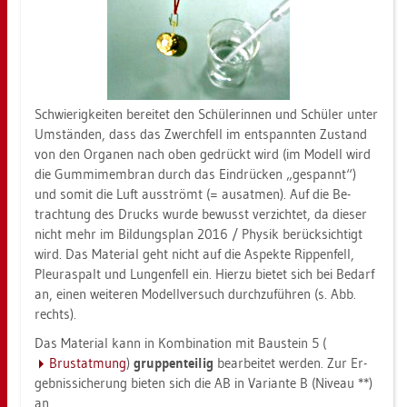
Schwie­rig­kei­ten be­rei­tet den Schü­le­rin­nen und Schü­ler unter
Um­stän­den, dass das Zwerch­fell im ent­spann­ten Zu­stand
von den Or­ga­nen nach oben ge­drückt wird (im Mo­dell wird
die Gum­mi­mem­bran durch das Ein­drü­cken „ge­spannt“)
und somit die Luft aus­strömt (= aus­at­men). Auf die Be­
trach­tung des Drucks wurde be­wusst ver­zich­tet, da die­ser
nicht mehr im Bil­dungs­plan 2016 / Phy­sik be­rück­sich­tigt
wird. Das Ma­te­ri­al geht nicht auf die As­pek­te Rip­pen­fell,
Pleu­raspalt und Lun­gen­fell ein. Hier­zu bie­tet sich bei Be­darf
an, einen wei­te­ren Mo­dell­ver­such durch­zu­füh­ren (s. Abb.
rechts).
Das Ma­te­ri­al kann in Kom­bi­na­ti­on mit Bau­stein 5 (
Brustat­mung
)
grup­pen­tei­lig
be­ar­bei­tet wer­den. Zur Er­
geb­nis­si­che­rung bie­ten sich die AB in Va­ri­an­te B (Ni­veau **)
an.