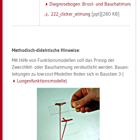
Dia­gno­se­bo­gen: Brust- und Bauch­at­mung
222_­cli­cker_­at­mung
[ppt][280 KB]
Me­tho­disch-di­dak­ti­sche Hin­wei­se:
Mit Hilfe von Funk­ti­ons­mo­del­len soll das Prin­zip der
Zwerch­fell- oder Bauch­at­mung ver­deut­licht wer­den. Bau­an­
lei­tun­gen zu low-cost-Mo­del­len fin­den sich in Bau­stein 3 (
Lun­gen­funk­ti­ons­mo­del­le
).