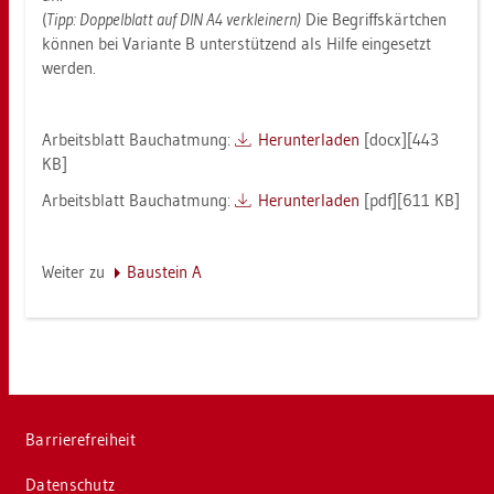
(
Tipp: Dop­pel­blatt auf DIN A4 ver­klei­nern)
Die Be­griffs­kärt­chen
kön­nen bei Va­ri­an­te B un­ter­stüt­zend als Hilfe ein­ge­setzt
wer­den.
Ar­beits­blatt Bauch­at­mung:
Her­un­ter­la­den
[docx][443
KB]
Ar­beits­blatt Bauch­at­mung:
Her­un­ter­la­den
[pdf][611 KB]
Wei­ter zu
Bau­stein A
Bar­rie­re­frei­heit
Da­ten­schutz