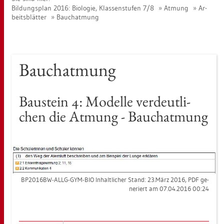
Bil­dungs­plan 2016: Bio­lo­gie, Klas­sen­stu­fen 7/8
At­mung
Ar­
beits­blät­ter
Bauch­at­mung
Bauch­at­mung
Bau­stein 4: Mo­del­le ver­deut­li­
chen die At­mung - Bauch­at­mung
BP2016BW-ALLG-GYM-BIO In­halt­li­cher Stand: 23.März 2016, PDF ge­
ne­riert am 07.04.2016 00:24