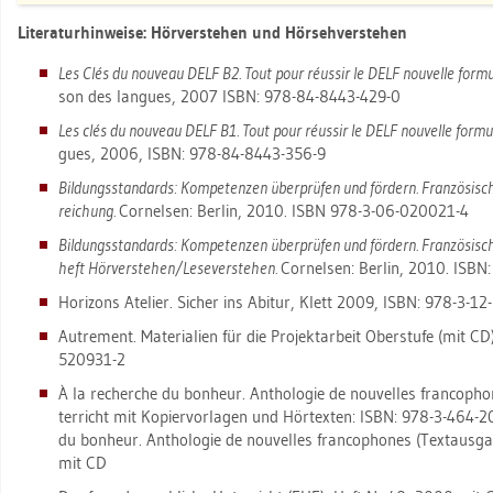
Li­te­ra­tur­hin­wei­se: Hör­ver­ste­hen und Hör­seh­ver­ste­hen
Les Clés du nou­veau DELF B2. Tout pour réussir le DELF nou­vel­le for­mu­
son des lan­gues, 2007 ISBN: 978-84-8443-429-0
Les clés du nou­veau DELF B1. Tout pour réussir le DELF nou­vel­le for­mu
gues, 2006, ISBN: 978-84-8443-356-9
Bil­dungs­stan­dards: Kom­pe­ten­zen über­prü­fen und för­dern. Fran­zö­sisch
rei­chung.
Cor­nel­sen: Ber­lin, 2010. ISBN 978-3-06-020021-4
Bil­dungs­stan­dards: Kom­pe­ten­zen über­prü­fen und för­dern. Fran­zö­sisch:
heft Hör­ver­ste­hen/Le­se­ver­ste­hen.
Cor­nel­sen: Ber­lin, 2010. IS
Ho­ri­zons Ate­lier. Si­cher ins Ab­itur, Klett 2009, ISBN: 978-3-
Au­tre­ment. Ma­te­ria­li­en für die Pro­jekt­ar­beit Ober­stu­fe (mit
520931-2
À la re­cher­che du bon­heur. An­tho­lo­gie de nou­vel­les fran­co­ph
ter­richt mit Ko­pier­vor­la­gen und Hör­tex­ten: ISBN: 978-3-464-2
du bon­heur. An­tho­lo­gie de nou­vel­les fran­co­pho­nes (Text­aus
mit CD