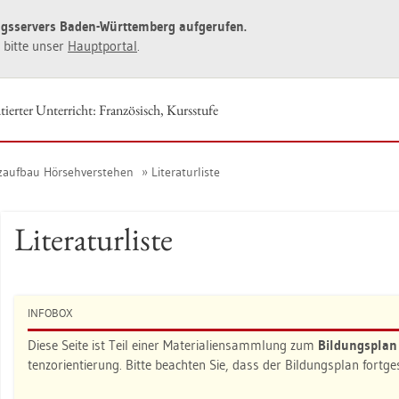
ngs­ser­vers Baden-Würt­tem­berg auf­ge­ru­fen.
ie bitte unser
Haupt­por­tal
.
tier­ter Un­ter­richt: Fran­zö­sisch, Kurs­stu­fe
­auf­bau Hör­seh­ver­ste­hen
Li­te­ra­tur­lis­te
Li­te­ra­tur­lis­te
IN­FO­BOX
Diese Seite ist Teil einer Ma­te­ria­li­en­samm­lung zum
Bil­dungs­pla
tenz­ori­en­tie­rung. Bitte be­ach­ten Sie, dass der Bil­dungs­plan fort­g