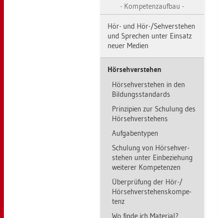
Kom­pe­tenz­auf­bau
Hör- und Hör-/Seh­ver­ste­hen
und Spre­chen unter Ein­satz
neuer Me­di­en
Hör­seh­ver­ste­hen
Hör­seh­ver­ste­hen in den
Bil­dungs­stan­dards
Prin­zi­pi­en zur Schu­lung des
Hör­seh­ver­ste­hens
Auf­ga­ben­ty­pen
Schu­lung von Hör­seh­ver­
ste­hen unter Ein­be­zie­hung
wei­te­rer Kom­pe­ten­zen
Über­prü­fung der Hör-/
Hör­seh­ver­ste­hens­kom­pe­
tenz
Wo finde ich Ma­te­ri­al?