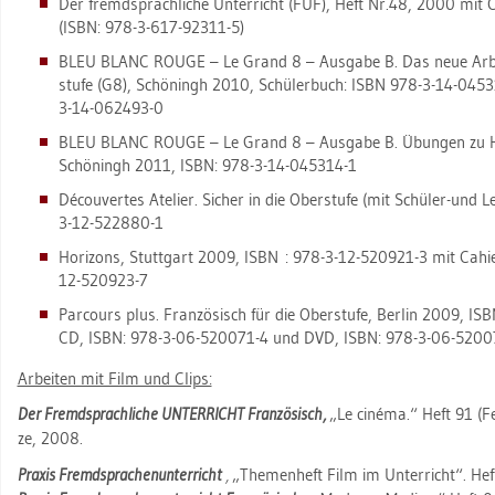
Der fremd­sprach­li­che Un­ter­richt (FUF), Heft Nr.48, 2000 mit C
(ISBN: 978-3-617-92311-5)
BLEU BLANC ROUGE – Le Grand 8 – Aus­ga­be B. Das neue Ar­beit
stu­fe (G8), Schö­ningh 2010, Schü­ler­buch: ISBN 978-3-14-04
3-14-062493-0
BLEU BLANC ROUGE – Le Grand 8 – Aus­ga­be B. Übun­gen zu Hör
Schö­ningh 2011, ISBN: 978-3-14-045314-1
Décou­ver­tes Ate­lier. Si­cher in die Ober­stu­fe (mit Schü­ler-und
3-12-522880-1
Ho­ri­zons, Stutt­gart 2009, ISBN : 978-3-12-520921-3 mit Ca­hie
12-520923-7
Par­cours plus. Fran­zö­sisch für die Ober­stu­fe, Ber­lin 2009,
CD, ISBN: 978-3-06-520071-4 und DVD, ISBN: 978-3-06-5200
Ar­bei­ten mit Film und Clips:
Der Fremd­sprach­li­che UN­TER­RICHT Fran­zö­sisch,
„Le cinéma.“
Heft 91 (Fe
ze, 2008.
Pra­xis Fremd­spra­chen­un­ter­richt
,
„The­men­heft Film im Un­ter­richt“. He