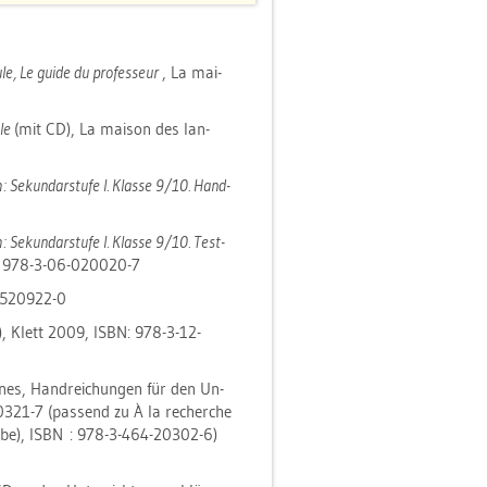
le, Le guide du pro­fes­seur
, La mai­
­le
(mit CD), La mai­son des lan­
: Se­kun­dar­stu­fe I. Klas­se 9/10. Hand­
 Se­kun­dar­stu­fe I. Klas­se 9/10. Tes­t­
BN: 978-3-06-020020-7
12-520922-0
 CD), Klett 2009, ISBN: 978-3-12-
o­nes, Hand­rei­chun­gen für den Un­
0321-7 (pas­send zu À la re­cher­che
­ga­be), ISBN : 978-3-464-20302-6)