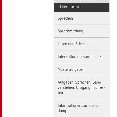
Li­te­ra­tur­lis­te
Spre­chen
Sprach­mitt­lung
Lesen und Schrei­ben
In­ter­kul­tu­rel­le Kom­pe­tenz
Mus­ter­auf­ga­ben
Auf­ga­ben: Spre­chen, Le­se­
ver­ste­hen, Um­gang mit Tex­
ten
In­for­ma­tio­nen zur Fort­bil­
dung