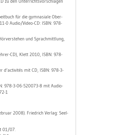
D zu den Un­ter­richts­vor­schlä­gen
­buch für die gym­na­sia­le Ober­
5311-0 Audio/Video-CD: ISBN: 978-
­ver­ste­hen und Sprach­mitt­lung,
 Leh­rer-CD), Klett 2010, ISBN: 978-
r d’ac­tivités mit CD, ISBN: 978-3-
 ISBN: 978-3-06-520073-8 mit Audio-
72-1
­bru­ar 2008). Fried­rich Ver­lag: Seel­
ft 01/07.