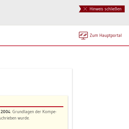
Hinweis schließen
Zum Haupt­por­tal
n 2004
: Grund­la­gen der Kom­pe­
e­schrie­ben wurde.