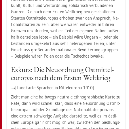
kunft, Kul­tur und Wert­ord­nung so­li­da­risch ver­bun­de­nen
Gan­zen. Die nach dem Ers­ten Welt­krieg neu ge­schaf­fe­nen
Staa­ten Ost­mit­tel­eu­ro­pas er­ho­ben zwar den An­spruch, Na­
tio­nal­staa­ten zu sein, aber wie waren ent­we­der mit ihren
Gren­zen un­zu­frie­den, weil ein Teil der ei­ge­nen Na­ti­on au­ßer­
halb der­sel­ben lebte – ein Bei­spiel wäre Un­garn –, oder sie
be­stan­den um­ge­kehrt aus sehr he­te­ro­ge­nen Tei­len, unter
Ein­schluss gro­ßer an­ders­na­tio­na­ler Be­völ­ke­rungs­grup­pen
– Bei­spie­le wären Polen oder die Tsche­cho­slo­wa­kei.
Ex­kurs: Die Neu­ord­nung Ost­mit­tel­
eu­ro­pas nach dem Ers­ten Welt­krieg
→[Land­kar­te Spra­chen in Mit­tel­eu­ro­pa 1910]
Zieht man eine halb­wegs neu­tra­le eth­no­gra­phi­sche Karte zu
Rate, dann wird schnell klar, dass eine Neu­ord­nung Ost­mit­
tel­eu­ro­pas auf der Grund­la­ge des Na­tio­na­li­tä­ten­prin­zips
eine ex­trem schwie­ri­ge Auf­ga­be dar­stell­te, weil es im öst­li­
chen Eu­ro­pa gar nicht mög­lich war, zwi­schen den Sied­lungs­
ge­bie­ten der ver­schie­de­nen Na­tio­na­li­tä­ten klare Gren­zen zu