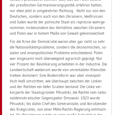
der preu­ßi­schen Ger­ma­ni­sie­rungs­po­li­tik er­fah­ren hat­ten,
nur eben jetzt in um­ge­kehr­ter Rich­tung. Nicht nur von den
Deut­schen, son­dern auch von den Ukrai­nern, Weiß­rus­sen
und Juden wurde der pol­ni­sche Staat als re­pres­siv wahr­ge­
nom­men. Ins­be­son­de­re das Ver­hält­nis zwi­schen Ukrai­nern
und Polen war in hohem Maße von Ge­walt ge­kenn­zeich­net.
Für die Krise der De­mo­kra­tie waren aber gar nicht so sehr
die Na­tio­na­li­tä­ten­pro­ble­me, son­dern die öko­no­mi­schen, so­
zia­len und in­nen­po­li­ti­schen Pro­ble­me ent­schei­dend. Polen
war ins­ge­samt noch über­wie­gend agra­risch ge­prägt. Nur
vier Pro­zent der Be­völ­ke­rung ar­bei­te­ten in der In­dus­trie. Die
Land­wirt­schaft wie­der­um wurde von un­ren­ta­blen Kleinst­be­
trie­ben do­mi­niert. Eine Bo­den­re­form war aber in­nen­po­li­
tisch heiß um­strit­ten, wie über­haupt zwi­schen der Lin­ken
und der Rech­ten ein tie­fer Gra­ben be­stand. Die Linke ver­
kör­per­te der Staats­grün­der Piłsud­ski, die Rech­te sein na­tio­
nal­de­mo­kra­ti­scher Ge­gen­spie­ler Dmow­ski. 1923 wurde
Piłsud­ski, bis dahin Chef des Ge­ne­ral­stabs und Vor­sit­zen­der
des Kriegs­ra­tes, von einer Mitte-Rechts-Re­gie­rung ent­mach­
tet. Als Pri­vat­mann nutz­te er seine große Au­to­ri­tät in der