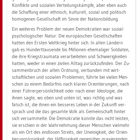
Kon­flik­te und so­zia­len Ver­tei­lungs­kämp­fe, aber eben auch
die Schaf­fung einer eth­nisch, kul­tu­rell, so­zi­al und po­li­tisch
ho­mo­ge­nen Ge­sell­schaft im Sinne der Na­ti­ons­bil­dung.
Ein wei­te­res Pro­blem der neuen De­mo­kra­ti­en war so­zi­al­
psy­cho­lo­gi­scher Natur: Die eu­ro­päi­schen Ge­sell­schaf­ten
hat­ten den Ers­ten Welt­krieg hin­ter sich. In allen Län­dern
gab es Hun­dert­tau­sen­de bis Mil­lio­nen ehe­ma­li­ger Sol­da­ten,
die ihre Kriegs­t­rau­ma­ta ver­ar­bei­te­ten und Schwie­rig­kei­ten
hat­ten, wie­der in einen zi­vi­len All­tag zu­rück­zu­fin­den. Der Zu­
sam­men­bruch der alten Ord­nung, ver­bun­den mit wirt­
schaft­li­chen und so­zia­len Pro­ble­men, führ­te bei vie­len Men­
schen zu einem Be­dürf­nis nach kla­ren Ori­en­tie­run­gen, nach
einer Füh­rer­per­sön­lich­keit oder nach einer Ideo­lo­gie, die
ihnen sagte, wo oben und unten ist, was rich­tig und was
falsch ist, die ihnen ein bes­se­res Leben in der Zu­kunft ver­
sprach und die das ge­sam­te Volk als Ge­mein­schaft hin­ter
sich ver­sam­mel­te. Die De­mo­kra­tie konn­te das nicht leis­ten,
sie er­schien in der Wahr­neh­mung die­ser Men­schen viel­mehr
als ein Ort des end­lo­sen Streits, der Un­ei­nig­keit, der Ori­en­
tie­rungs­lo­sig­keit, der Hilf­lo­sig­keit ge­gen­über gra­vie­ren­den