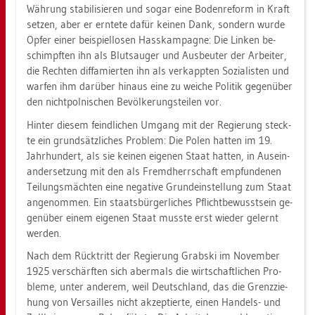
Wäh­rung sta­bi­li­sie­ren und sogar eine Bo­den­re­form in Kraft
set­zen, aber er ern­te­te dafür kei­nen Dank, son­dern wurde
Opfer einer bei­spiel­lo­sen Hass­kam­pa­gne: Die Lin­ken be­
schimpf­ten ihn als Blut­sau­ger und Aus­beu­ter der Ar­bei­ter,
die Rech­ten dif­fa­mier­ten ihn als ver­kapp­ten So­zia­lis­ten und
war­fen ihm dar­über hin­aus eine zu wei­che Po­li­tik ge­gen­über
den nicht­pol­ni­schen Be­völ­ke­rungs­tei­len vor.
Hin­ter die­sem feind­li­chen Um­gang mit der Re­gie­rung steck­
te ein grund­sätz­li­ches Pro­blem: Die Polen hat­ten im 19.
Jahr­hun­dert, als sie kei­nen ei­ge­nen Staat hat­ten, in Aus­ein­
an­der­set­zung mit den als Fremd­herr­schaft emp­fun­de­nen
Tei­lungs­mäch­ten eine ne­ga­ti­ve Grund­ein­stel­lung zum Staat
an­ge­nom­men. Ein staats­bür­ger­li­ches Pflicht­be­wusst­sein ge­
gen­über einem ei­ge­nen Staat muss­te erst wie­der ge­lernt
wer­den.
Nach dem Rück­tritt der Re­gie­rung Grab­ski im No­vem­ber
1925 ver­schärf­ten sich aber­mals die wirt­schaft­li­chen Pro­
ble­me, unter an­de­rem, weil Deutsch­land, das die Grenz­zie­
hung von Ver­sailles nicht ak­zep­tier­te, einen Han­dels- und