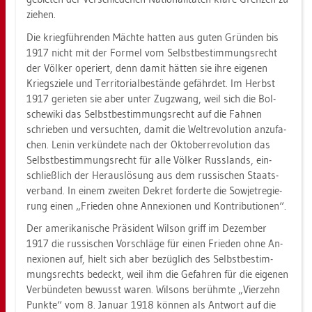
zie­hen.
Die krieg­füh­ren­den Mäch­te hat­ten aus guten Grün­den bis
1917 nicht mit der For­mel vom Selbst­be­stim­mungs­recht
der Völ­ker ope­riert, denn damit hät­ten sie ihre ei­ge­nen
Kriegs­zie­le und Ter­ri­to­ri­al­be­stän­de ge­fähr­det. Im Herbst
1917 ge­rie­ten sie aber unter Zug­zwang, weil sich die Bol­
sche­wi­ki das Selbst­be­stim­mungs­recht auf die Fah­nen
schrie­ben und ver­such­ten, damit die Welt­re­vo­lu­ti­on an­zu­fa­
chen. Lenin ver­kün­de­te nach der Ok­to­ber­re­vo­lu­ti­on das
Selbst­be­stim­mungs­recht für alle Völ­ker Russ­lands, ein­
schließ­lich der Her­aus­lö­sung aus dem rus­si­schen Staats­
ver­band. In einem zwei­ten De­kret for­der­te die So­wjet­re­gie­
rung einen „Frie­den ohne An­ne­xio­nen und Kont­ri­bu­tio­nen“.
Der ame­ri­ka­ni­sche Prä­si­dent Wil­son griff im De­zem­ber
1917 die rus­si­schen Vor­schlä­ge für einen Frie­den ohne An­
ne­xio­nen auf, hielt sich aber be­züg­lich des Selbst­be­stim­
mungs­rechts be­deckt, weil ihm die Ge­fah­ren für die ei­ge­nen
Ver­bün­de­ten be­wusst waren. Wil­sons be­rühm­te „Vier­zehn
Punk­te“ vom 8. Ja­nu­ar 1918 kön­nen als Ant­wort auf die