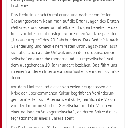
Pro­ble­men.
Das Be­dürf­nis nach Ori­en­tie­rung und nach einem fes­ten
Ord­nungs­sys­tem kann man auf die Er­fah­run­gen des Ers­ten
Welt­kriegs und sei­ner un­mit­tel­ba­ren Fol­gen be­zie­hen – das
führt zur In­ter­pre­ta­ti­ons­fi­gur vom Ers­ten Welt­krieg als der
„Ur­ka­ta­stro­phe“ des 20. Jahr­hun­derts. Das Be­dürf­nis nach
Ori­en­tie­rung und nach einem fes­ten Ord­nungs­sys­tem lässt
sich aber auch auf die Um­wäl­zun­gen der eu­ro­päi­schen Ge­
sell­schaf­ten durch die mo­der­ne In­dus­trie­ge­sell­schaft seit
dem aus­ge­hen­den 19. Jahr­hun­dert be­zie­hen. Das führt uns
zu einem an­de­ren In­ter­pre­ta­ti­ons­mus­ter: dem der Hoch­mo­
der­ne.
Vor dem Hin­ter­grund die­ser von vie­len Zeit­ge­nos­sen als
Krise der über­kom­me­nen Kul­tur be­grif­fe­nen Ver­än­de­run­
gen for­mier­ten sich Al­ter­na­tiv­ent­wür­fe, näm­lich die Vi­si­on
von der kom­mu­nis­ti­schen Ge­sell­schaft und die Vi­si­on von
einer na­tio­na­len Volks­ge­mein­schaft, an deren Spit­ze die In­
te­gra­ti­ons­fi­gur eines Füh­rers steht.
Die Dik­ta­tu­ren des 20. Jahr­hun­derts wer­den in die­sem Kon­