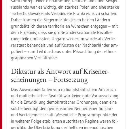
samt­kon­zept einer Ein­däm­mung Deutsch­lands und So­wjet­
russ­lands war es wich­tig, ein star­kes Polen und eine star­ke
Tsche­cho­slo­wa­kei als Ver­bün­de­te Frank­reichs zu schaf­fen.
Daher kamen die Sie­ger­mäch­te die­sen bei­den Län­dern
grund­sätz­lich deren ter­ri­to­ria­len Wün­schen ent­ge­gen – mit
dem Er­geb­nis, dass sie große an­ders­na­tio­na­le Be­völ­ke­
rungs­tei­le um­fass­ten. Un­garn wie­der­um wurde als Ver­lie­
rer­staat be­han­delt und auf Kos­ten der Nach­bar­län­der am­
pu­tiert – zum Teil durch­aus unter Miss­ach­tung der eth­no­
gra­phi­schen Ver­hält­nis­se.
Dik­ta­tur als Ant­wort auf Kri­sen­er­
schei­nun­gen – Fort­set­zung
Das Aus­ein­an­der­fal­len von na­tio­nal­staat­li­chem An­spruch
und mul­ti­eth­ni­scher Rea­li­tät war keine gute Vor­aus­set­zung
für die Ent­wick­lung de­mo­kra­ti­scher Ord­nun­gen, denn eine
sol­che be­nö­tigt den ge­mein­sa­men Nen­ner einer So­li­dar-
und Wer­te­ge­mein­schaft. We­sent­li­che Pro­gramm­punk­te der
in wei­te­rer Folge eta­blier­ten au­to­ri­tä­ren Re­gime waren fol­
ge­rich­tig die Über­brü­ckung der hef­ti­gen in­nen­po­li­ti­schen