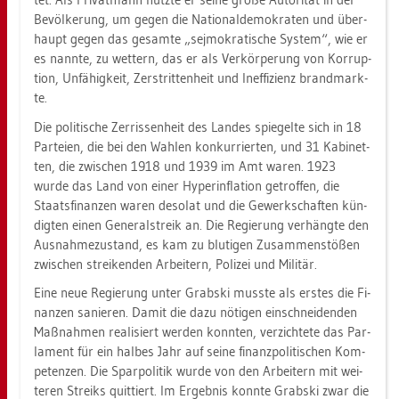
Be­völ­ke­rung, um gegen die Na­tio­nal­de­mo­kra­ten und über­
haupt gegen das ge­sam­te „se­j­mo­kra­ti­sche Sys­tem“, wie er
es nann­te, zu wet­tern, das er als Ver­kör­pe­rung von Kor­rup­
ti­on, Un­fä­hig­keit, Zer­strit­ten­heit und In­ef­fi­zi­enz brand­mark­
te.
Die po­li­ti­sche Zer­ris­sen­heit des Lan­des spie­gel­te sich in 18
Par­tei­en, die bei den Wah­len kon­kur­rier­ten, und 31 Ka­bi­net­
ten, die zwi­schen 1918 und 1939 im Amt waren. 1923
wurde das Land von einer Hy­per­in­fla­ti­on ge­trof­fen, die
Staats­fi­nan­zen waren de­so­lat und die Ge­werk­schaf­ten kün­
dig­ten einen Ge­ne­ral­streik an. Die Re­gie­rung ver­häng­te den
Aus­nah­me­zu­stand, es kam zu blu­ti­gen Zu­sam­men­stö­ßen
zwi­schen strei­ken­den Ar­bei­tern, Po­li­zei und Mi­li­tär.
Eine neue Re­gie­rung unter Grab­ski muss­te als ers­tes die Fi­
nan­zen sa­nie­ren. Damit die dazu nö­ti­gen ein­schnei­den­den
Maß­nah­men rea­li­siert wer­den konn­ten, ver­zich­te­te das Par­
la­ment für ein hal­bes Jahr auf seine fi­nanz­po­li­ti­schen Kom­
pe­ten­zen. Die Spar­po­li­tik wurde von den Ar­bei­tern mit wei­
te­ren Streiks quit­tiert. Im Er­geb­nis konn­te Grab­ski zwar die