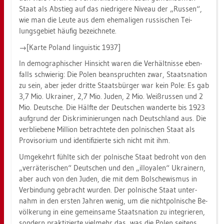
Staat als Ab­stieg auf das nied­ri­ge­re Ni­veau der „Rus­sen“,
wie man die Leute aus dem ehe­ma­li­gen rus­si­schen Tei­
lungs­ge­biet häu­fig be­zeich­ne­te.
→[Karte Po­land lin­gu­is­tic 1937]
In de­mo­gra­phi­scher Hin­sicht waren die Ver­hält­nis­se eben­
falls schwie­rig: Die Polen be­an­spruch­ten zwar, Staats­na­ti­on
zu sein, aber jeder drit­te Staats­bür­ger war kein Pole: Es gab
3,7 Mio. Ukrai­ner, 2,7 Mio. Juden, 2 Mio. Weiß­rus­sen und 2
Mio. Deut­sche. Die Hälf­te der Deut­schen wan­der­te bis 1923
auf­grund der Dis­kri­mi­nie­run­gen nach Deutsch­land aus. Die
ver­blie­be­ne Mil­li­on be­trach­te­te den pol­ni­schen Staat als
Pro­vi­so­ri­um und iden­ti­fi­zier­te sich nicht mit ihm.
Um­ge­kehrt fühl­te sich der pol­ni­sche Staat be­droht von den
„ver­rä­te­ri­schen“ Deut­schen und den „il­loya­len“ Ukrai­nern,
aber auch von den Juden, die mit dem Bol­sche­wis­mus in
Ver­bin­dung ge­bracht wur­den. Der pol­ni­sche Staat un­ter­
nahm in den ers­ten Jah­ren wenig, um die nicht­pol­ni­sche Be­
völ­ke­rung in eine ge­mein­sa­me Staats­na­ti­on zu in­te­grie­ren,
son­dern prak­ti­zier­te viel­mehr das, was die Polen sei­tens