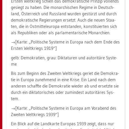
Ers­ten Welt­krieg schien das de­mo­kra­ti­sche Prin­zip voll­ends
ge­siegt zu haben. Die mon­ar­chi­schen Re­gime in Deutsch­
land, Ös­ter­reich und Russ­land wur­den ge­stürzt und durch
de­mo­kra­ti­sche Re­gie­run­gen er­setzt. Auch die neuen Staa­
ten, die in Ost­mit­tel­eu­ro­pa ent­stan­den, kon­sti­tu­ier­ten sich
als Re­pu­bli­ken oder als par­la­men­ta­ri­sche Mon­ar­chi­en.
→[Karte: „Po­li­ti­sche Sys­te­me in Eu­ro­pa nach dem Ende des
Ers­ten Welt­kriegs 1919“]
gelb: De­mo­kra­ti­en, grau: Dik­ta­tu­ren und au­to­ri­tä­re Sys­te­
me
Bis zum Be­ginn des Zwei­ten Welt­kriegs ge­riet die De­mo­kra­
tie in Eu­ro­pa zu­neh­mend in eine Krise. Ein Land nach dem
an­de­ren schaff­te die De­mo­kra­tie wie­der ab und er­setz­te sie
durch ein dik­ta­to­ri­sches oder zu­min­dest au­to­ri­tä­res Sys­
tem.
→[Karte: „Po­li­ti­sche Sys­te­me in Eu­ro­pa am Vor­abend des
Zwei­ten Welt­kriegs 1939“]
Ein Blick auf die Land­kar­te Eu­ro­pas 1939 zeigt, dass nur