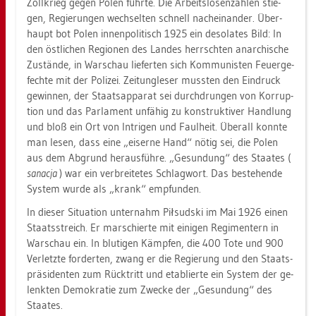
Zoll­krieg gegen Polen führ­te. Die Ar­beits­lo­sen­zah­len stie­
gen, Re­gie­run­gen wech­sel­ten schnell nach­ein­an­der. Über­
haupt bot Polen in­nen­po­li­tisch 1925 ein de­so­la­tes Bild: In
den öst­li­chen Re­gio­nen des Lan­des herrsch­ten an­ar­chi­sche
Zu­stän­de, in War­schau lie­fer­ten sich Kom­mu­nis­ten Feu­er­ge­
fech­te mit der Po­li­zei. Zei­tung­le­ser muss­ten den Ein­druck
ge­win­nen, der Staats­ap­pa­rat sei durch­drun­gen von Kor­rup­
ti­on und das Par­la­ment un­fä­hig zu kon­struk­ti­ver Hand­lung
und bloß ein Ort von In­tri­gen und Faul­heit. Über­all konn­te
man lesen, dass eine „ei­ser­ne Hand“ nötig sei, die Polen
aus dem Ab­grund her­aus­füh­re. „Ge­sun­dung“ des Staa­tes (
sa­na­c­ja
) war ein ver­brei­te­tes Schlag­wort. Das be­ste­hen­de
Sys­tem wurde als „krank“ emp­fun­den.
In die­ser Si­tua­ti­on un­ter­nahm Piłsud­ski im Mai 1926 einen
Staats­streich. Er mar­schier­te mit ei­ni­gen Re­gi­men­tern in
War­schau ein. In blu­ti­gen Kämp­fen, die 400 Tote und 900
Ver­letz­te for­der­ten, zwang er die Re­gie­rung und den Staats­
prä­si­den­ten zum Rück­tritt und eta­blier­te ein Sys­tem der ge­
lenk­ten De­mo­kra­tie zum Zwe­cke der „Ge­sun­dung“ des
Staa­tes.