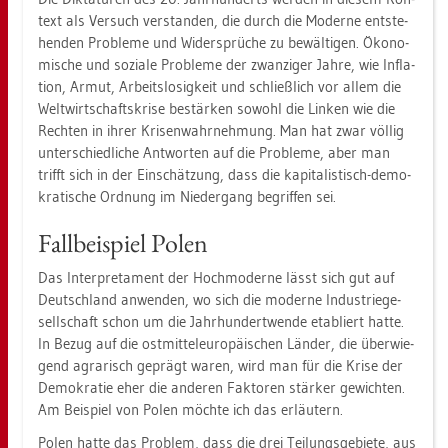
text als Ver­such ver­stan­den, die durch die Mo­der­ne ent­ste­
hen­den Pro­ble­me und Wi­der­sprü­che zu be­wäl­ti­gen. Öko­no­
mi­sche und so­zia­le Pro­ble­me der zwan­zi­ger Jahre, wie In­fla­
ti­on, Armut, Ar­beits­lo­sig­keit und schließ­lich vor allem die
Welt­wirt­schafts­kri­se be­stär­ken so­wohl die Lin­ken wie die
Rech­ten in ihrer Kri­sen­wahr­neh­mung. Man hat zwar völ­lig
un­ter­schied­li­che Ant­wor­ten auf die Pro­ble­me, aber man
trifft sich in der Ein­schät­zung, dass die ka­pi­ta­lis­tisch-de­mo­
kra­ti­sche Ord­nung im Nie­der­gang be­grif­fen sei.
Fall­bei­spiel Polen
Das In­ter­pre­ta­ment der Hoch­mo­der­ne lässt sich gut auf
Deutsch­land an­wen­den, wo sich die mo­der­ne In­dus­trie­ge­
sell­schaft schon um die Jahr­hun­dert­wen­de eta­bliert hatte.
In Bezug auf die ost­mit­tel­eu­ro­päi­schen Län­der, die über­wie­
gend agra­risch ge­prägt waren, wird man für die Krise der
De­mo­kra­tie eher die an­de­ren Fak­to­ren stär­ker ge­wich­ten.
Am Bei­spiel von Polen möch­te ich das er­läu­tern.
Polen hatte das Pro­blem, dass die drei Tei­lungs­ge­bie­te, aus