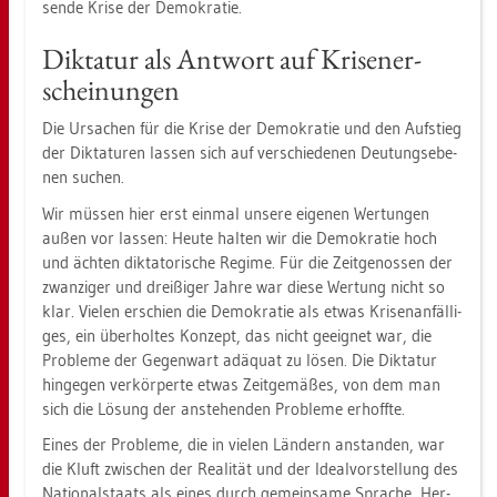
sen­de Krise der De­mo­kra­tie.
Dik­ta­tur als Ant­wort auf Kri­sen­er­
schei­nun­gen
Die Ur­sa­chen für die Krise der De­mo­kra­tie und den Auf­stieg
der Dik­ta­tu­ren las­sen sich auf ver­schie­de­nen Deu­tungs­ebe­
nen su­chen.
Wir müs­sen hier erst ein­mal un­se­re ei­ge­nen Wer­tun­gen
außen vor las­sen: Heute hal­ten wir die De­mo­kra­tie hoch
und äch­ten dik­ta­to­ri­sche Re­gime. Für die Zeit­ge­nos­sen der
zwan­zi­ger und drei­ßi­ger Jahre war diese Wer­tung nicht so
klar. Vie­len er­schien die De­mo­kra­tie als etwas Kri­sen­an­fäl­li­
ges, ein über­hol­tes Kon­zept, das nicht ge­eig­net war, die
Pro­ble­me der Ge­gen­wart ad­äquat zu lösen. Die Dik­ta­tur
hin­ge­gen ver­kör­per­te etwas Zeit­ge­mä­ßes, von dem man
sich die Lö­sung der an­ste­hen­den Pro­ble­me er­hoff­te.
Eines der Pro­ble­me, die in vie­len Län­dern an­stan­den, war
die Kluft zwi­schen der Rea­li­tät und der Ide­al­vor­stel­lung des
Na­tio­nal­staats als eines durch ge­mein­sa­me Spra­che, Her­