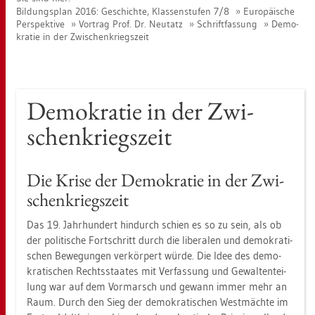
Bil­dungs­plan 2016: Ge­schich­te, Klas­sen­stu­fen 7/8
Eu­ro­päi­sche
Per­spek­ti­ve
Vor­trag Prof. Dr. Neu­tatz
Schrift­fas­sung
De­mo­
kra­tie in der Zwi­schen­kriegs­zeit
De­mo­kra­tie in der Zwi­
schen­kriegs­zeit
Die Krise der De­mo­kra­tie in der Zwi­
schen­kriegs­zeit
Das 19. Jahr­hun­dert hin­durch schien es so zu sein, als ob
der po­li­ti­sche Fort­schritt durch die li­be­ra­len und de­mo­kra­ti­
schen Be­we­gun­gen ver­kör­pert würde. Die Idee des de­mo­
kra­ti­schen Rechts­staa­tes mit Ver­fas­sung und Ge­wal­ten­tei­
lung war auf dem Vor­marsch und ge­wann immer mehr an
Raum. Durch den Sieg der de­mo­kra­ti­schen West­mäch­te im