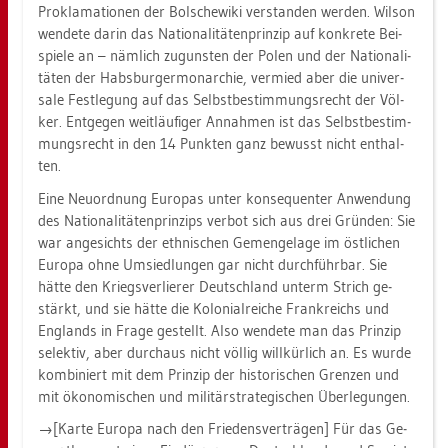
Pro­kla­ma­tio­nen der Bol­sche­wi­ki ver­stan­den wer­den. Wil­son
wen­de­te darin das Na­tio­na­li­tä­ten­prin­zip auf kon­kre­te Bei­
spie­le an – näm­lich zu­guns­ten der Polen und der Na­tio­na­li­
tä­ten der Habs­bur­ger­mon­ar­chie, ver­mied aber die uni­ver­
sa­le Fest­le­gung auf das Selbst­be­stim­mungs­recht der Völ­
ker. Ent­ge­gen weit­läu­fi­ger An­nah­men ist das Selbst­be­stim­
mungs­recht in den 14 Punk­ten ganz be­wusst nicht ent­hal­
ten.
Eine Neu­ord­nung Eu­ro­pas unter kon­se­quen­ter An­wen­dung
des Na­tio­na­li­tä­ten­prin­zips ver­bot sich aus drei Grün­den: Sie
war an­ge­sichts der eth­ni­schen Ge­men­ge­la­ge im öst­li­chen
Eu­ro­pa ohne Um­sied­lun­gen gar nicht durch­führ­bar. Sie
hätte den Kriegs­ver­lie­rer Deutsch­land un­term Strich ge­
stärkt, und sie hätte die Ko­lo­ni­al­rei­che Frank­reichs und
Eng­lands in Frage ge­stellt. Also wen­de­te man das Prin­zip
se­lek­tiv, aber durch­aus nicht völ­lig will­kür­lich an. Es wurde
kom­bi­niert mit dem Prin­zip der his­to­ri­schen Gren­zen und
mit öko­no­mi­schen und mi­li­tär­stra­te­gi­schen Über­le­gun­gen.
→[Karte Eu­ro­pa nach den Frie­dens­ver­trä­gen] Für das Ge­