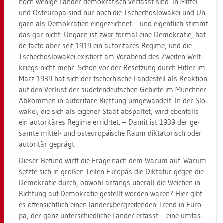
noch we­ni­ge Län­der de­mo­kra­tisch ver­fasst sind. In Mit­tel-
und Ost­eu­ro­pa sind nur noch die Tsche­cho­slo­wa­kei und Un­
garn als De­mo­kra­ti­en ein­ge­zeich­net – und ei­gent­lich stimmt
das gar nicht: Un­garn ist zwar for­mal eine De­mo­kra­tie, hat
de facto aber seit 1919 ein au­to­ri­tä­res Re­gime, und die
Tsche­cho­slo­wa­kei exis­tiert am Vor­abend des Zwei­ten Welt­
kriegs nicht mehr. Schon vor der Be­set­zung durch Hit­ler im
März 1939 hat sich der tsche­chi­sche Lan­des­teil als Re­ak­ti­on
auf den Ver­lust der su­de­ten­deut­schen Ge­bie­te im Münch­ner
Ab­kom­men in au­to­ri­tä­re Rich­tung um­ge­wan­delt. In der Slo­
wa­kei, die sich als ei­ge­ner Staat ab­spal­tet, wird eben­falls
ein au­to­ri­tä­res Re­gime er­rich­tet. – Damit ist 1939 der ge­
sam­te mit­tel- und ost­eu­ro­päi­sche Raum dik­ta­to­risch oder
au­to­ri­tär ge­prägt.
Die­ser Be­fund wirft die Frage nach dem Warum auf. Warum
setz­te sich in gro­ßen Tei­len Eu­ro­pas die Dik­ta­tur gegen die
De­mo­kra­tie durch, ob­wohl an­fangs über­all die Wei­chen in
Rich­tung auf De­mo­kra­tie ge­stellt wor­den waren? Hier gibt
es of­fen­sicht­lich einen län­der­über­grei­fen­den Trend in Eu­ro­
pa, der ganz un­ter­schied­li­che Län­der er­fasst – eine um­fas­