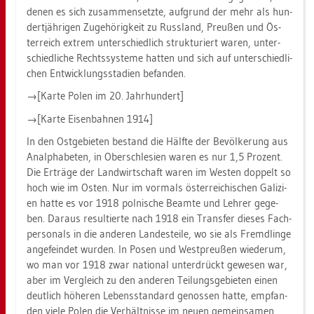
denen es sich zu­sam­men­setz­te, auf­grund der mehr als hun­
dert­jäh­ri­gen Zu­ge­hö­rig­keit zu Russ­land, Preu­ßen und Ös­
ter­reich ex­trem un­ter­schied­lich struk­tu­riert waren, un­ter­
schied­li­che Rechts­sys­te­me hat­ten und sich auf un­ter­schied­li­
chen Ent­wick­lungs­sta­di­en be­fan­den.
→[Karte Polen im 20. Jahr­hun­dert]
→[Karte Ei­sen­bah­nen 1914]
In den Ost­ge­bie­ten be­stand die Hälf­te der Be­völ­ke­rung aus
An­alpha­be­ten, in Ober­schle­si­en waren es nur 1,5 Pro­zent.
Die Er­trä­ge der Land­wirt­schaft waren im Wes­ten dop­pelt so
hoch wie im Osten. Nur im vor­mals ös­ter­rei­chi­schen Ga­li­zi­
en hatte es vor 1918 pol­ni­sche Be­am­te und Leh­rer ge­ge­
ben. Dar­aus re­sul­tier­te nach 1918 ein Trans­fer die­ses Fach­
per­so­nals in die an­de­ren Lan­des­tei­le, wo sie als Fremd­lin­ge
an­ge­fein­det wur­den. In Posen und West­preu­ßen wie­der­um,
wo man vor 1918 zwar na­tio­nal un­ter­drückt ge­we­sen war,
aber im Ver­gleich zu den an­de­ren Tei­lungs­ge­bie­ten einen
deut­lich hö­he­ren Le­bens­stan­dard ge­nos­sen hatte, emp­fan­
den viele Polen die Ver­hält­nis­se im neuen ge­mein­sa­men