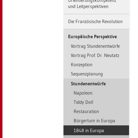
Ori­en­tie­rungs­kom­pe­tenz
und Leit­per­spek­ti­ven
Die Fran­zö­si­sche Re­vo­lu­ti­on
Eu­ro­päi­sche Per­spek­ti­ve
Vor­trag Stun­den­ent­wür­fe
Vor­trag Prof. Dr. Neu­tatz
Kon­zep­ti­on
Se­quenz­pla­nung
Stun­den­ent­wür­fe
Na­po­le­on
Tiddy Doll
Re­stau­ra­ti­on
Bür­ger­tum in Eu­ro­pa
1848 in Eu­ro­pa