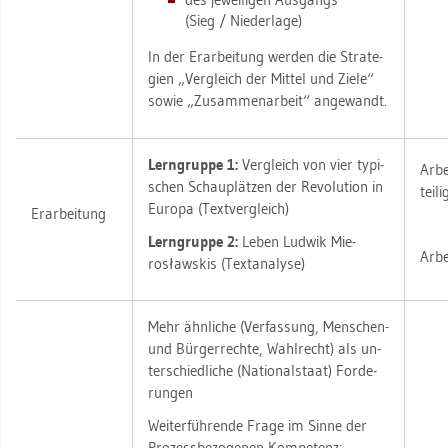
(Sieg / Nie­der­la­ge)
In der Er­ar­bei­tung wer­den die Stra­te­
gi­en „Ver­gleich der Mit­tel und Ziele“
sowie „Zu­sam­men­ar­beit“ an­ge­wandt.
Lern­grup­pe 1:
Ver­gleich von vier ty­pi­
Ar­be
schen Schau­plät­zen der Re­vo­lu­ti­on in
tei­l
Eu­ro­pa
(Text­ver­gleich)
Er­ar­bei­tung
Lern­grup­pe 2:
Leben Lud­wik Mie­
Ar­be
rosław­skis (Text­ana­ly­se)
Mehr ähn­li­che (Ver­fas­sung, Men­schen-
und Bür­ger­rech­te, Wahl­recht) als un­
ter­schied­li­che (Na­tio­nal­staat) For­de­
run­gen
Wei­ter­füh­ren­de Frage im Sinne der
Pro­zess­be­zo­ge­nen Kom­pe­tenz: