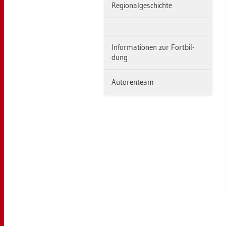
Re­gio­nal­ge­schich­te
In­for­ma­tio­nen zur Fort­bil­
dung
Au­to­ren­team