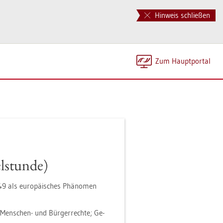
Hinweis schließen
Zum Haupt­por­tal
l­stun­de)
49 als eu­ro­päi­sches Phä­no­men
, Men­schen- und Bür­ger­rech­te; Ge­