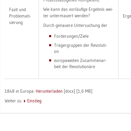
Wie kann das vor­läu­fi­ge Er­geb­nis wei­
Fazit und
ter un­ter­mau­ert wer­den?
Pro­ble­ma­ti­
Er­ge
sie­rung
Durch ge­naue­re Un­ter­su­chung der
For­de­run­gen/Ziele
Trä­ger­grup­pen der Re­vo­lu­ti­
on
eu­ro­pa­wei­ten Zu­sam­men­ar­
beit der Re­vo­lu­tio­nä­re
1848 in Eu­ro­pa:
Her­un­ter­la­den
[docx] [1,6 MB]
Wei­ter zu
Ein­stieg