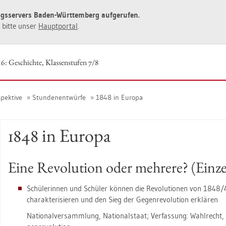
ngs­ser­vers Baden-Würt­tem­berg auf­ge­ru­fen.
ie bitte unser
Haupt­por­tal
.
6: Ge­schich­te, Klas­sen­stu­fen 7/8
pek­ti­ve
Stun­den­ent­wür­fe
1848 in Eu­ro­pa
1848 in Eu­ro­pa
Eine Re­vo­lu­ti­on oder meh­re­re? (Ein­ze
Schü­le­rin­nen und Schü­ler kön­nen die Re­vo­lu­tio­nen von 1848/
cha­rak­te­ri­sie­ren und den Sieg der Ge­gen­re­vo­lu­ti­on er­klä­ren
Na­tio­nal­ver­samm­lung, Na­tio­nal­staat; Ver­fas­sung: Wahl­recht