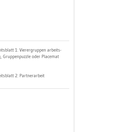
its­blatt 1: Vie­rer­grup­pen ar­beits­
ig, Grup­pen­puz­zle oder Pla­ce­mat
its­blatt 2: Part­ner­ar­beit