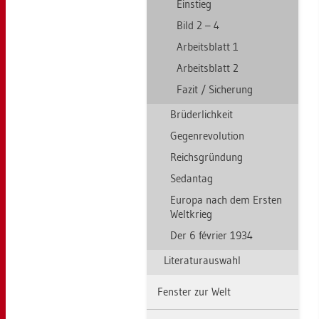
Ein­stieg
Bild 2 – 4
Ar­beits­blatt 1
Ar­beits­blatt 2
Fazit / Si­che­rung
Brü­der­lich­keit
Ge­gen­re­vo­lu­ti­on
Reichs­grün­dung
Se­dan­tag
Eu­ro­pa nach dem Ers­ten
Welt­krieg
Der 6 février 1934
Li­te­ra­tur­aus­wahl
Fens­ter zur Welt