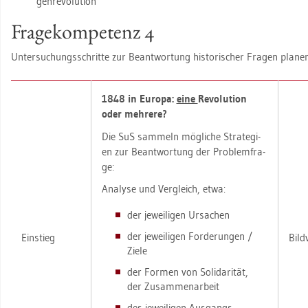
gen­re­vo­lu­ti­on
Fra­ge­kom­pe­tenz 4
Un­ter­su­chungs­schrit­te zur Be­ant­wor­tung his­to­ri­scher Fra­gen pla­nen
1848 in Eu­ro­pa:
eine
Re­vo­lu­ti­on
oder meh­re­re?
Die SuS sam­meln mög­li­che Stra­te­gi­
en zur Be­ant­wor­tung der Pro­blem­fra­
ge:
Ana­ly­se und Ver­gleich, etwa:
der je­wei­li­gen Ur­sa­chen
der je­wei­li­gen For­de­run­gen /
Ein­stieg
Bild­
Ziele
der For­men von So­li­da­ri­tät,
der Zu­sam­men­ar­beit
des je­wei­li­gen Aus­gangs