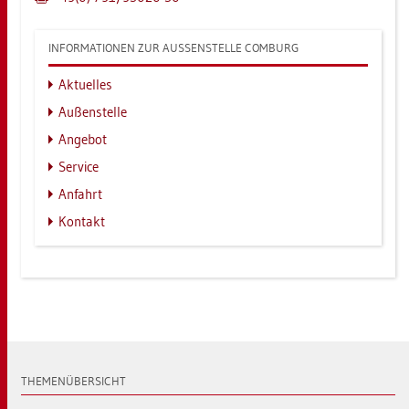
IN­FOR­MA­TIO­NEN ZUR AU­SSEN­STEL­LE COM­BURG
Ak­tu­el­les
Au­ßen­stel­le
An­ge­bot
Ser­vice
An­fahrt
Kon­takt
THE­MEN­ÜBER­SICHT