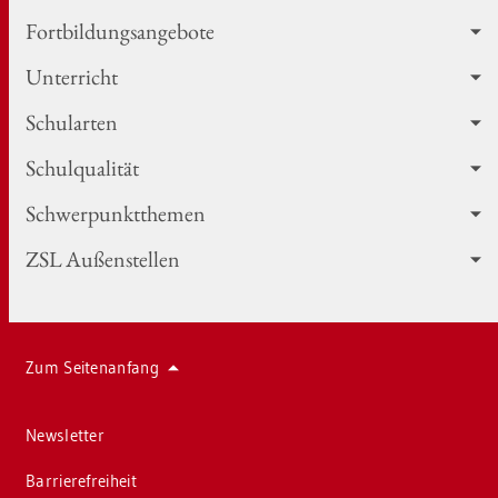
Fort­bil­dungs­an­ge­bo­te
Un­ter­richt
Schul­ar­ten
Schul­qua­li­tät
Schwer­punkt­the­men
ZSL Au­ßen­stel­len
Zum Sei­ten­an­fang
News­let­ter
Bar­rie­re­frei­heit