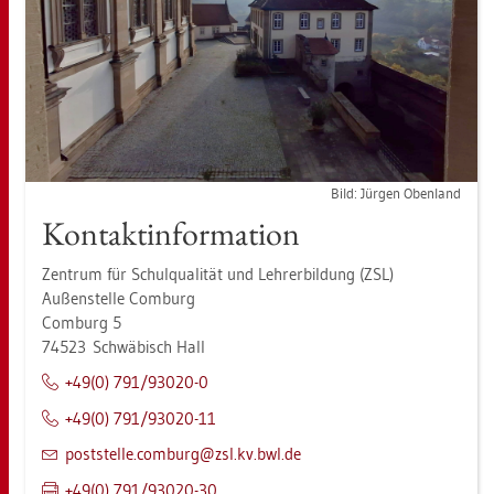
Bild: Jür­gen Oben­land
Kon­tak­t­in­for­ma­ti­on
Zen­trum für Schul­qua­li­tät und Leh­rer­bil­dung (ZSL)
Au­ßen­stel­le Com­burg
Com­burg 5
74523 Schwä­bisch Hall
+49(0) 791/93020-0
+49(0) 791/93020-11
post­stel­le.​comburg@​zsl.​kv.​bwl.​de
+49(0) 791/93020-30