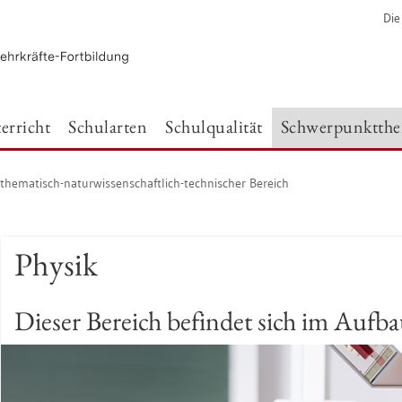
Die
er­richt
Schul­ar­ten
Schul­qua­li­tät
Schwer­punkt­th
the­ma­tisch-na­tur­wis­sen­schaft­lich-tech­ni­scher Be­reich
Phy­sik
Die­ser Be­reich be­fin­det sich im Auf­b