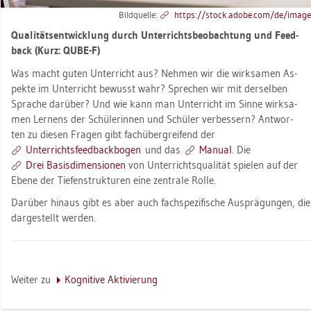
Bild­quel­le:
https://​stock.​adobe.​com/​de/​imag
Qua­li­täts­ent­wick­lung durch Un­ter­richts­be­ob­ach­tung und Feed­
back (Kurz: QUBE-F)
Was macht guten Un­ter­richt aus? Neh­men wir die wirk­sa­men As­
pek­te im Un­ter­richt be­wusst wahr? Spre­chen wir mit der­sel­ben
Spra­che dar­über? Und wie kann man Un­ter­richt im Sinne wirk­sa­
men Ler­nens der Schü­le­rin­nen und Schü­ler ver­bes­sern? Ant­wor­
ten zu die­sen Fra­gen gibt fach­über­grei­fend der
Un­ter­richts­feed­back­bo­gen
und das
Ma­nu­al
. Die
Drei Ba­sis­di­men­sio­nen
von Un­ter­richts­qua­li­tät spie­len auf der
Ebene der Tie­fen­struk­tu­ren eine zen­tra­le Rolle.
Dar­über hin­aus gibt es aber auch fach­spe­zi­fi­sche Aus­prä­gun­gen, d
dar­ge­stellt wer­den.
Wei­ter zu
Ko­gni­ti­ve Ak­ti­vie­rung