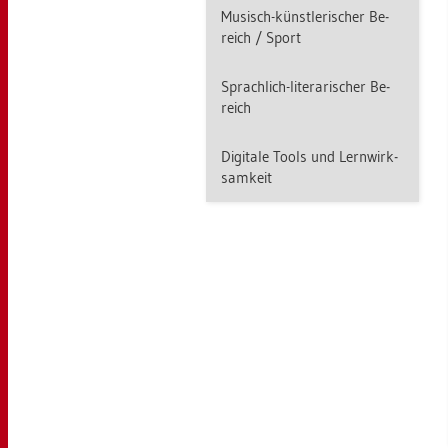
Mu­sisch-künst­le­ri­scher Be­
reich / Sport
Sprach­lich-li­te­ra­ri­scher Be­
reich
Di­gi­ta­le Tools und Lern­wirk­
sam­keit