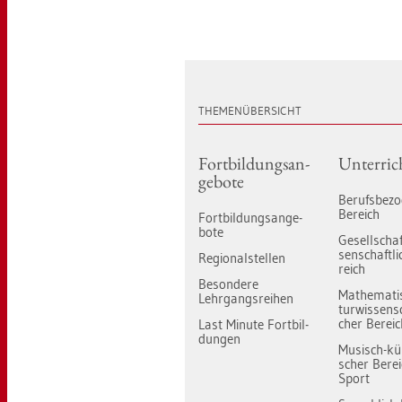
THE­MEN­ÜBER­SICHT
Fort­bil­dungs­an­
Un­ter­ric
ge­bo­te
Be­rufs­be­zo
Be­reich
Fort­bil­dungs­an­ge­
bo­te
Ge­sell­schaf
sen­schaft­li
Re­gio­nal­stel­len
reich
Be­son­de­re
Ma­the­ma­t
Lehr­gangs­rei­hen
tur­wis­sen­sc
cher Be­rei
Last Mi­nu­te Fort­bil­
dun­gen
Mu­sisch-küns
scher Be­re
Sport