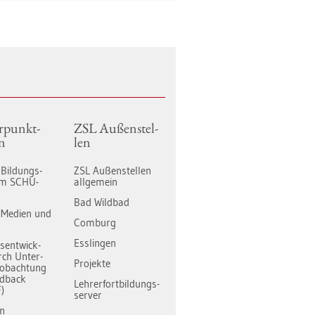
­punkt­
ZSL Au­ßen­stel­
n
len
e Bil­dungs­
ZSL Au­ßen­stel­len
orm SCHU­
all­ge­mein
Bad Wild­bad
le Me­di­en und
Com­burg
Ess­lin­gen
ts­ent­wick­
ch Un­ter­
Pro­jek­te
­ob­ach­tung
d­back
Leh­rer­fort­bil­dungs-
)
ser­ver
on