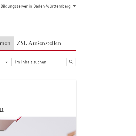
 Bil­dungs­ser­ver in Baden-Würt­tem­berg
e­men
ZSL Au­ßen­stel­len
au