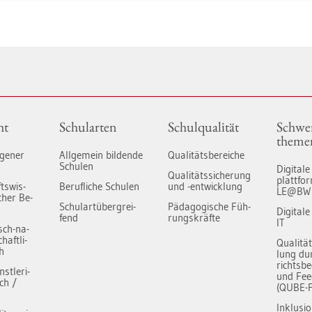
ht
Schul­ar­ten
Schul­qua­li­tät
Schwer
the­me
­ge­ner
All­ge­mein bil­den­de
Qua­li­täts­be­rei­che
Schu­len
Di­gi­ta­l
Qua­li­täts­si­che­rung
platt­f
ts­wis­
Be­ruf­li­che Schu­len
und -ent­wick­lung
LE@BW
­cher Be­
Schul­art­über­grei­
Päd­ago­gi­sche Füh­
Di­gi­ta­
fend
rungs­kräf­te
IT
isch-na­
haft­li­
Qua­li­tä
ch
lung dur
richts­be
t­le­ri­
und Fee
ich /
(QUBE-F
In­klu­si­