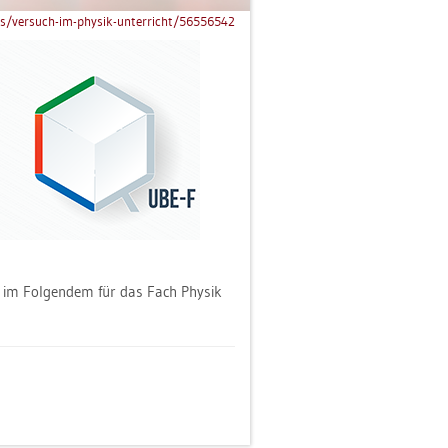
es/​versuch-​im-​physik-​unterricht/​56556542
ie im Fol­gen­dem für das Fach Phy­sik