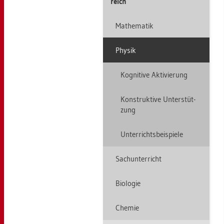
reich
Ma­the­ma­tik
Phy­sik
Ko­gni­ti­ve Ak­ti­vie­rung
Kon­struk­ti­ve Un­ter­stüt­
zung
Un­ter­richts­bei­spie­le
Sach­un­ter­richt
Bio­lo­gie
Che­mie