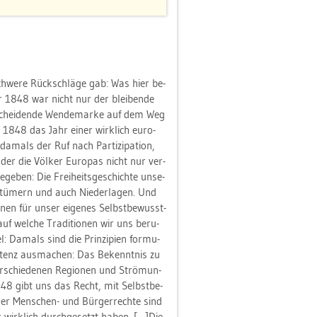
hwe­re Rück­schlä­ge gab: Was hier be­
 1848 war nicht nur der blei­ben­de
­schei­den­de Wen­de­mar­ke auf dem Weg
 1848 das Jahr einer wirk­lich eu­ro­
a­mals der Ruf nach Par­ti­zi­pa­ti­on,
er die Völ­ker Eu­ro­pas nicht nur ver­
e­ben: Die Frei­heits­ge­schich­te un­se­
rr­tü­mern und auch Nie­der­la­gen. Und
­nen für unser ei­ge­nes Selbst­be­wusst­
uf wel­che Tra­di­tio­nen wir uns be­ru­
 Da­mals sind die Prin­zi­pi­en for­mu­
s­tenz aus­ma­chen: Das Be­kennt­nis zu
r­schie­de­nen Re­gio­nen und Strö­mun­
1848 gibt uns das Recht, mit Selbst­be­
 der Men­schen- und Bür­ger­rech­te sind
r wirk­lich durch­ge­setzt haben. […]Die