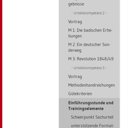
geb­nis­se
Ur­teils­kom­pe­tenz 2
Vor­trag
M 1: Die ba­di­schen Er­he­
bun­gen
M 2: Ein deut­scher Son­
der­weg
M 3: Re­vo­lu­ti­on 1848/49
Ur­teils­kom­pe­tenz 3
Vor­trag
Me­tho­den­hand­rei­chun­gen
Gü­te­kri­te­ri­en
Ein­füh­rungs­stun­de und
Trai­nings­ele­men­te
Schwer­punkt Sa­chur­teil
un­ter­stüt­zen­de For­mat­