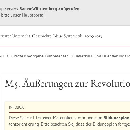
ngs­ser­vers Baden-Würt­tem­berg auf­ge­ru­fen.
ie bitte unser
Haupt­por­tal
.
­tier­ter Un­ter­richt: Ge­schich­te, Neue Sys­te­ma­tik: 2009-2013
9-2013
Pro­zess­be­zo­ge­ne Kom­pe­ten­zen
Re­fle­xi­ons- und Ori­en­tie­rungs­
M5. Äu­ße­run­gen zur Re­vo­lu­ti
IN­FO­BOX
Diese Seite ist Teil einer Ma­te­ria­li­en­samm­lung zum
Bil­dungs­pla
tenz­ori­en­tie­rung. Bitte be­ach­ten Sie, dass der Bil­dungs­plan fort­g