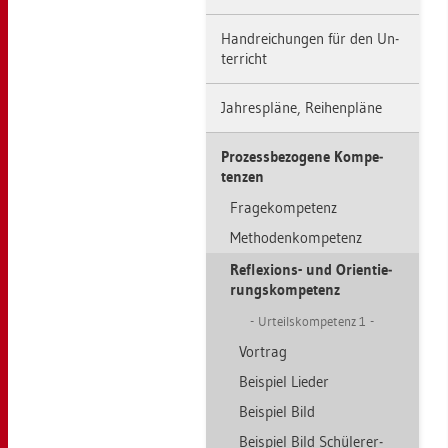
Hand­rei­chun­gen für den Un­
ter­richt
Jah­res­plä­ne, Rei­hen­plä­ne
Pro­zess­be­zo­ge­ne Kom­pe­
ten­zen
Fra­ge­kom­pe­tenz
Me­tho­den­kom­pe­tenz
Re­fle­xi­ons- und Ori­en­tie­
rungs­kom­pe­tenz
Ur­teils­kom­pe­tenz 1
Vor­trag
Bei­spiel Lie­der
Bei­spiel Bild
Bei­spiel Bild Schü­le­r­er­