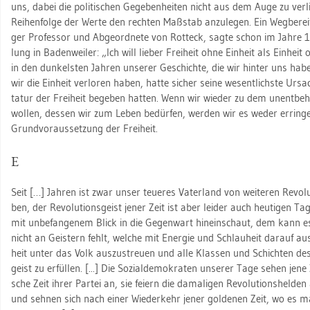
uns, dabei die po­li­ti­schen Ge­ge­ben­hei­ten nicht aus dem Auge zu ver­
Rei­hen­fol­ge der Werte den rech­ten Maß­stab an­zu­le­gen. Ein Weg­be­re
ger Pro­fes­sor und Ab­ge­ord­ne­te von Rotteck, sagte schon im Jahre 1
lung in Ba­den­wei­ler: „Ich will lie­ber Frei­heit ohne Ein­heit als Ein­heit
in den dun­kels­ten Jah­ren un­se­rer Ge­schich­te, die wir hin­ter uns ha
wir die Ein­heit ver­lo­ren haben, hatte si­cher seine we­sent­lichs­te Ur­
ta­tur der Frei­heit be­ge­ben hat­ten. Wenn wir wie­der zu dem un­ent­b
wol­len, des­sen wir zum Leben be­dür­fen, wer­den wir es weder er­rin­
Grund­vor­aus­set­zung der Frei­heit.
E
Seit […] Jah­ren ist zwar unser teu­e­res Va­ter­land von wei­te­ren Re­vo­lu
ben, der Re­vo­lu­ti­ons­geist jener Zeit ist aber lei­der auch heu­ti­gen
mit un­be­fan­ge­nem Blick in die Ge­gen­wart hin­ein­schaut, dem kann e
nicht an Geis­tern fehlt, wel­che mit En­er­gie und Schlau­heit dar­auf au
heit unter das Volk aus­zu­streu­en und alle Klas­sen und Schich­ten des­
geist zu er­fül­len. [...] Die So­zi­al­de­mo­kra­ten un­se­rer Tage sehen jene
sche Zeit ihrer Par­tei an, sie fei­ern die da­ma­li­gen Re­vo­lu­ti­ons­hel­
und seh­nen sich nach einer Wie­der­kehr jener gol­de­nen Zeit, wo es