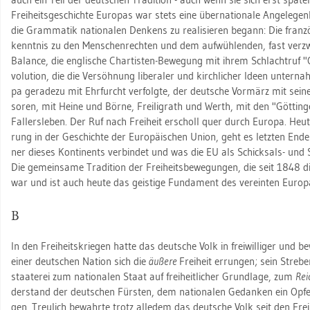
Frei­heits­ge­schich­te Eu­ro­pas war stets eine über­na­tio­na­le An­ge­le­
die Gram­ma­tik na­tio­na­len Den­kens zu rea­li­sie­ren be­gann: Die fran­zö
kennt­nis zu den Men­schen­rech­ten und dem auf­wüh­len­den, fast ver­zwe
Ba­lan­ce, die eng­li­sche Char­tis­ten-Be­we­gung mit ihrem Schlacht­ruf 
vo­lu­ti­on, die die Ver­söh­nung li­be­ra­ler und kirch­li­cher Ideen un­ter­
pa ge­ra­de­zu mit Ehr­furcht ver­folg­te, der deut­sche Vor­märz mit sei­ne
so­ren, mit Heine und Börne, Frei­li­grath und Werth, mit den "Göt­tin
Fal­lers­le­ben. Der Ruf nach Frei­heit er­scholl quer durch Eu­ro­pa. Heu
rung in der Ge­schich­te der Eu­ro­päi­schen Union, geht es letz­ten E
ner die­ses Kon­ti­nents ver­bin­det und was die EU als Schick­sals- und So­l
Die ge­mein­sa­me Tra­di­ti­on der Frei­heits­be­we­gun­gen, die seit 1848 d
war und ist auch heute das geis­ti­ge Fun­da­ment des ver­ein­ten Eu­ro­p
B
In den Frei­heits­krie­gen hatte das deut­sche Volk in frei­wil­li­ger und 
einer deut­schen Na­ti­on sich die
äu­ße­re
Frei­heit er­run­gen; sein Stre­
staa­te­rei zum na­tio­na­len Staat auf frei­heit­li­cher Grund­la­ge, zum
Rei
der­stand der deut­schen Fürs­ten, dem na­tio­na­len Ge­dan­ken ein Opfer 
gen. Treu­lich be­wahr­te trotz al­le­dem das deut­sche Volk seit den Frei