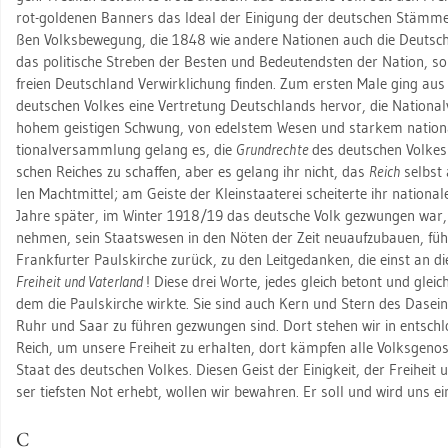
rot-gol­de­nen Ban­ners das Ideal der Ei­ni­gung der deut­schen Stäm­me u
ßen Volks­be­we­gung, die 1848 wie an­de­re Na­tio­nen auch die Deut­schen 
das po­li­ti­sche Stre­ben der Bes­ten und Be­deu­tends­ten der Na­ti­on, so
frei­en Deutsch­land Ver­wirk­li­chung fin­den. Zum ers­ten Male ging aus
deut­schen Vol­kes eine Ver­tre­tung Deutsch­lands her­vor, die Na­tio­na
hohem geis­ti­gen Schwung, von edels­tem Wesen und star­kem na­tio­na­l
tio­nal­ver­samm­lung ge­lang es, die
Grund­rech­te
des deut­schen Vol­ke
schen Rei­ches zu schaf­fen, aber es ge­lang ihr nicht, das
Reich
selbst a
len Macht­mit­tel; am Geis­te der Klein­staa­te­rei schei­ter­te ihr na­tio­na­
Jahre spä­ter, im Win­ter 1918/19 das deut­sche Volk ge­zwun­gen war, 
neh­men, sein Staats­we­sen in den Nöten der Zeit neu­auf­zu­bau­en, füh
Frank­fur­ter Pauls­kir­che zu­rück, zu den Leit­ge­dan­ken, die einst an die­
Frei­heit und Va­ter­land
! Diese drei Worte, jedes gleich be­tont und gleich
dem die Pauls­kir­che wirk­te. Sie sind auch Kern und Stern des Da­sei
Ruhr und Saar zu füh­ren ge­zwun­gen sind. Dort ste­hen wir in ent­schlo
Reich, um un­se­re Frei­heit zu er­hal­ten, dort kämp­fen alle Volks­ge­no
Staat des deut­schen Vol­kes. Die­sen Geist der Ei­nig­keit, der Frei­heit
ser tiefs­ten Not er­hebt, wol­len wir be­wah­ren. Er soll und wird uns e
C