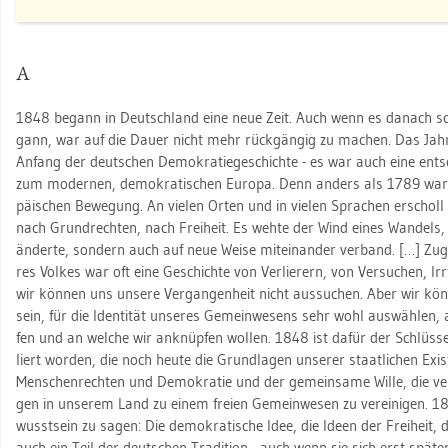
A
1848 be­gann in Deutsch­land eine neue Zeit. Auch wenn es da­nach sc
gann, war auf die Dauer nicht mehr rück­gän­gig zu ma­chen. Das Jahr
An­fang der deut­schen De­mo­kra­tie­ge­schich­te - es war auch eine ent
zum mo­der­nen, de­mo­kra­ti­schen Eu­ro­pa. Denn an­ders als 1789 war
päi­schen Be­we­gung. An vie­len Orten und in vie­len Spra­chen er­scholl d
nach Grund­rech­ten, nach Frei­heit. Es wehte der Wind eines Wan­dels, d
än­der­te, son­dern auch auf neue Weise mit­ein­an­der ver­band. […] Zu­ge­g
res Vol­kes war oft eine Ge­schich­te von Ver­lie­rern, von Ver­su­chen, I
wir kön­nen uns un­se­re Ver­gan­gen­heit nicht aus­su­chen. Aber wir kön
sein, für die Iden­ti­tät un­se­res Ge­mein­we­sens sehr wohl aus­wäh­len, a
fen und an wel­che wir an­knüp­fen wol­len. 1848 ist dafür der Schlüs­sel:
liert wor­den, die noch heute die Grund­la­gen un­se­rer staat­li­chen Exi
Men­schen­rech­ten und De­mo­kra­tie und der ge­mein­sa­me Wille, die ve
gen in un­se­rem Land zu einem frei­en Ge­mein­we­sen zu ver­ei­ni­gen. 
wusst­sein zu sagen: Die de­mo­kra­ti­sche Idee, die Ideen der Frei­heit,
auch ein Teil der deut­schen Tra­di­ti­on - auch wenn sie sich erst spä­te