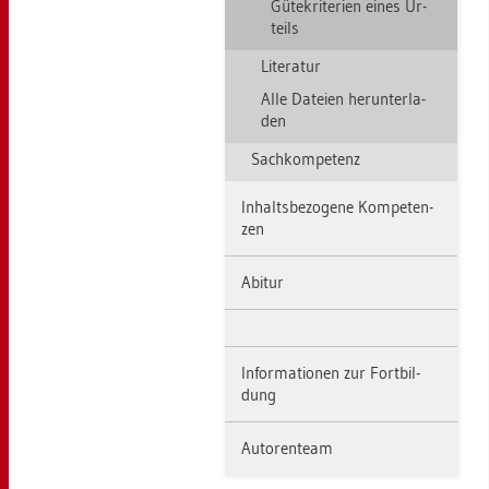
Gü­te­kri­te­ri­en eines Ur­
teils
Li­te­ra­tur
Alle Da­tei­en her­un­ter­la­
den
Sach­kom­pe­tenz
In­halts­be­zo­ge­ne Kom­pe­ten­
zen
Ab­itur
In­for­ma­tio­nen zur Fort­bil­
dung
Au­to­ren­team