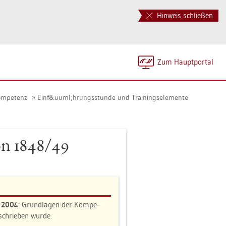
Hinweis schließen
Zum Haupt­por­tal
kom­pe­tenz
Einf&uuml;hrungs­stun­de und Trai­nings­ele­men­te
­on 1848/49
n 2004
: Grund­la­gen der Kom­pe­
e­schrie­ben wurde.