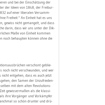
lie­ren und bei der Ein­schät­zung der
i­ter der Ideen von 1848, der Frei­bur­
832 auf einer li­be­ra­len Ver­samm­
 ohne Frei­heit.“ An Ein­heit hat es uns
ben, ge­wiss nicht ge­man­gelt, und dass
sa­che darin, dass wir uns unter der Dik­
ehr­li­chen Maße von Ein­heit kom­men
gen noch be­haup­ten kön­nen ohne die
­ti­ons­aus­brü­chen ver­schont ge­blie­
 Tags noch nicht ver­schwun­den, und wer
s nicht ent­ge­hen, dass es auch jetzt
s­ge­hen, den Samen der Un­zu­frie­den­
sel­ben mit dem alten Re­vo­lu­ti­ons­
 Zeit ge­wis­ser­ma­ßen als die klas­si­
den als ihre Vor­gän­ger und Vor­kämp­fer
 manch­mal so schön drun­ter und drü­