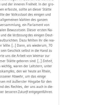
nd der in­ne­ren Frei­heit. In der gro­
er­fass­te, soll­te an die­ser Stät­te
ll­te der Volks­staat des ei­ni­gen und
 all­ge­mei­nen Wah­len des gan­zen
l­ver­samm­lung, ein Par­la­ment von
en Be­wusst­sein. Die­ser ers­ten Na­
s und die
Ver­fas­sung
des ei­ni­gen Deut­
uf­zu­rich­ten. Dazu fehl­ten ihr die rea­
ler Wille. [...] Dann, als wie­der­um, 70
sein Ge­schick selbst in die Hand zu
r­te uns die Ar­beit von Wei­mar zur
ser Stät­te ge­bo­ren sind. [...]
Ein­heit,
 wich­tig, waren der Leit­stern, unter
ns­kamp­fes, den wir heute an Rhein,
s­se­ner Ab­wehr, um das ei­ni­ge
s­sen mit äu­ßers­ter Hin­ga­be für den
 und des Rech­tes, der uns auch in die­
iner
bes­se­ren Zu­kunft
ent­ge­gen­füh­ren.