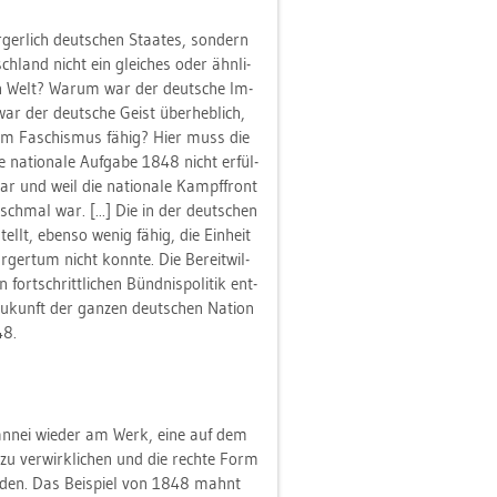
­ger­lich deut­schen Staa­tes, son­dern
sch­land nicht ein glei­ches oder ähn­li­
­chen Welt? Warum war der deut­sche Im­
war der deut­sche Geist über­heb­lich,
 zum Fa­schis­mus fähig? Hier muss die
na­tio­na­le Auf­ga­be 1848 nicht er­fül­
war und weil die na­tio­na­le Kampf­front
schmal war. [...] Die in der deut­schen
­stellt, eben­so wenig fähig, die Ein­heit
­ger­tum nicht konn­te. Die Be­reit­wil­
 fort­schritt­li­chen Bünd­nis­po­li­tik ent­
Zu­kunft der gan­zen deut­schen Na­ti­on
48.
y­ran­nei wie­der am Werk, eine auf dem
 zu ver­wirk­li­chen und die rech­te Form
in­den. Das Bei­spiel von 1848 mahnt