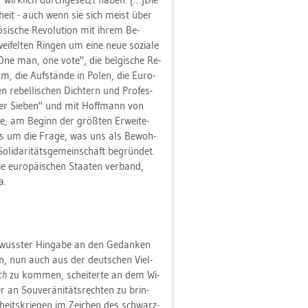
gen­heit - auch wenn sie sich meist über
­si­sche Re­vo­lu­ti­on mit ihrem Be­
i­fel­ten Rin­gen um eine neue so­zia­le
"One man, one vote", die bel­gi­sche Re­
nahm, die Auf­stän­de in Polen, die Eu­ro­
n re­bel­li­schen Dich­tern und Pro­fes­
­ger Sie­ben" und mit Hoff­mann von
te, am Be­ginn der größ­ten Er­wei­te­
ndes um die Frage, was uns als Be­woh­
i­da­ri­täts­ge­mein­schaft be­grün­det.
ie eu­ro­päi­schen Staa­ten ver­band,
a.
be­wuss­ter Hin­ga­be an den Ge­dan­ken
ben, nun auch aus der deut­schen Viel­
ch
zu kom­men, schei­ter­te an dem Wi­
an Sou­ve­rä­ni­täts­rech­ten zu brin­
­heits­krie­gen im Zei­chen des schwarz-