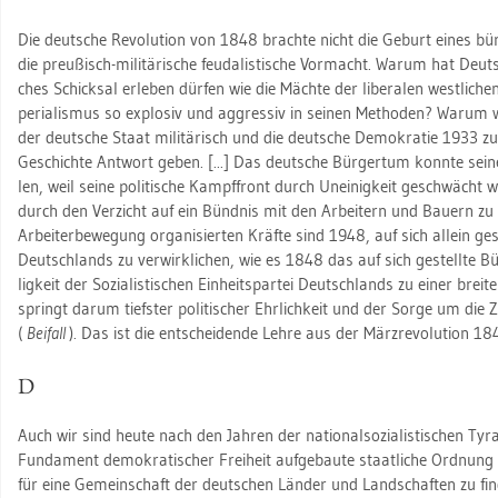
Die deut­sche Re­vo­lu­ti­on von 1848 brach­te nicht die Ge­burt eines bür
die preu­ßisch-mi­li­tä­ri­sche feu­da­lis­ti­sche Vor­macht. Warum hat Deut
ches Schick­sal er­le­ben dür­fen wie die Mäch­te der li­be­ra­len west­li
pe­ria­lis­mus so ex­plo­siv und ag­gres­siv in sei­nen Me­tho­den? Warum 
der deut­sche Staat mi­li­tä­risch und die deut­sche De­mo­kra­tie 1933
Ge­schich­te Ant­wort geben. [...] Das deut­sche Bür­ger­tum konn­te seine 
len, weil seine po­li­ti­sche Kampf­front durch Un­ei­nig­keit ge­schwächt 
durch den Ver­zicht auf ein Bünd­nis mit den Ar­bei­tern und Bau­ern zu 
Ar­bei­ter­be­we­gung or­ga­ni­sier­ten Kräf­te sind 1948, auf sich al­lein ge
Deutsch­lands zu ver­wirk­li­chen, wie es 1848 das auf sich ge­stell­te Bür
lig­keit der So­zia­lis­ti­schen Ein­heits­par­tei Deutsch­lands zu einer brei­ten
springt darum tiefs­ter po­li­ti­scher Ehr­lich­keit und der Sorge um die 
(
Bei­fall
). Das ist die ent­schei­den­de Lehre aus der März­re­vo­lu­ti­on 18
D
Auch wir sind heute nach den Jah­ren der na­tio­nal­so­zia­lis­ti­schen T
Fun­da­ment de­mo­kra­ti­scher Frei­heit auf­ge­bau­te staat­li­che Ord­nung
für eine Ge­mein­schaft der deut­schen Län­der und Land­schaf­ten zu f