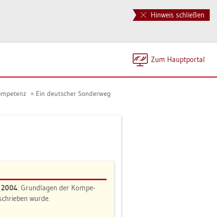
Hinweis schließen
Zum Haupt­por­tal
kom­pe­tenz
Ein deut­scher Son­der­weg
n 2004
: Grund­la­gen der Kom­pe­
e­schrie­ben wurde.