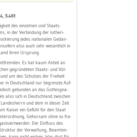
4, S.46f.
ig­keit des ein­zel­nen und Staats­
ms, in der Ver­bin­dung der lu­the­ri­
o­ckie­rung jedes na­tio­na­len Ge­dan­
in­so­fern also auch sehr we­sent­lich in
 Land ihren Ur­sprung.
nt­frem­den. Es hat kaum An­teil an
­schen ge­grün­de­ten Staats- und Völ­
t und um des Schut­zes der Frei­heit
ber in Deutsch­land nur be­grenz­te Auf­
je­doch ge­bun­den an das Got­tes­gna­
Wo also sich in Deutsch­land zwi­schen
m Lan­des­herrn und dem in die­ser Zeit
zum Kai­ser ein Ge­fühl für den Staat
 Un­ter­ord­nung, Ge­hor­sam ohne zu fra­
a­ni­siert­wer­den. Der Ein­fluss des
 Struk­tur der Ver­wal­tung, Be­am­ten­
­gen, kann nicht wir­ken. Was dort für