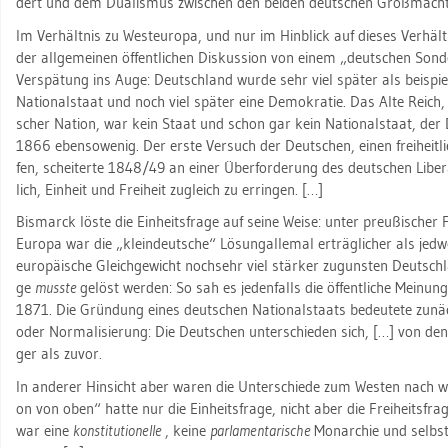
dert und dem Dua­lis­mus zwi­schen den bei­den deut­schen Groß­mäch­te
Im Ver­hält­nis zu West­eu­ro­pa, und nur im Hin­blick auf die­ses Ver­hält­n
der all­ge­mei­nen öf­fent­li­chen Dis­kus­si­on von einem „deut­schen Son­d
Ver­spä­tung ins Auge: Deutsch­land wurde sehr viel spä­ter als bei­spie
Na­tio­nal­staat und noch viel spä­ter eine De­mo­kra­tie. Das Alte Reich,
scher Na­ti­on, war kein Staat und schon gar kein Na­tio­nal­staat, de
1866 eben­so­we­nig. Der erste Ver­such der Deut­schen, einen frei­heit­lic
fen, schei­ter­te 1848/49 an einer Über­for­de­rung des deut­schen Li­be­r
lich, Ein­heit und Frei­heit zu­gleich zu er­rin­gen. […]
Bis­marck löste die Ein­heits­fra­ge auf seine Weise: unter preu­ßi­scher
Eu­ro­pa war die „klein­deut­sche“ Lö­sun­gal­le­mal er­träg­li­cher als je
eu­ro­päi­sche Gleich­ge­wicht noch­sehr viel stär­ker zu­guns­ten Deutsch­l
ge
muss­te
ge­löst wer­den: So sah es je­den­falls die öf­fent­li­che Mei­n
1871. Die Grün­dung eines deut­schen Na­tio­nal­staats be­deu­te­te zu­nä
oder Nor­ma­li­sie­rung: Die Deut­schen un­ter­schie­den sich, […] von den N
ger als zuvor.
In an­de­rer Hin­sicht aber waren die Un­ter­schie­de zum Wes­ten nach wi
on von oben“ hatte nur die Ein­heits­fra­ge, nicht aber die Frei­heits­fra­
war eine
kon­sti­tu­tio­nel­le
, keine
par­la­men­ta­ri­sche
Mon­ar­chie und selbst 