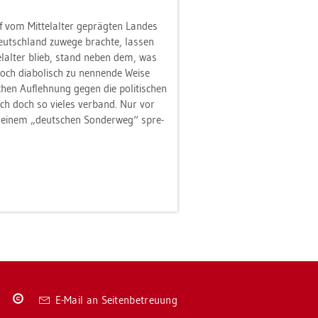
om Mit­tel­al­ter ge­präg­ten Lan­des
Deutsch­land zu­we­ge brach­te, las­sen
­tel­al­ter blieb, stand neben dem, was
ch dia­bo­lisch zu nen­nen­de Weise
hen Auf­leh­nung gegen die po­li­ti­schen
ich doch so vie­les ver­band. Nur vor
n einem „deut­schen Son­der­weg“ spre­
Co­
E-Mail an Sei­ten­be­treu­ung
py­