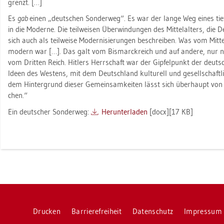
grenzt. […]
Es
gab
einen „deut­schen Son­der­weg“. Es war der lange Weg eines tief v
in die Mo­der­ne. Die teil­wei­sen Über­win­dun­gen des Mit­tel­al­ters, die 
sich auch als teil­wei­se Mo­der­ni­sie­run­gen be­schrei­ben. Was vom Mit
mo­dern war […]. Das galt vom Bis­marck­reich und auf an­de­re, nur no
vom Drit­ten Reich. Hit­lers Herr­schaft war der Gip­fel­punkt der deut­sc
Ideen des Wes­tens, mit dem Deutsch­land kul­tu­rell und ge­sell­schaft­l
dem Hin­ter­grund die­ser Ge­mein­sam­kei­ten lässt sich über­haupt vo
chen.“
Ein deut­scher Son­der­weg:
Her­un­ter­la­den
[docx][17 KB]
Dru­cken
Bar­rie­re­frei­heit
Da­ten­schutz
Im­pres­sum