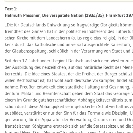
Text 1:
Hel­muth Pless­ner, Die ver­spä­te­te Na­ti­on (1934/35), Frank­furt 197
„Die für Deutsch­lands Ent­wick­lung so frag­wür­di­ge Ob­rig­keits­fröm­m
fremd­heit des Gan­zen hat in der po­li­ti­schen In­dif­fe­renz des Lu­ther­tu
schen Kir­che mit dem Lan­des­herrn (cuius regio eius re­li­gio), in der Bl
kens durch das ka­tho­li­sche und uni­ver­sal aus­ge­rich­te­te Kai­ser­tum, 
der Glau­bens­spal­tung, schließ­lich in der Ver­ar­mung von Stadt und
Seit dem 17. Jahr­hun­dert be­ginnt Deutsch­land sich dem Wes­ten zu e
der Aus­bil­dung des neu­zeit­li­chen, auf das na­tür­li­che Recht des Men
ker­rechts. Die Idee eines Staa­tes, der die Frei­heit der Bür­ger schütz
wil­len Rechts­staat ist, hat wohl auch deut­sche Vor­kämp­fer, fin­det a
nah­me. Preu­ßen ent­wi­ckelt eine staat­li­che Hal­tung und Ge­sin­nung, 
den­tum. Mi­li­tär und Be­am­ten­schaft geben dem Staat das Ge­prä­ge. 
einem im Grun­de guts­herr­schaft­li­chen Ab­hän­gig­keits­ver­hält­nis zu
schon durch diese Ab­hän­gig­keit sehr ge­lo­cker­ten Schutz­ver­hält­nis 
aus­bil­det, ver­stärkt er nur den Sinn für das For­ma­le wie Dis­zi­plin,
gen warum, für die Ap­pa­ra­tur der Ver­wal­tung, Or­ga­ni­sie­ren und Or­g
fran­zö­si­schen Kö­nig­tums er­streckt sich auf die Staats­spit­ze und die
tum und Heer. Das „Mo­der­ne“ Frank­reichs, seine Na­tio­na­l­idee da­ge