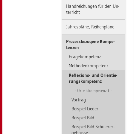
Hand­rei­chun­gen für den Un­
ter­richt
Jah­res­plä­ne, Rei­hen­plä­ne
Pro­zess­be­zo­ge­ne Kom­pe­
ten­zen
Fra­ge­kom­pe­tenz
Me­tho­den­kom­pe­tenz
Re­fle­xi­ons- und Ori­en­tie­
rungs­kom­pe­tenz
Ur­teils­kom­pe­tenz 1
Vor­trag
Bei­spiel Lie­der
Bei­spiel Bild
Bei­spiel Bild Schü­le­r­er­
geb­nis­se