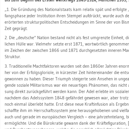
„1. Die Grün­dung des Na­tio­nal­staats kam re­la­tiv spät und er­folg­te 
fangs­pha­se jeder In­sti­tu­ti­on ihren Stem­pel auf­drückt, wurde auch 
er­ör­ter­ten struk­tur­po­li­ti­schen Ent­schei­dun­gen im Sinne der von Bis­
Zeit ge­prägt.
2. Die „deut­sche“ Na­ti­on be­stand nicht als fest um­grenz­te Ein­heit,
li­chen Hülle war. Viel­mehr setz­te erst 1871, wort­wört­lich ge­nom­men
im Zei­chen der zwi­schen 1866 und 1871 durch­ge­setz­ten in­ne­ren Macht
Struk­tur.
3. Tra­di­tio­nel­le Macht­fak­to­ren wur­den seit den 1860er Jah­ren enorm a
her von der Er­folgs­glo­rio­le, in kür­zes­ter Zeit hin­ter­ein­an­der die ent
ge­won­nen zu haben. Die­ser Tri­umph stei­ger­te sein An­se­hen in un­ge­
gen­de so­zia­le Mi­li­ta­ris­mus war ein neu­ar­ti­ges Phä­no­men, das nicht au
sung di­rekt zu­rück­ge­führt wer­den kann. Der Adel er­leb­te im so­zia­
nach­dem das Adels­sys­tem 1848 ge­fähr­det ge­we­sen war, aber trotz d
noch ein­mal über­lebt hatte. Erst diese neue Kraf­t­in­fu­si­on als Er­geb­
schaff­te ihm im Herr­schafts­sys­tem jene her­aus­ge­ho­be­nen und viel­fach
auch und ge­ra­de im eu­ro­päi­schen Ver­gleich – eine jahr­zehn­te­lang, bis 
er­mög­lich­te. Und die Bü­ro­kra­tie ge­wann dank der Kräf­te­fi­gu­ra­ti­on