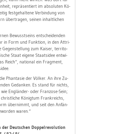
­heit, re­prä­sen­tiert im ab­so­lu­ten Kö­
tig fest­ge­hal­te­ne Ver­bin­dung von
rn über­tra­gen, sei­nen in­halt­li­chen
­nen Be­wusst­seins ent­schei­den­den
ur in Form und Funk­ti­on, in den At­tri­
e Ge­gen­stel­lung zum Kai­ser, ter­ri­to­
­sche Staat ei­ge­ne Staats­idee ent­wi­
das Reich“, na­tio­nal ein Frag­ment,
idee.
ie Phan­ta­sie der Völ­ker. An ihre Zu­
en­den Ge­dan­ken. Es stand für nichts,
wie Eng­län­der- oder Fran­zo­se-Sein;
christ­li­che Kö­nig­tum Frank­reichs,
r Form über­nimmt, und seit den An­fän­
 ge­wor­den waren.“
der Deut­schen Dop­pel­re­vo­lu­ti­on
 S. 482-484