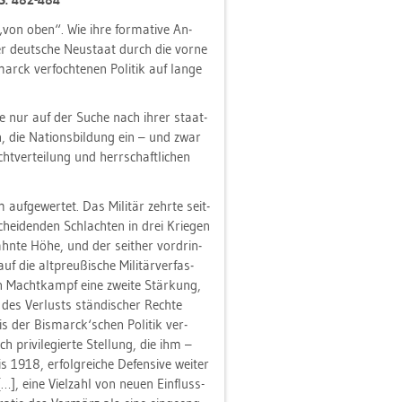
„von oben“. Wie ihre for­ma­ti­ve An­
der deut­sche Neu­staat durch die vorne
marck ver­foch­te­nen Po­li­tik auf lange
 die nur auf der Suche nach ihrer staat­
, die Na­ti­ons­bil­dung ein – und zwar
­ver­tei­lung und herr­schaft­li­chen
uf­ge­wer­tet. Das Mi­li­tär zehr­te seit­
­schei­den­den Schlach­ten in drei Krie­gen
ahn­te Höhe, und der seit­her vor­drin­
f die alt­preu­ßi­sche Mi­li­tär­ver­fas­
len Macht­kampf eine zwei­te Stär­kung,
es Ver­lusts stän­di­scher Rech­te
nis der Bis­marck‘schen Po­li­tik ver­
 pri­vi­le­gier­te Stel­lung, die ihm –
1918, er­folg­rei­che De­fen­si­ve wei­ter
, […], eine Viel­zahl von neuen Ein­fluss-