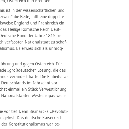
n, Ös­ter­reich und Preu­ßen.
is ist in der wis­sen­schaft­li­chen und
er­weg“ die Rede, fällt eine dop­pel­te
ls­wei­se Eng­land und Frank­reich ein
 das Hei­li­ge Rö­mi­sche Reich Deut­
r Deut­sche Bund der Jahre 1815 bis
h ver­fass­ten Na­tio­nal­staat zu schaf­
a­lis­mus. Es er­wies sich als un­mög­
 Füh­rung und gegen Ös­ter­reich. Für
d­we­de „groß­deut­sche“ Lö­sung, die das
ands ver­än­dert hätte. Die Ein­heits­fra­
ung Deutsch­lands im Jahr­zehnt vor
chst ein­mal ein Stück Ver­west­li­chung
a­tio­nal­staa­ten West­eu­ro­pas we­ni­
e vor tief. Denn Bis­marcks „Re­vo­lu­ti­
ge ge­löst. Das deut­sche Kai­ser­reich
der Kon­sti­tu­tio­na­lis­mus war be­