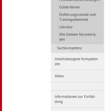
Gü­te­kri­te­ri­en
Ein­füh­rungs­stun­de und
Trai­nings­ele­men­te
Li­te­ra­tur
Alle Da­tei­en her­un­ter­la­
den
Sach­kom­pe­tenz
In­halts­be­zo­ge­ne Kom­pe­ten­
zen
Ab­itur
In­for­ma­tio­nen zur Fort­bil­
dung