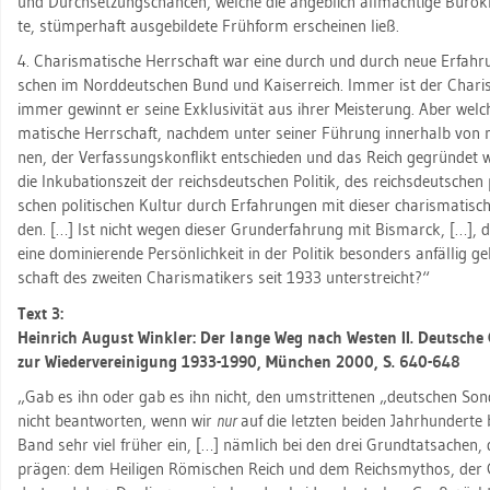
und Durch­set­zungs­chan­cen, wel­che die an­geb­lich all­mäch­ti­ge Bü­ro­k
te, stüm­per­haft aus­ge­bil­de­te Früh­form er­schei­nen ließ.
4. Cha­ris­ma­ti­sche Herr­schaft war eine durch und durch neue Er­fah­
schen im Nord­deut­schen Bund und Kai­ser­reich. Immer ist der Cha­ris­
immer ge­winnt er seine Ex­klu­si­vi­tät aus ihrer Meis­te­rung. Aber we
ma­ti­sche Herr­schaft, nach­dem unter sei­ner Füh­rung in­ner­halb von 
nen, der Ver­fas­sungs­kon­flikt ent­schie­den und das Reich ge­grün­det
die In­ku­ba­ti­ons­zeit der reichs­deut­schen Po­li­tik, des reichs­deut­schen
schen po­li­ti­schen Kul­tur durch Er­fah­run­gen mit die­ser cha­ris­ma­ti­s
den. […] Ist nicht wegen die­ser Grund­er­fah­rung mit Bis­marck, […], die d
eine do­mi­nie­ren­de Per­sön­lich­keit in der Po­li­tik be­son­ders an­fäl­lig g
schaft des zwei­ten Cha­ris­ma­ti­kers seit 1933 un­ter­streicht?“
Text 3:
Hein­rich Au­gust Wink­ler: Der lange Weg nach Wes­ten II. Deut­sche 
zur Wie­der­ver­ei­ni­gung 1933-1990, Mün­chen 2000, S. 640-648
„Gab es ihn oder gab es ihn nicht, den um­strit­te­nen „deut­schen Son
nicht be­ant­wor­ten, wenn wir
nur
auf die letz­ten bei­den Jahr­hun­der­te
Band sehr viel frü­her ein, […] näm­lich bei den drei Grund­tat­sa­chen, 
prä­gen: dem Hei­li­gen Rö­mi­schen Reich und dem Reichs­my­thos, der 