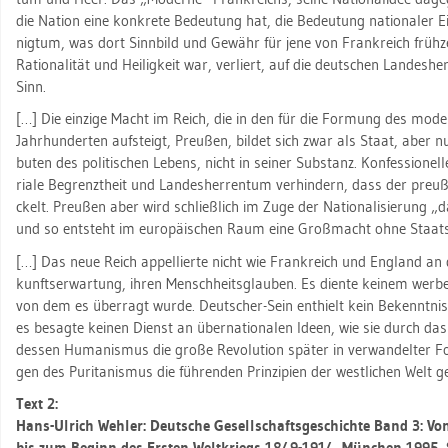
die Na­ti­on eine kon­kre­te Be­deu­tung hat, die Be­deu­tung na­tio­na­ler Ein
nig­tum, was dort Sinn­bild und Ge­währ für jene von Frank­reich früh­zei­
Ra­tio­na­li­tät und Hei­lig­keit war, ver­liert, auf die deut­schen Lan­des­her
Sinn.
[…] Die ein­zi­ge Macht im Reich, die in den für die For­mung des mo­der
Jahr­hun­der­ten auf­steigt, Preu­ßen, bil­det sich zwar als Staat, aber n
bu­ten des po­li­ti­schen Le­bens, nicht in sei­ner Sub­stanz. Kon­fes­sio­nel­l
ria­le Be­grenzt­heit und Lan­des­her­ren­tum ver­hin­dern, dass der preu­ßi
ckelt. Preu­ßen aber wird schließ­lich im Zuge der Na­tio­na­li­sie­rung „
und so ent­steht im eu­ro­päi­schen Raum eine Groß­macht ohne Staats­
[…] Das neue Reich ap­pel­lier­te nicht wie Frank­reich und Eng­land an d
kunfts­er­war­tung, ihren Mensch­heits­glau­ben. Es dien­te kei­nem wer­b
von dem es über­ragt wurde. Deut­scher-Sein ent­hielt kein Be­kennt­nis 
es be­sag­te kei­nen Dienst an über­na­tio­na­len Ideen, wie sie durch das 
des­sen Hu­ma­nis­mus die große Re­vo­lu­ti­on spä­ter in ver­wan­del­te
gen des Pu­ri­ta­nis­mus die füh­ren­den Prin­zi­pi­en der west­li­chen Welt
Text 2:
Hans-Ul­rich Weh­ler: Deut­sche Ge­sell­schafts­ge­schich­te Band 3: Von 
bis zum Be­ginn des Ers­ten Welt­kriegs 1849-1914, Mün­chen 1995,