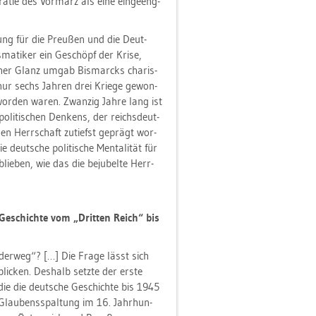
ra­tie des Vor­märz als eine ein­ge­eng­
rung für die Preu­ßen und die Deut­
ma­ti­ker ein Ge­schöpf der Krise,
l­cher Glanz umgab Bis­marcks cha­ris­
nur sechs Jah­ren drei Krie­ge ge­won­
 wor­den waren. Zwan­zig Jahre lang ist
 po­li­ti­schen Den­kens, der reichs­deut­
chen Herr­schaft zu­tiefst ge­prägt wor­
eut­sche po­li­ti­sche Men­ta­li­tät für
e­blie­ben, wie das die be­ju­bel­te Herr­
Ge­schich­te vom „Drit­ten Reich“ bis
­der­weg“? […] Die Frage lässt sich
 bli­cken. Des­halb setz­te der erste
die die deut­sche Ge­schich­te bis 1945
Glau­bens­spal­tung im 16. Jahr­hun­