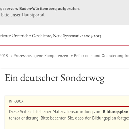
ngs­ser­vers Baden-Würt­tem­berg auf­ge­ru­fen.
ie bitte unser
Haupt­por­tal
.
­tier­ter Un­ter­richt: Ge­schich­te, Neue Sys­te­ma­tik: 2009-2013
9-2013
Pro­zess­be­zo­ge­ne Kom­pe­ten­zen
Re­fle­xi­ons- und Ori­en­tie­rungs­
Ein deut­scher Son­der­weg
IN­FO­BOX
Diese Seite ist Teil einer Ma­te­ria­li­en­samm­lung zum
Bil­dungs­pla
tenz­ori­en­tie­rung. Bitte be­ach­ten Sie, dass der Bil­dungs­plan fort­g