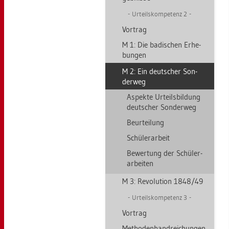
Ur­teils­kom­pe­tenz 2
Vor­trag
M 1: Die ba­di­schen Er­he­
bun­gen
M 2: Ein deut­scher Son­
der­weg
As­pek­te Ur­teils­bil­dung
deut­scher Son­der­weg
Be­ur­tei­lung
Schü­ler­ar­beit
Be­wer­tung der Schü­ler­
ar­bei­ten
M 3: Re­vo­lu­ti­on 1848/49
Ur­teils­kom­pe­tenz 3
Vor­trag
Me­tho­den­hand­rei­chun­gen