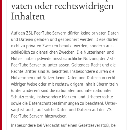
va­ten oder rechts­wid­ri­gen
In­hal­ten
Auf den ZSL-PeerTu­be-Ser­vern dür­fen keine pri­va­ten Daten
und Da­tei­en ge­la­den und ge­spei­chert wer­den. Diese dür­fen
nicht zu pri­va­ten Zwe­cken be­nutzt wer­den, son­dern aus­
schließ­lich zu dienst­li­chen Zwe­cken. Die Nut­ze­rin­nen und
Nut­zer haben jed­we­de miss­bräuch­li­che Nut­zung der ZSL-
PeerTu­be-Ser­ver zu un­ter­las­sen. Gel­ten­des Recht und die
Rech­te Drit­ter sind zu be­ach­ten. Ins­be­son­de­re dür­fen die
Nut­ze­rin­nen und Nut­zer keine Daten und Da­tei­en in rechts­
wid­ri­ger Weise oder mit rechts­wid­ri­gem In­halt über­mit­teln
(unter an­de­rem sind die na­tio­na­len und in­ter­na­tio­na­len
Schutz­rech­te, ins­be­son­de­re Mar­ken- und Ur­he­ber­rech­te
sowie die Da­ten­schutz­be­stim­mun­gen zu be­ach­ten). Un­ter­
sagt ist auch, auf sol­che Daten und Da­tei­en auf den ZSL-
PeerTu­be-Ser­vern hin­zu­wei­sen.
Ins­be­son­de­re bei Ver­dacht auf einen Ge­set­zes­ver­stoß, bei