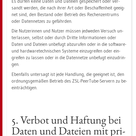
Es dür­fen keine Daten und Da­tei­en ge­spei­chert oder ver­
sandt wer­den, die nach ihrer Art oder Be­schaf­fen­heit ge­eig­
net sind, den Be­stand oder Be­trieb des Re­chen­zen­trums
oder Da­ten­net­zes zu ge­fähr­den.
Die Nut­ze­rin­nen und Nut­zer müs­sen jed­we­den Ver­such un­
ter­las­sen, selbst oder durch Drit­te In­for­ma­tio­nen oder
Daten und Da­tei­en un­be­fugt ab­zu­ru­fen oder in die soft­ware-
und hard­ware­tech­ni­schen Sys­te­me ein­zu­grei­fen oder ein­
grei­fen zu las­sen oder in die Da­ten­net­ze un­be­fugt ein­zu­drin­
gen.
Eben­falls un­ter­sagt ist jede Hand­lung, die ge­eig­net ist, den
ord­nungs­ge­mä­ßen Be­trieb des ZSL-PeerTu­be-Ser­vern zu be­
ein­träch­ti­gen.
5. Ver­bot und Haf­tung bei
Daten und Da­tei­en mit pri­