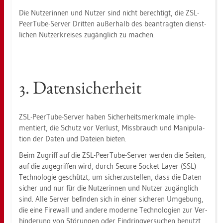
Die Nut­ze­rin­nen und Nut­zer sind nicht be­rech­tigt, die ZSL-
PeerTu­be-Ser­ver Drit­ten au­ßer­halb des be­an­trag­ten dienst­
li­chen Nut­zer­krei­ses zu­gäng­lich zu ma­chen.
3. Da­ten­si­cher­heit
ZSL-PeerTu­be-Ser­ver haben Si­cher­heits­merk­ma­le im­ple­
men­tiert, die Schutz vor Ver­lust, Miss­brauch und Ma­ni­pu­la­
ti­on der Daten und Da­tei­en bie­ten.
Beim Zu­griff auf die ZSL-PeerTu­be-Ser­ver wer­den die Sei­ten,
auf die zu­ge­grif­fen wird, durch Se­cu­re So­cket Layer (SSL)
Tech­no­lo­gie ge­schützt, um si­cher­zu­stel­len, dass die Daten
si­cher und nur für die Nut­ze­rin­nen und Nut­zer zu­gäng­lich
sind. Alle Ser­ver be­fin­den sich in einer si­che­ren Um­ge­bung,
die eine Fire­wall und an­de­re mo­der­ne Tech­no­lo­gi­en zur Ver­
hin­de­rung von Stö­run­gen oder Ein­dring­ver­su­chen be­nutzt.