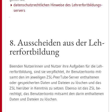
da­ten­schutz­recht­li­chen Hin­wei­se des Leh­rer­fort­bil­dungs­
ser­vers
.
8. Aus­schei­den aus der Leh­
rer­fort­bil­dung
Be­en­den Nut­ze­rin­nen und Nut­zer ihre Auf­ga­ben für die Leh­
rer­fort­bil­dung, sind sie ver­pflich­tet, ihr Be­nut­zer­kon­to mit­
samt den im je­wei­li­gen ZSL-PeerTu­be-Ser­ver ent­hal­te­nen
oder ge­spei­cher­ten Daten und Da­tei­en zu lö­schen und das
ZSL hier­über in Kennt­nis zu set­zen. Eben­so ist das ZSL be­
rech­tigt, das Be­nut­zer­kon­to mit­samt den darin ent­hal­te­nen
Daten und Da­tei­en zu lö­schen.