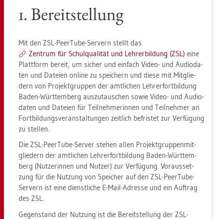
1. Be­reit­stel­lung
Mit den ZSL-PeerTu­be-Ser­vern stellt das
Zen­trum für Schul­qua­li­tät und Leh­rer­bil­dung (ZSL)
eine
Platt­form be­reit, um si­cher und ein­fach Video- und Au­dio­da­
ten und Da­tei­en on­line zu spei­chern und diese mit Mit­glie­
dern von Pro­jekt­grup­pen der amt­li­chen Leh­rer­fort­bil­dung
Baden-Würt­tem­berg aus­zu­tau­schen sowie Video- und Au­dio­
da­ten und Da­tei­en für Teil­neh­me­rin­nen und Teil­neh­mer an
Fort­bil­dungs­ver­an­stal­tun­gen zeit­lich be­fris­tet zur Ver­fü­gung
zu stel­len.
Die ZSL-PeerTu­be-Ser­ver ste­hen allen Pro­jekt­grup­pen­mit­
glie­dern der amt­li­chen Leh­rer­fort­bil­dung Baden-Würt­tem­
berg (Nut­ze­rin­nen und Nut­zer) zur Ver­fü­gung. Vor­aus­set­
zung für die Nut­zung von Spei­cher auf den ZSL-PeerTu­be-
Ser­vern ist eine dienst­li­che E-Mail-Adres­se und ein Auf­trag
des ZSL.
Ge­gen­stand der Nut­zung ist die Be­reit­stel­lung der ZSL-