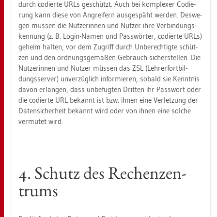
durch co­dier­te URLs ge­schützt. Auch bei kom­ple­xer Co­die­
rung kann diese von An­grei­fern aus­ge­späht wer­den. Des­we­
gen müs­sen die Nut­ze­rin­nen und Nut­zer ihre Ver­bin­dungs­
ken­nung (z. B. Login-Namen und Pass­wör­ter, co­dier­te URLs)
ge­heim hal­ten, vor dem Zu­griff durch Un­be­rech­tig­te schüt­
zen und den ord­nungs­ge­mä­ßen Ge­brauch si­cher­stel­len. Die
Nut­ze­rin­nen und Nut­zer müs­sen das ZSL (Leh­rer­fort­bil­
dungs­ser­ver) un­ver­züg­lich in­for­mie­ren, so­bald sie Kennt­nis
davon er­lan­gen, dass un­be­fug­ten Drit­ten ihr Pass­wort oder
die co­dier­te URL be­kannt ist bzw. ihnen eine Ver­let­zung der
Da­ten­si­cher­heit be­kannt wird oder von ihnen eine sol­che
ver­mu­tet wird.
4. Schutz des Re­chen­zen­
trums