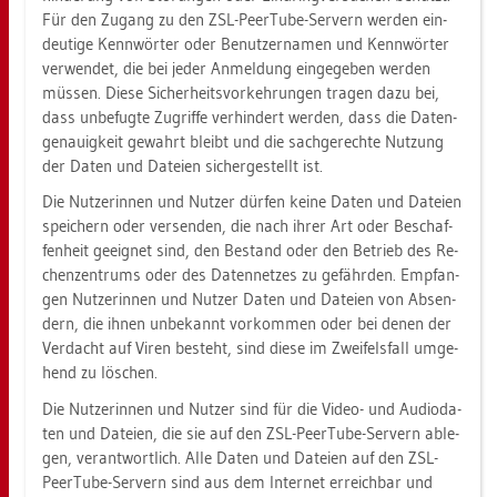
Für den Zu­gang zu den ZSL-PeerTu­be-Ser­vern wer­den ein­
deu­ti­ge Kenn­wör­ter oder Be­nut­zer­na­men und Kenn­wör­ter
ver­wen­det, die bei jeder An­mel­dung ein­ge­ge­ben wer­den
müs­sen. Diese Si­cher­heits­vor­keh­run­gen tra­gen dazu bei,
dass un­be­fug­te Zu­grif­fe ver­hin­dert wer­den, dass die Da­ten­
ge­nau­ig­keit ge­wahrt bleibt und die sach­ge­rech­te Nut­zung
der Daten und Da­tei­en si­cher­ge­stellt ist.
Die Nut­ze­rin­nen und Nut­zer dür­fen keine Daten und Da­tei­en
spei­chern oder ver­sen­den, die nach ihrer Art oder Be­schaf­
fen­heit ge­eig­net sind, den Be­stand oder den Be­trieb des Re­
chen­zen­trums oder des Da­ten­net­zes zu ge­fähr­den. Emp­fan­
gen Nut­ze­rin­nen und Nut­zer Daten und Da­tei­en von Ab­sen­
dern, die ihnen un­be­kannt vor­kom­men oder bei denen der
Ver­dacht auf Viren be­steht, sind diese im Zwei­fels­fall um­ge­
hend zu lö­schen.
Die Nut­ze­rin­nen und Nut­zer sind für die Video- und Au­dio­da­
ten und Da­tei­en, die sie auf den ZSL-PeerTu­be-Ser­vern ab­le­
gen, ver­ant­wort­lich. Alle Daten und Da­tei­en auf den ZSL-
PeerTu­be-Ser­vern sind aus dem In­ter­net er­reich­bar und