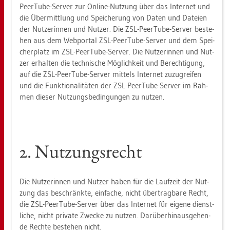
PeerTu­be-Ser­ver zur On­line-Nut­zung über das In­ter­net und
die Über­mitt­lung und Spei­che­rung von Daten und Da­tei­en
der Nut­ze­rin­nen und Nut­zer. Die ZSL-PeerTu­be-Ser­ver be­ste­
hen aus dem Web­por­tal ZSL-PeerTu­be-Ser­ver und dem Spei­
cher­platz im ZSL-PeerTu­be-Ser­ver. Die Nut­ze­rin­nen und Nut­
zer er­hal­ten die tech­ni­sche Mög­lich­keit und Be­rech­ti­gung,
auf die ZSL-PeerTu­be-Ser­ver mit­tels In­ter­net zu­zu­grei­fen
und die Funk­tio­na­li­tä­ten der ZSL-PeerTu­be-Ser­ver im Rah­
men die­ser Nut­zungs­be­din­gun­gen zu nut­zen.
2. Nut­zungs­recht
Die Nut­ze­rin­nen und Nut­zer haben für die Lauf­zeit der Nut­
zung das be­schränk­te, ein­fa­che, nicht über­trag­ba­re Recht,
die ZSL-PeerTu­be-Ser­ver über das In­ter­net für ei­ge­ne dienst­
li­che, nicht pri­va­te Zwe­cke zu nut­zen. Dar­über­hin­aus­ge­hen­
de Rech­te be­ste­hen nicht.