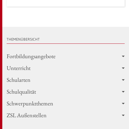
THE­MEN­ÜBER­SICHT
Fort­bil­dungs­an­ge­bo­te
Un­ter­richt
Schul­ar­ten
Schul­qua­li­tät
Schwer­punkt­the­men
ZSL Au­ßen­stel­len