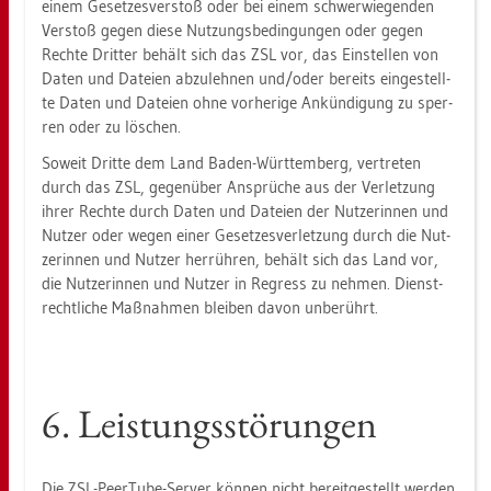
einem Ge­set­zes­ver­stoß oder bei einem schwer­wie­gen­den
Ver­stoß gegen diese Nut­zungs­be­din­gun­gen oder gegen
Rech­te Drit­ter be­hält sich das ZSL vor, das Ein­stel­len von
Daten und Da­tei­en ab­zu­leh­nen und/oder be­reits ein­ge­stell­
te Daten und Da­tei­en ohne vor­he­ri­ge An­kün­di­gung zu sper­
ren oder zu lö­schen.
So­weit Drit­te dem Land Baden-Würt­tem­berg, ver­tre­ten
durch das ZSL, ge­gen­über An­sprü­che aus der Ver­let­zung
ihrer Rech­te durch Daten und Da­tei­en der Nut­ze­rin­nen und
Nut­zer oder wegen einer Ge­set­zes­ver­let­zung durch die Nut­
ze­rin­nen und Nut­zer her­rüh­ren, be­hält sich das Land vor,
die Nut­ze­rin­nen und Nut­zer in Re­gress zu neh­men. Dienst­
recht­li­che Maß­nah­men blei­ben davon un­be­rührt.
6. Leis­tungs­stö­run­gen
Die ZSL-PeerTu­be-Ser­ver kön­nen nicht be­reit­ge­stellt wer­den