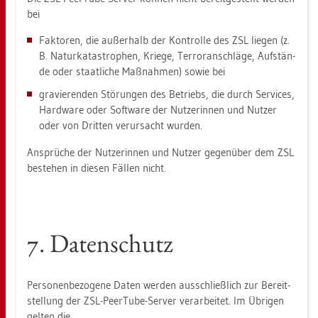
bei
Fak­to­ren, die au­ßer­halb der Kon­trol­le des ZSL lie­gen (z.
B. Na­tur­ka­ta­stro­phen, Krie­ge, Ter­ror­an­schlä­ge, Auf­stän­
de oder staat­li­che Maß­nah­men) sowie bei
gra­vie­ren­den Stö­run­gen des Be­triebs, die durch Ser­vices,
Hard­ware oder Soft­ware der Nut­ze­rin­nen und Nut­zer
oder von Drit­ten ver­ur­sacht wur­den.
An­sprü­che der Nut­ze­rin­nen und Nut­zer ge­gen­über dem ZSL
be­ste­hen in die­sen Fäl­len nicht.
7. Da­ten­schutz
Per­so­nen­be­zo­ge­ne Daten wer­den aus­schließ­lich zur Be­reit­
stel­lung der ZSL-PeerTu­be-Ser­ver ver­ar­bei­tet. Im Üb­ri­gen
gel­ten die