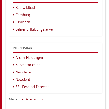
Bad Wild­bad
Com­burg
Ess­lin­gen
Leh­rer­fort­bil­dungs­ser­ver
IN­FOR­MA­TI­ON
Ar­chiv Mel­dun­gen
Kurz­nach­rich­ten
News­let­ter
News­feed
ZSL-Feed bei Three­ma
Wei­ter:
Da­ten­schutz