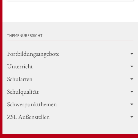
THE­MEN­ÜBER­SICHT
Fort­bil­dungs­an­ge­bo­te
Un­ter­richt
Schul­ar­ten
Schul­qua­li­tät
Schwer­punkt­the­men
ZSL Au­ßen­stel­len