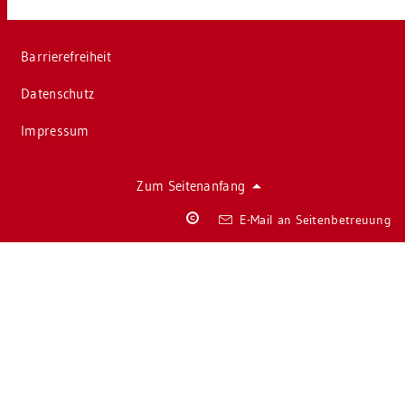
Bar­rie­re­frei­heit
Da­ten­schutz
Im­pres­sum
Zum Sei­ten­an­fang
Co­
E-Mail an Sei­ten­be­treu­ung
py­
right