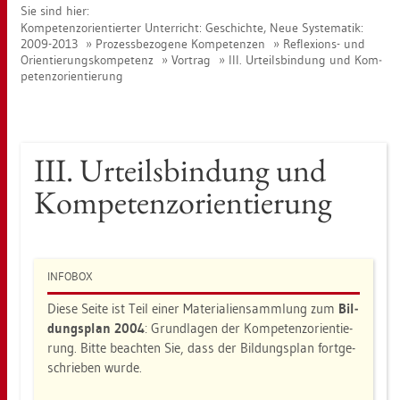
Sie sind hier:
Kom­pe­tenz­ori­en­tier­ter Un­ter­richt: Ge­schich­te, Neue Sys­te­ma­tik:
2009-2013
Pro­zess­be­zo­ge­ne Kom­pe­ten­zen
Re­fle­xi­ons- und
Ori­en­tie­rungs­kom­pe­tenz
Vor­trag
III. Ur­teils­bin­dung und Kom­
pe­tenz­ori­en­tie­rung
III. Ur­teils­bin­dung und
Kom­pe­tenz­ori­en­tie­rung
IN­FO­BOX
Diese Seite ist Teil einer Ma­te­ria­li­en­samm­lung zum
Bil­
dungs­plan 2004
: Grund­la­gen der Kom­pe­tenz­ori­en­tie­
rung. Bitte be­ach­ten Sie, dass der Bil­dungs­plan fort­ge­
schrie­ben wurde.