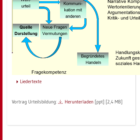
Lie­der­tex­te
Vor­trag Ur­teils­bil­dung:
Her­un­ter­la­den
[ppt] [2,4 MB]