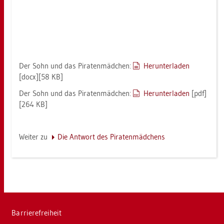
Der Sohn und das Pi­ra­ten­mäd­chen:
Her­un­ter­la­den
[docx][58 KB]
Der Sohn und das Pi­ra­ten­mäd­chen:
Her­un­ter­la­den
[pdf]
[264 KB]
Wei­ter zu
Die Ant­wort des Pi­ra­ten­mäd­chens
Bar­rie­re­frei­heit