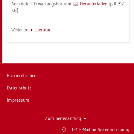
An­ek­do­ten: Er­war­tungs­ho­ri­zont:
Her­un­ter­la­den
[pdf][92
KB]
Wei­ter zu
Li­te­ra­tur
Bar­rie­re­frei­heit
Da­ten­schutz
Im­pres­sum
Zum Sei­ten­an­fang
Co­
E-Mail an Sei­ten­be­treu­ung