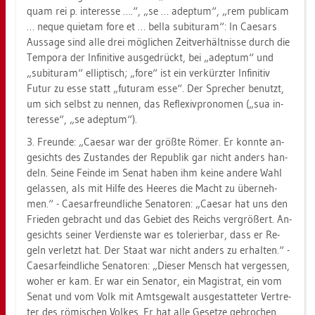
quam rei p. in­ter­es­se ….“, „se … adep­tum“, „rem pu­bli­cam
… neque quietam fore et … bella su­bitur­am“: In Cae­sars
Aus­sa­ge sind alle drei mög­li­chen Zeit­ver­hält­nis­se durch die
Tem­po­ra der In­fi­ni­ti­ve aus­ge­drückt, bei „adep­tum“ und
„su­bitur­am“ el­lip­tisch; „fore“ ist ein ver­kürz­ter In­fi­ni­tiv
Futur zu esse statt „fu­tur­am esse“. Der Spre­cher be­nutzt,
um sich selbst zu nen­nen, das Re­fle­xiv­pro­no­men („sua in­
ter­es­se“, „se adep­tum“).
3. Freun­de: „Cae­sar war der größ­te Römer. Er konn­te an­
ge­sichts des Zu­stan­des der Re­pu­blik gar nicht an­ders han­
deln. Seine Fein­de im Senat haben ihm keine an­de­re Wahl
ge­las­sen, als mit Hilfe des Hee­res die Macht zu über­neh­
men.“ - Cae­sar­freund­li­che Se­na­to­ren: „Cae­sar hat uns den
Frie­den ge­bracht und das Ge­biet des Reichs ver­grö­ßert. An­
ge­sichts sei­ner Ver­diens­te war es to­le­rier­bar, dass er Re­
geln ver­letzt hat. Der Staat war nicht an­ders zu er­hal­ten.“ -
Cae­sar­feind­li­che Se­na­to­ren: „Die­ser Mensch hat ver­ges­sen,
woher er kam. Er war ein Se­na­tor, ein Ma­gis­trat, ein vom
Senat und vom Volk mit Amts­ge­walt aus­ge­stat­te­ter Ver­tre­
ter des rö­mi­schen Vol­kes. Er hat alle Ge­set­ze ge­bro­chen