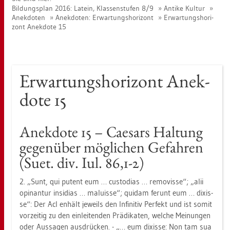
Bil­dungs­plan 2016: La­tein, Klas­sen­stu­fen 8/9
An­ti­ke Kul­tur
An­ek­do­ten
An­ek­do­ten: Er­war­tungs­ho­ri­zont
Er­war­tungs­ho­ri­
zont An­ek­do­te 15
Er­war­tungs­ho­ri­zont An­ek­
do­te 15
An­ek­do­te 15 – Cae­sars Hal­tung
ge­gen­über mög­li­chen Ge­fah­ren
(Suet. div. Iul. 86,1-2)
2. „Sunt, qui pu­tent eum … cus­to­di­as … re­mo­vis­se“; „alii
opi­nan­tur in­si­di­as … ma­luis­se“; qui­dam fer­unt eum … di­xis­
se“: Der AcI en­hält je­weils den In­fi­ni­tiv Per­fekt und ist somit
vor­zei­tig zu den ein­lei­ten­den Prä­di­ka­ten, wel­che Mei­nun­gen
oder Aus­sa­gen aus­drü­cken. - „… eum di­xis­se: Non tam sua