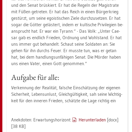
und den Senat brüs­kiert. Er hat die Re­geln der Ma­gis­tra­te
mit Füßen ge­tre­ten. Er hat das Reich in einen Bür­ger­krieg
ge­stürzt, um seine ego­is­ti­schen Ziele durch­zu­set­zen. Er hat
sogar die Göt­ter ge­läs­tert, indem er kul­ti­sche Pri­vi­le­gi­en be­
an­sprucht hat. Er war ein Ty­rann.“ - Das Volk: „Unter Cae­
sar gab es end­lich Frie­den, Ord­nung und Wohl­stand. Er hat
uns immer gut be­han­delt. Schaut seine Sol­da­ten an: Sie
gehen für ihn durchs Feuer. Er muss­te tun, was er getan
hat, bei dem hand­lungs­un­fä­hi­gen Senat. Die Mör­der haben
uns einen Vater, einen Gott ge­nom­men.“
Auf­ga­be für alle:
Ver­ken­nung der Rea­li­tät, fal­sche Ein­schät­zung der ei­ge­nen
Si­cher­heit, Le­bens­un­lust, Gleich­gül­tig­keit, sah seine Wich­tig­
keit für den in­ne­ren Frie­den, schätz­te die Lage rich­tig ein
An­ek­do­ten: Er­war­tungs­ho­ri­zont:
Her­un­ter­la­den
[docx]
[38 KB]