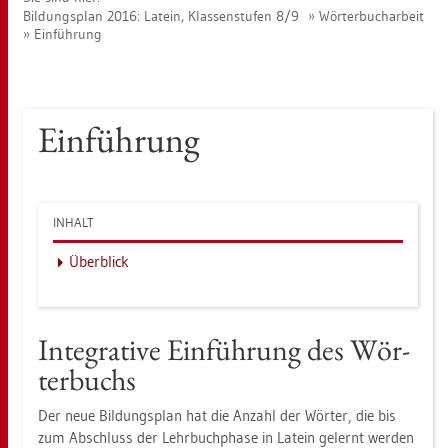
Bil­dungs­plan 2016: La­tein, Klas­sen­stu­fen 8/9
Wör­ter­buch­ar­beit
Ein­füh­rung
Ein­füh­rung
IN­HALT
Über­blick
In­te­gra­ti­ve Ein­füh­rung des Wör­
ter­buchs
Der neue Bil­dungs­plan hat die An­zahl der Wör­ter, die bis
zum Ab­schluss der Lehr­buch­pha­se in La­tein ge­lernt wer­den