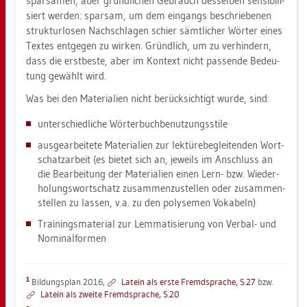
spar­sa­men, aber gründ­li­chen Ge­brauch des­sel­ben sen­si­bi­li­
siert wer­den: spar­sam, um dem ein­gangs be­schrie­be­nen
struk­tur­lo­sen Nach­schla­gen schier sämt­li­cher Wör­ter eines
Tex­tes ent­ge­gen zu wir­ken. Gründ­lich, um zu ver­hin­dern,
dass die erst­bes­te, aber im Kon­text nicht pas­sen­de Be­deu­
tung ge­wählt wird.
Was bei den Ma­te­ria­li­en nicht be­rück­sich­tigt wurde, sind:
un­ter­schied­li­che Wör­ter­buch­be­nut­zungs­sti­le
aus­ge­ar­bei­te­te Ma­te­ria­li­en zur lek­tü­re­be­glei­ten­den Wort­
schatz­ar­beit (es bie­tet sich an, je­weils im An­schluss an
die Be­ar­bei­tung der Ma­te­ria­li­en einen Lern- bzw. Wie­der­
ho­lungs­wort­schatz zu­sam­men­zu­stel­len oder zu­sam­men­
stel­len zu las­sen, v.a. zu den po­ly­se­men Vo­ka­beln)
Trai­nings­ma­te­ri­al zur Lem­ma­ti­sie­rung von Ver­bal- und
No­mi­nal­for­men
1
Bil­dungs­plan 2016,
La­tein als erste Fremd­spra­che, S.27
bzw.
La­tein als zwei­te Fremd­spra­che, S.20