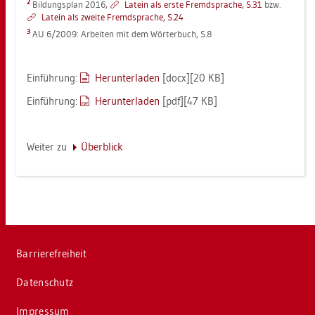
2
Bil­dungs­plan 2016,
La­tein als erste Fremd­spra­che, S.31
bzw.
La­tein als zwei­te Fremd­spra­che, S.24
3
AU 6/2009: Ar­bei­ten mit dem Wör­ter­buch, S.8
Ein­füh­rung:
Her­un­ter­la­den
[docx][20 KB]
Ein­füh­rung:
Her­un­ter­la­den
[pdf][47 KB]
Wei­ter zu
Über­blick
Bar­rie­re­frei­heit
Da­ten­schutz
Im­pres­sum