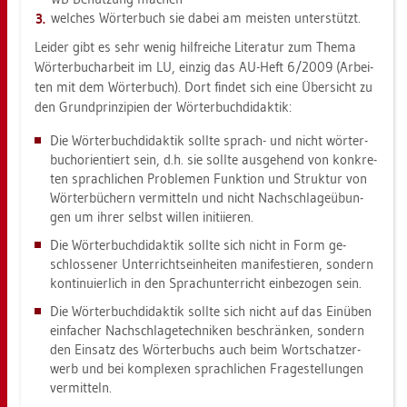
wel­ches Wör­ter­buch sie dabei am meis­ten un­ter­stützt.
Lei­der gibt es sehr wenig hilf­rei­che Li­te­ra­tur zum Thema
Wör­ter­buch­ar­beit im LU, ein­zig das AU-Heft 6/2009 (Ar­bei­
ten mit dem Wör­ter­buch). Dort fin­det sich eine Über­sicht zu
den Grund­prin­zi­pi­en der Wör­ter­buch­di­dak­tik:
Die Wör­ter­buch­di­dak­tik soll­te sprach- und nicht wör­ter­
buchori­en­tiert sein, d.h. sie soll­te aus­ge­hend von kon­kre­
ten sprach­li­chen Pro­ble­men Funk­ti­on und Struk­tur von
Wör­ter­bü­chern ver­mit­teln und nicht Nach­schla­ge­übun­
gen um ihrer selbst wil­len in­iti­ie­ren.
Die Wör­ter­buch­di­dak­tik soll­te sich nicht in Form ge­
schlos­se­ner Un­ter­richts­ein­hei­ten ma­ni­fes­tie­ren, son­dern
kon­ti­nu­ier­lich in den Sprach­un­ter­richt ein­be­zo­gen sein.
Die Wör­ter­buch­di­dak­tik soll­te sich nicht auf das Ein­üben
ein­fa­cher Nach­schla­ge­tech­ni­ken be­schrän­ken, son­dern
den Ein­satz des Wör­ter­buchs auch beim Wort­schatz­er­
werb und bei kom­ple­xen sprach­li­chen Fra­ge­stel­lun­gen
ver­mit­teln.