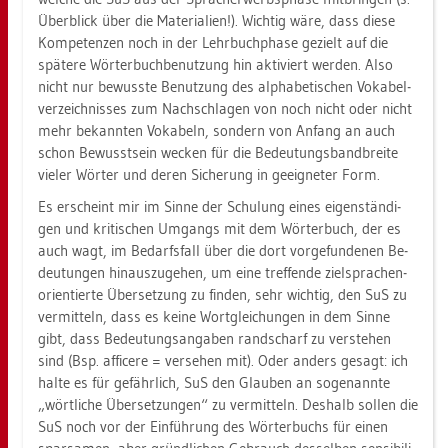
Über­blick über die Ma­te­ria­li­en!). Wich­tig wäre, dass diese
Kom­pe­ten­zen noch in der Lehr­buch­pha­se ge­zielt auf die
spä­te­re Wör­ter­buch­be­nut­zung hin ak­ti­viert wer­den. Also
nicht nur be­wuss­te Be­nut­zung des al­pha­be­ti­schen Vo­ka­bel­
ver­zeich­nis­ses zum Nach­schla­gen von noch nicht oder nicht
mehr be­kann­ten Vo­ka­beln, son­dern von An­fang an auch
schon Be­wusst­sein we­cken für die Be­deu­tungs­band­brei­te
vie­ler Wör­ter und deren Si­che­rung in ge­eig­ne­ter Form.
Es er­scheint mir im Sinne der Schu­lung eines ei­gen­stän­di­
gen und kri­ti­schen Um­gangs mit dem Wör­ter­buch, der es
auch wagt, im Be­darfs­fall über die dort vor­ge­fun­de­nen Be­
deu­tun­gen hin­aus­zu­ge­hen, um eine tref­fen­de ziel­spra­chen­
ori­en­tier­te Über­set­zung zu fin­den, sehr wich­tig, den SuS zu
ver­mit­teln, dass es keine Wort­glei­chun­gen in dem Sinne
gibt, dass Be­deu­tungs­an­ga­ben rand­scharf zu ver­ste­hen
sind (Bsp. af­fi­ce­re = ver­se­hen mit). Oder an­ders ge­sagt: ich
halte es für ge­fähr­lich, SuS den Glau­ben an so­ge­nann­te
„wört­li­che Über­set­zun­gen“ zu ver­mit­teln. Des­halb sol­len die
SuS noch vor der Ein­füh­rung des Wör­ter­buchs für einen