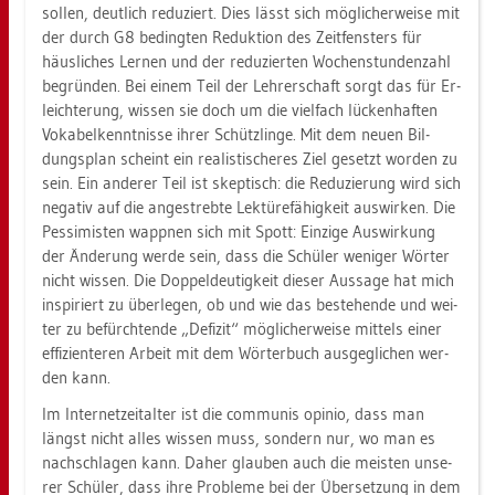
sol­len, deut­lich re­du­ziert. Dies lässt sich mög­li­cher­wei­se mit
der durch G8 be­ding­ten Re­duk­ti­on des Zeit­fens­ters für
häus­li­ches Ler­nen und der re­du­zier­ten Wo­chen­stun­den­zahl
be­grün­den. Bei einem Teil der Leh­rer­schaft sorgt das für Er­
leich­te­rung, wis­sen sie doch um die viel­fach lü­cken­haf­ten
Vo­ka­bel­kennt­nis­se ihrer Schütz­lin­ge. Mit dem neuen Bil­
dungs­plan scheint ein rea­lis­ti­sche­res Ziel ge­setzt wor­den zu
sein. Ein an­de­rer Teil ist skep­tisch: die Re­du­zie­rung wird sich
ne­ga­tiv auf die an­ge­streb­te Lek­tü­re­fä­hig­keit aus­wir­ken. Die
Pes­si­mis­ten wapp­nen sich mit Spott: Ein­zi­ge Aus­wir­kung
der Än­de­rung werde sein, dass die Schü­ler we­ni­ger Wör­ter
nicht wis­sen. Die Dop­pel­deu­tig­keit die­ser Aus­sa­ge hat mich
in­spi­riert zu über­le­gen, ob und wie das be­ste­hen­de und wei­
ter zu be­fürch­ten­de „De­fi­zit“ mög­li­cher­wei­se mit­tels einer
ef­fi­zi­en­te­ren Ar­beit mit dem Wör­ter­buch aus­ge­gli­chen wer­
den kann.
Im In­ter­net­zeit­al­ter ist die com­mu­nis opi­nio, dass man
längst nicht alles wis­sen muss, son­dern nur, wo man es
nach­schla­gen kann. Daher glau­ben auch die meis­ten un­se­
rer Schü­ler, dass ihre Pro­ble­me bei der Über­set­zung in dem