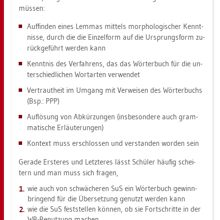
müs­sen:
Auf­fin­den eines Lem­mas mit­tels mor­pho­lo­gi­scher Kennt­
nis­se, durch die die Ein­zel­form auf die Ur­sprungs­form zu­
rück­ge­führt wer­den kann
Kennt­nis des Ver­fah­rens, das das Wör­ter­buch für die un­
ter­schied­li­chen Wort­ar­ten ver­wen­det
Ver­traut­heit im Um­gang mit Ver­wei­sen des Wör­ter­buchs
(Bsp.: PPP)
Auf­lö­sung von Ab­kür­zun­gen (ins­be­son­de­re auch gram­
ma­ti­sche Er­läu­te­run­gen)
Kon­text muss er­schlos­sen und ver­stan­den wor­den sein
Ge­ra­de Ers­te­res und Letz­te­res lässt Schü­ler häu­fig schei­
tern und man muss sich fra­gen,
wie auch von schwä­che­ren SuS ein Wör­ter­buch ge­winn­
brin­gend für die Über­set­zung ge­nutzt wer­den kann
wie die SuS fest­stel­len kön­nen, ob sie Fort­schrit­te in der
WB-Be­nut­zung ma­chen