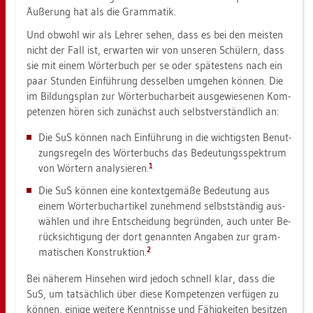
Äu­ße­rung hat als die Gram­ma­tik.
Und ob­wohl wir als Leh­rer sehen, dass es bei den meis­ten
nicht der Fall ist, er­war­ten wir von un­se­ren Schü­lern, dass
sie mit einem Wör­ter­buch per se oder spä­tes­tens nach ein
paar Stun­den Ein­füh­rung des­sel­ben um­ge­hen kön­nen. Die
im Bil­dungs­plan zur Wör­ter­buch­ar­beit aus­ge­wie­se­nen Kom­
pe­ten­zen hören sich zu­nächst auch selbst­ver­ständ­lich an:
Die SuS kön­nen nach Ein­füh­rung in die wich­tigs­ten Be­nut­
zungs­re­geln des Wör­ter­buchs das Be­deu­tungs­spek­trum
1
von Wör­tern ana­ly­sie­ren.
Die SuS kön­nen eine kon­text­ge­mä­ße Be­deu­tung aus
einem Wör­ter­buch­ar­ti­kel zu­neh­mend selbst­stän­dig aus­
wäh­len und ihre Ent­schei­dung be­grün­den, auch unter Be­
rück­sich­ti­gung der dort ge­nann­ten An­ga­ben zur gram­
2
ma­ti­schen Kon­struk­ti­on.
Bei nä­he­rem Hin­se­hen wird je­doch schnell klar, dass die
SuS, um tat­säch­lich über diese Kom­pe­ten­zen ver­fü­gen zu
kön­nen, ei­ni­ge wei­te­re Kennt­nis­se und Fä­hig­kei­ten be­sit­zen