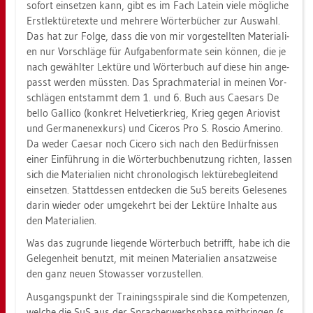
so­fort ein­set­zen kann, gibt es im Fach La­tein viele mög­li­che
Erst­lek­tü­re­tex­te und meh­re­re Wör­ter­bü­cher zur Aus­wahl.
Das hat zur Folge, dass die von mir vor­ge­stell­ten Ma­te­ria­li­
en nur Vor­schlä­ge für Auf­ga­ben­for­ma­te sein kön­nen, die je
nach ge­wähl­ter Lek­tü­re und Wör­ter­buch auf diese hin an­ge­
passt wer­den müss­ten. Das Sprach­ma­te­ri­al in mei­nen Vor­
schlä­gen ent­stammt dem 1. und 6. Buch aus Cae­sars De
bello Gal­li­co (kon­kret Hel­ve­tier­krieg, Krieg gegen Ario­vist
und Ger­ma­nen­ex­kurs) und Ci­ce­ros Pro S. Ro­scio Ame­ri­no.
Da weder Cae­sar noch Ci­ce­ro sich nach den Be­dürf­nis­sen
einer Ein­füh­rung in die Wör­ter­buch­be­nut­zung rich­ten, las­sen
sich die Ma­te­ria­li­en nicht chro­no­lo­gisch lek­tü­re­be­glei­tend
ein­set­zen. Statt­des­sen ent­de­cken die SuS be­reits Ge­le­se­nes
darin wie­der oder um­ge­kehrt bei der Lek­tü­re In­hal­te aus
den Ma­te­ria­li­en.
Was das zu­grun­de lie­gen­de Wör­ter­buch be­trifft, habe ich die
Ge­le­gen­heit be­nutzt, mit mei­nen Ma­te­ria­li­en an­satz­wei­se
den ganz neuen Sto­was­ser vor­zu­stel­len.
Aus­gangs­punkt der Trai­nings­spi­ra­le sind die Kom­pe­ten­zen,
wel­che die SuS aus der Sprach­er­werbs­pha­se mit­brin­gen (s.