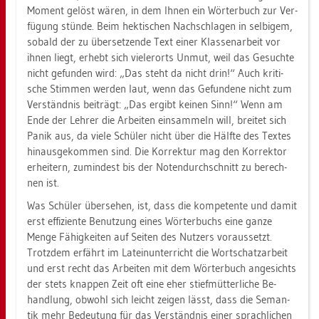
Mo­ment ge­löst wären, in dem Ihnen ein Wör­ter­buch zur Ver­
fü­gung stün­de. Beim hek­ti­schen Nach­schla­gen in sel­bi­gem,
so­bald der zu über­set­zen­de Text einer Klas­sen­ar­beit vor
ihnen liegt, er­hebt sich vie­ler­orts Unmut, weil das Ge­such­te
nicht ge­fun­den wird: „Das steht da nicht drin!“ Auch kri­ti­
sche Stim­men wer­den laut, wenn das Ge­fun­de­ne nicht zum
Ver­ständ­nis bei­trägt: „Das er­gibt kei­nen Sinn!“ Wenn am
Ende der Leh­rer die Ar­bei­ten ein­sam­meln will, brei­tet sich
Panik aus, da viele Schü­ler nicht über die Hälf­te des Tex­tes
hin­aus­ge­kom­men sind. Die Kor­rek­tur mag den Kor­rek­tor
er­hei­tern, zu­min­dest bis der No­ten­durch­schnitt zu be­rech­
nen ist.
Was Schü­ler über­se­hen, ist, dass die kom­pe­ten­te und damit
erst ef­fi­zi­en­te Be­nut­zung eines Wör­ter­buchs eine ganze
Menge Fä­hig­kei­ten auf Sei­ten des Nut­zers vor­aus­setzt.
Trotz­dem er­fährt im La­tein­un­ter­richt die Wort­schatz­ar­beit
und erst recht das Ar­bei­ten mit dem Wör­ter­buch an­ge­sichts
der stets knap­pen Zeit oft eine eher stief­müt­ter­li­che Be­
hand­lung, ob­wohl sich leicht zei­gen lässt, dass die Se­man­
tik mehr Be­deu­tung für das Ver­ständ­nis einer sprach­li­chen