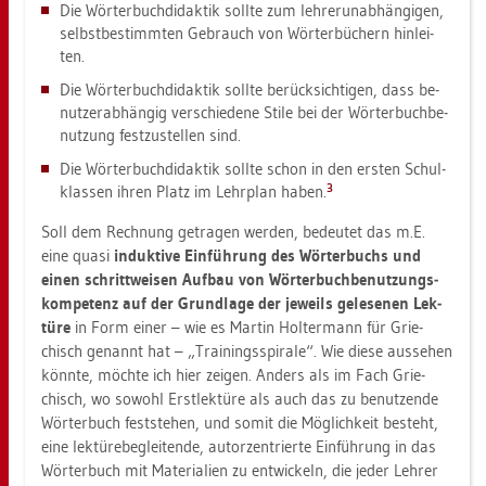
Die Wör­ter­buch­di­dak­tik soll­te zum leh­rer­un­ab­hän­gi­gen,
selbst­be­stimm­ten Ge­brauch von Wör­ter­bü­chern hin­lei­
ten.
Die Wör­ter­buch­di­dak­tik soll­te be­rück­sich­ti­gen, dass be­
nut­zer­ab­hän­gig ver­schie­de­ne Stile bei der Wör­ter­buch­be­
nut­zung fest­zu­stel­len sind.
Die Wör­ter­buch­di­dak­tik soll­te schon in den ers­ten Schul­
3
klas­sen ihren Platz im Lehr­plan haben.
Soll dem Rech­nung ge­tra­gen wer­den, be­deu­tet das m.E.
eine quasi
in­duk­ti­ve Ein­füh­rung des Wör­ter­buchs und
einen schritt­wei­sen Auf­bau von Wör­ter­buch­be­nut­zungs­
kom­pe­tenz auf der Grund­la­ge der je­weils ge­le­se­nen Lek­
tü­re
in Form einer – wie es Mar­tin Hol­ter­mann für Grie­
chisch ge­nannt hat – „Trai­nings­spi­ra­le“. Wie diese aus­se­hen
könn­te, möch­te ich hier zei­gen. An­ders als im Fach Grie­
chisch, wo so­wohl Erst­lek­tü­re als auch das zu be­nut­zen­de
Wör­ter­buch fest­ste­hen, und somit die Mög­lich­keit be­steht,
eine lek­tü­re­be­glei­ten­de, au­tor­zen­trier­te Ein­füh­rung in das
Wör­ter­buch mit Ma­te­ria­li­en zu ent­wi­ckeln, die jeder Leh­rer