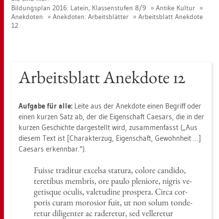
Bil­dungs­plan 2016: La­tein, Klas­sen­stu­fen 8/9
An­ti­ke Kul­tur
An­ek­do­ten
An­ek­do­ten: Ar­beits­blät­ter
Ar­beits­blatt An­ek­do­te
12
Ar­beits­blatt An­ek­do­te 12
Auf­ga­be für alle:
Leite aus der An­ek­do­te einen Be­griff oder
einen kur­zen Satz ab, der die Ei­gen­schaft Cae­sars, die in der
kur­zen Ge­schich­te dar­ge­stellt wird, zu­sam­men­fasst („Aus
die­sem Text ist [Cha­rak­ter­zug, Ei­gen­schaft, Ge­wohn­heit …]
Cae­sars er­kenn­bar.").
Fuis­se tra­ditur ex­cel­sa sta­tu­ra, co­lo­re can­di­do,
te­r­eti­bus mem­bris, ore paulo ple­nio­re, ni­g­ris ve­
ge­tis­que ocu­lis, va­letu­di­ne pro­spe­ra. Circa cor­
po­ris curam mo­ro­si­or fuit, ut non solum ton­de­
re­tur di­li­gen­ter ac ra­de­re­tur, sed vel­le­re­tur