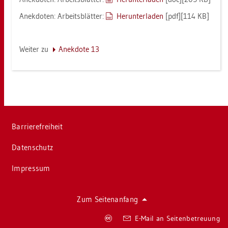
An­ek­do­ten: Ar­beits­blät­ter:
Her­un­ter­la­den
[pdf][114 KB]
Wei­ter zu
An­ek­do­te 13
Bar­rie­re­frei­heit
Da­ten­schutz
Im­pres­sum
Zum Sei­ten­an­fang
Co­
E-Mail an Sei­ten­be­treu­ung