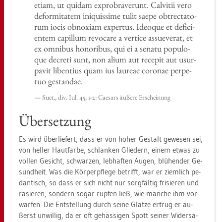
etiam, ut qui­dam ex­pro­bra­ver­unt. Cal­v­i­tii vero
de­for­mi­ta­tem ini­quis­si­me tulit saepe obtrec­ta­to­
rum iocis ob­noxi­am ex­per­tus. Ideo­que et de­fi­ci­
en­tem ca­pil­lum re­vo­ca­re a ver­ti­ce as­sue­verat, et
ex om­ni­bus ho­no­ri­bus, qui ei a se­na­tu po­pu­lo­
que de­cre­ti sunt, non alium aut re­ce­pit aut usur­
pa­vit li­ben­ti­us quam ius lau­reae co­ro­nae per­pe­
tuo ge­stan­dae.
Suet., div. Iul. 45, 1-2: Cae­sars äu­ße­re Er­schei­nung
Über­set­zung
Es wird über­lie­fert, dass er von hoher Ge­stalt ge­we­sen sei,
von hel­ler Haut­far­be, schlan­ken Glie­dern, einem etwas zu
vol­len Ge­sicht, schwar­zen, leb­haf­ten Augen, blü­hen­der Ge­
sund­heit. Was die Kör­per­pfle­ge be­trifft, war er ziem­lich pe­
dan­tisch, so dass er sich nicht nur sorg­fäl­tig fri­sie­ren und
ra­sie­ren, son­dern sogar rup­fen ließ, wie man­che ihm vor­
war­fen. Die Ent­stel­lung durch seine Glat­ze er­trug er äu­
ßerst un­wil­lig, da er oft ge­häs­si­gen Spott sei­ner Wi­der­sa­