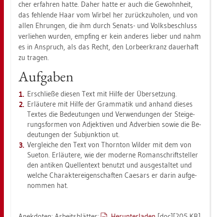
cher er­fah­ren hatte. Daher hatte er auch die Ge­wohn­heit,
das feh­len­de Haar vom Wir­bel her zu­rück­zu­ho­len, und von
allen Eh­run­gen, die ihm durch Se­nats- und Volks­be­schluss
ver­lie­hen wur­den, emp­fing er kein an­de­res lie­ber und nahm
es in An­spruch, als das Recht, den Lor­beer­kranz dau­er­haft
zu tra­gen.
Auf­ga­ben
Er­schlie­ße die­sen Text mit Hilfe der Über­set­zung.
Er­läu­te­re mit Hilfe der Gram­ma­tik und an­hand die­ses
Tex­tes die Be­deu­tun­gen und Ver­wen­dun­gen der Stei­ge­
rungs­for­men von Ad­jek­ti­ven und Ad­ver­bi­en sowie die Be­
deu­tun­gen der Sub­junk­ti­on ut.
Ver­glei­che den Text von Thorn­ton Wil­der mit dem von
Sue­ton. Er­läu­te­re, wie der mo­der­ne Ro­man­schrift­stel­ler
den an­ti­ken Quel­len­text be­nutzt und aus­ge­stal­tet und
wel­che Cha­rak­ter­ei­gen­schaf­ten Cae­sars er darin auf­ge­
nom­men hat.
An­ek­do­ten: Ar­beits­blät­ter:
Her­un­ter­la­den
[doc][205 KB]