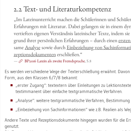
2.2 Text- und Li­te­ra­tur­kom­pe­tenz
„Im La­tein­un­ter­richt ma­chen die Schü­le­rin­nen und Schü­ler
Er­fah­run­gen mit Li­te­ra­tur. Dabei ge­lan­gen sie in einem dy
ver­tief­ten ei­ge­nen Ver­ständ­nis la­tei­ni­scher Texte, indem 
grund ihrer per­sön­li­chen Er­fah­run­gen – durch einen
ers­te
sa­me
Ana­ly­se
sowie durch
Ein­be­zie­hung von Sach­in­for­ma­
zep­ti­ons­do­ku­men­ten
er­schlie­ßen.“
BP2016 La­tein als zwei­te Fremd­spra­che
, S.8
Es wer­den ver­schie­de­ne Wege der Tex­ter­schlie­ßung er­wähnt. Davon s
Form, aus den Klas­sen 6/7/8 be­kannt:
„ers­ter Zu­gang“: tex­tex­tern über Ein­lei­tun­gen zu Lek­ti­ons­tex
tex­timma­nent über ein­fa­che text­gram­ma­ti­sche Ver­fah­ren.
„Ana­ly­se“: wei­te­re text­gram­ma­ti­sche Ver­fah­ren, Be­stim­mung h
„Ein­be­zie­hung von Sach­in­for­ma­tio­nen“ wie z.B. Rea­li­en als Weg
An­de­re Texte und Re­zep­ti­ons­do­ku­men­te hin­ge­gen wur­den für die E
ge­nutzt.