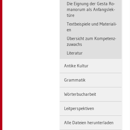
Die Eig­nung der Gesta Ro­
man­o­rum als An­fangs­lek­
tü­re
Text­bei­spie­le und Ma­te­ria­li­
en
Über­sicht zum Kom­pe­tenz­
zu­wachs
Li­te­ra­tur
An­ti­ke Kul­tur
Gram­ma­tik
Wör­ter­buch­ar­beit
Leit­per­spek­ti­ven
Alle Da­tei­en her­un­ter­la­den