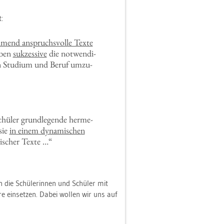
:
­mend an­spruchs­vol­le Texte
r­ben
suk­zes­si­ve
die not­wen­di­
n Stu­di­um und Beruf um­zu­
chü­ler grund­le­gen­de her­me­
 sie
in einem dy­na­mi­schen
­ni­scher Texte …“
 die Schü­le­rin­nen und Schü­ler mit
re ein­set­zen. Dabei wol­len wir uns auf