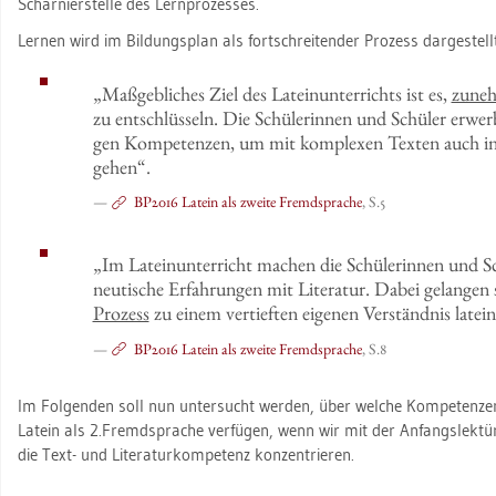
Schar­nier­stel­le des Lern­pro­zes­ses.
Ler­nen wird im Bil­dungs­plan als fort­schrei­ten­der Pro­zess dar­ge­stellt
„Maß­geb­li­ches Ziel des La­tein­un­ter­richts ist es,
zu­neh
zu ent­schlüs­seln. Die Schü­le­rin­nen und Schü­ler er­we
gen Kom­pe­ten­zen, um mit kom­ple­xen Tex­ten auch i
ge­hen“.
BP2016 La­tein als zwei­te Fremd­spra­che
, S.5
„Im La­tein­un­ter­richt ma­chen die Schü­le­rin­nen und S
neu­ti­sche Er­fah­run­gen mit Li­te­ra­tur. Dabei ge­lan­gen
Pro­zess
zu einem ver­tief­ten ei­ge­nen Ver­ständ­nis la­tei
BP2016 La­tein als zwei­te Fremd­spra­che
, S.8
Im Fol­gen­den soll nun un­ter­sucht wer­den, über wel­che Kom­pe­ten­zen
La­tein als 2.​Fremdspra­che ver­fü­gen, wenn wir mit der An­fangs­lek­tü­
die Text- und Li­te­ra­tur­kom­pe­tenz kon­zen­trie­ren.