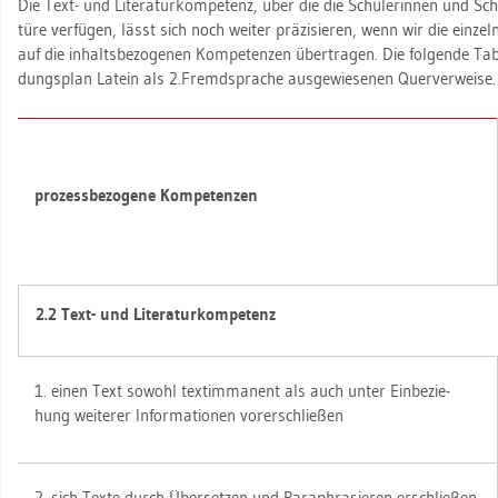
Die Text- und Li­te­ra­tur­kom­pe­tenz, über die die Schü­le­rin­nen und Sc
tü­re ver­fü­gen, lässt sich noch wei­ter prä­zi­sie­ren, wenn wir die ein­zel
auf die in­halts­be­zo­ge­nen Kom­pe­ten­zen über­tra­gen. Die fol­gen­de Ta­b
dungs­plan La­tein als 2.​Fremdspra­che aus­ge­wie­se­nen Quer­ver­wei­se.
pro­zess­be­zo­ge­ne Kom­pe­ten­zen
2.2 Text- und Li­te­ra­tur­kom­pe­tenz
1. einen Text so­wohl tex­timma­nent als auch unter Ein­be­zie­
hung wei­te­rer In­for­ma­tio­nen vor­er­schlie­ßen
2. sich Texte durch Über­set­zen und Pa­ra­phra­sie­ren er­schlie­ßen