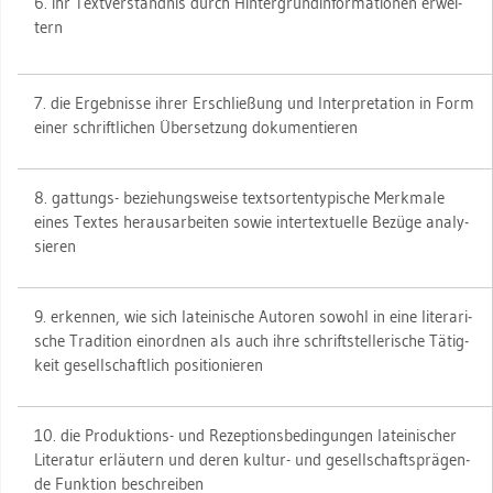
6. ihr Text­ver­ständ­nis durch Hin­ter­grund­in­for­ma­tio­nen er­wei­
tern
7. die Er­geb­nis­se ihrer Er­schlie­ßung und In­ter­pre­ta­ti­on in Form
einer schrift­li­chen Über­set­zung do­ku­men­tie­ren
8. gat­tungs- be­zie­hungs­wei­se text­sort­en­ty­pi­sche Merk­ma­le
eines Tex­tes her­aus­ar­bei­ten sowie in­ter­tex­tu­el­le Be­zü­ge ana­ly­
sie­ren
9. er­ken­nen, wie sich la­tei­ni­sche Au­to­ren so­wohl in eine li­te­ra­ri­
sche Tra­di­ti­on ein­ord­nen als auch ihre schrift­stel­le­ri­sche Tä­tig­
keit ge­sell­schaft­lich po­si­tio­nie­ren
10. die Pro­duk­ti­ons- und Re­zep­ti­ons­be­din­gun­gen la­tei­ni­scher
Li­te­ra­tur er­läu­tern und deren kul­tur- und ge­sell­schafts­prä­gen­
de Funk­ti­on be­schrei­ben