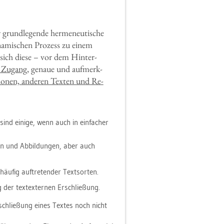
 grund­le­gen­de her­me­neu­ti­sche
­na­mi­schen Pro­zess zu einem
sie sich diese – vor dem Hin­ter­
n Zu­gang
, ge­naue und auf­merk­
tio­nen, an­de­ren Tex­ten und Re­
ind ei­ni­ge, wenn auch in ein­fa­cher
­ten und Ab­bil­dun­gen, aber auch
äu­fig auf­tre­ten­der Text­sor­ten.
 der tex­tex­ter­nen Er­schlie­ßung.
r­schlie­ßung eines Tex­tes noch nicht