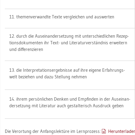
11. the­men­ver­wand­te Texte ver­glei­chen und aus­wer­ten
12. durch die Aus­ein­an­der­set­zung mit un­ter­schied­li­chen Re­zep­
ti­ons­do­ku­men­ten ihr Text- und Li­te­ra­tur­ver­ständ­nis er­wei­tern
und dif­fe­ren­zie­ren
13. die In­ter­pre­ta­ti­ons­er­geb­nis­se auf ihre ei­ge­ne Er­fah­rungs­
welt be­zie­hen und dazu Stel­lung neh­men
14. ihrem per­sön­li­chen Den­ken und Emp­fin­den in der Aus­ein­an­
der­set­zung mit Li­te­ra­tur auch ge­stal­te­risch Aus­druck geben
Die Ver­or­tung der An­fangs­lek­tü­re im Lern­pro­zess:
Her­un­ter­la­de