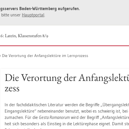
ngs­ser­vers Baden-Würt­tem­berg auf­ge­ru­fen.
ie bitte unser
Haupt­por­tal
.
6: La­tein, Klas­sen­stu­fen 8/9
Die Ver­or­tung der An­fangs­lek­tü­re im Lern­pro­zess
Die Ver­or­tung der An­fangs­lek­t
zess
In der fach­di­dak­ti­schen Li­te­ra­tur wer­den die Be­grif­fe „Über­gangs­lek­t
Ein­gangs­lek­tü­re“ ne­ben­ein­an­der be­nutzt, wobei es schwie­rig ist, bei
zu­ma­chen. Für die
Gesta Ro­man­o­rum
wird der Be­griff „An­fangs­lek­tü­re
heit sich be­son­ders als Ein­stieg in die Lek­tü­re­pha­se eig­net. Damit st