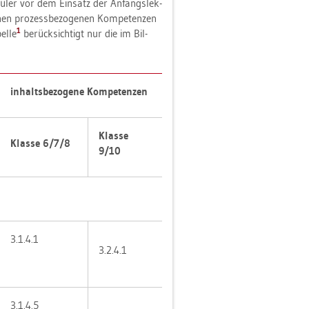
hü­ler vor dem Ein­satz der An­fangs­lek­
­nen pro­zess­be­zo­ge­nen Kom­pe­ten­zen
1
el­le
be­rück­sich­tigt nur die im Bil­
in­halts­be­zo­ge­ne Kom­pe­ten­zen
Klas­se
Klas­se 6/7/8
9/10
3.​1.​4.​1
3.​2.​4.​1
3.​1.​4.​5