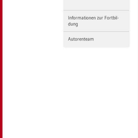
In­for­ma­tio­nen zur Fort­bil­
dung
Au­to­ren­team