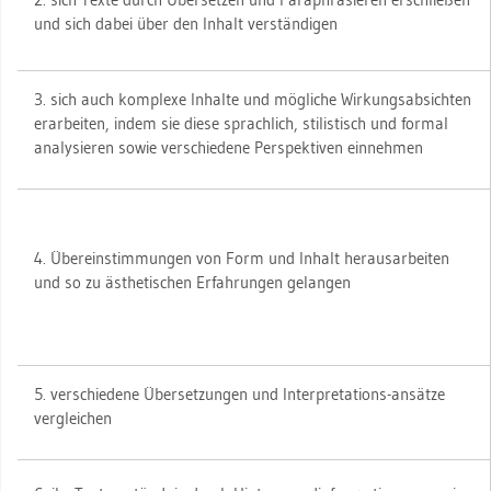
und sich dabei über den In­halt ver­stän­di­gen
3. sich auch kom­ple­xe In­hal­te und mög­li­che Wir­kungs­ab­sich­ten
er­ar­bei­ten, indem sie diese sprach­lich, sti­lis­tisch und for­mal
ana­ly­sie­ren sowie ver­schie­de­ne Per­spek­ti­ven ein­neh­men
4. Über­ein­stim­mun­gen von Form und In­halt her­aus­ar­bei­ten
und so zu äs­the­ti­schen Er­fah­run­gen ge­lan­gen
5. ver­schie­de­ne Über­set­zun­gen und In­ter­pre­ta­ti­ons-an­sät­ze
ver­glei­chen