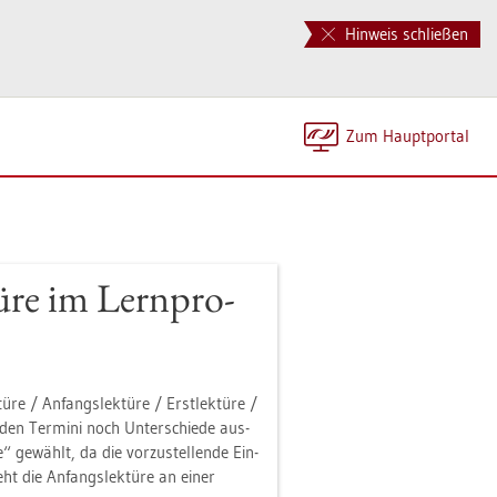
Hinweis schließen
Zum Haupt­por­tal
ü­re im Lern­pro­
ü­re / An­fangs­lek­tü­re / Erst­lek­tü­re /
 den Ter­mi­ni noch Un­ter­schie­de aus­
“ ge­wählt, da die vor­zu­stel­len­de Ein­
eht die An­fangs­lek­tü­re an einer