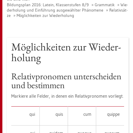
Bil­dungs­plan 2016: La­tein, Klas­sen­stu­fen 8/9
Gram­ma­tik
Wie­
der­ho­lung und Ein­füh­rung aus­ge­wähl­ter Phä­no­me­ne
Re­la­tiv­sät­
ze
Mög­lich­kei­ten zur Wie­der­ho­lung
Mög­lich­kei­ten zur Wie­der­
ho­lung
Re­la­tiv­pro­no­men un­ter­schei­den
und be­stim­men
Mar­kie­re alle Fel­der, in denen ein Re­la­tiv­pro­no­men vor­liegt.
qui
quis
cum
quip­pe