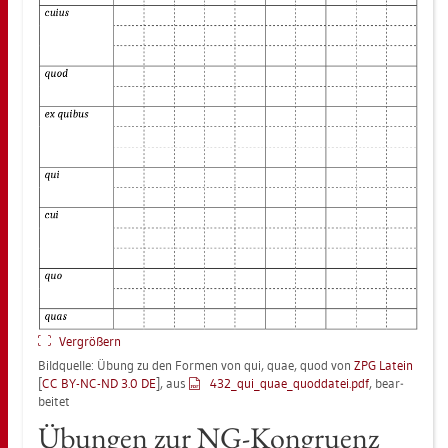
Ver­grö­ßern
Bild­quel­le: Übung zu den For­men von qui, quae, quod von
ZPG La­tein
[
CC BY-NC-ND 3.0 DE
], aus
432_qui_qua­e_quod­da­tei.pdf
, be­ar­
bei­tet
Übun­gen zur NG-Kon­gru­enz