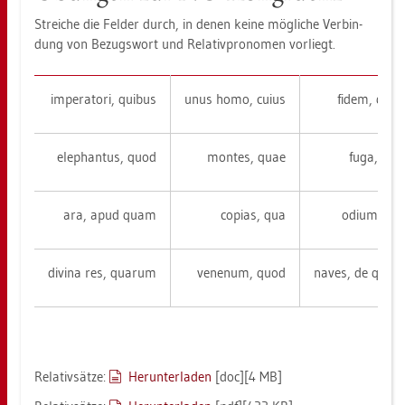
Strei­che die Fel­der durch, in denen keine mög­li­che Ver­bin­
dung von Be­zugs­wort und Re­la­tiv­pro­no­men vor­liegt.
im­pe­ra­to­ri, qui­bus
unus homo, cuius
fidem, qua
ele­phan­tus, quod
mon­tes, quae
fuga, quo
ara, apud quam
co­pi­as, qua
odium, cu
di­vina res, quar­um
ve­nen­um, quod
naves, de qui­bu
Re­la­tiv­sät­ze:
Her­un­ter­la­den
[doc][4 MB]