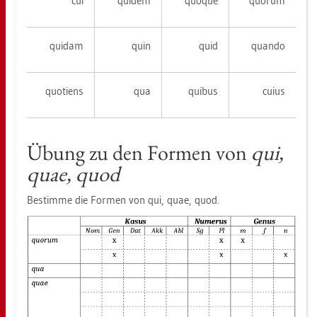
cui
qui­dem
quo­que
quo­rum
qui­dam
quin
quid
quan­do
quo­ti­ens
qua
qui­bus
cuius
Übung zu den For­men von
qui,
quae, quod
Be­stim­me die For­men von qui, quae, quod.