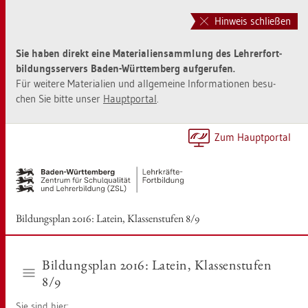
Zur
Zum
Haupt­
Sei­
Hinweis schließen
na­
ten­
vi­
in­
Sie haben di­rekt eine Ma­te­ria­li­en­samm­lung des Leh­rer­fort­
ga­
halt
bil­dungs­ser­vers Baden-Würt­tem­berg auf­ge­ru­fen.
ti­
sprin­
Für wei­te­re Ma­te­ria­li­en und all­ge­mei­ne In­for­ma­tio­nen be­su­
on
gen
chen Sie bitte unser
Haupt­por­tal
.
sprin­
[Alt]+
gen
[1]
[Alt]+
Zum Haupt­por­tal
[0]
Bil­dungs­plan 2016: La­tein, Klas­sen­stu­fen 8/9
Bil­dungs­plan 2016: La­tein, Klas­sen­stu­fen
8/9
Sie sind hier: