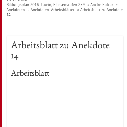
Bil­dungs­plan 2016: La­tein, Klas­sen­stu­fen 8/9
An­ti­ke Kul­tur
An­ek­do­ten
An­ek­do­ten: Ar­beits­blät­ter
Ar­beits­blatt zu An­ek­do­te
14
Ar­beits­blatt zu An­ek­do­te
14
Ar­beits­blatt