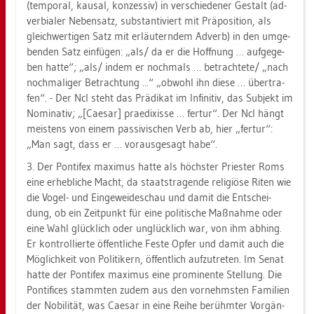
(tem­po­ral, kau­sal, kon­zes­siv) in ver­schie­de­ner Ge­stalt (ad­
ver­bia­ler Ne­ben­satz, sub­stan­ti­viert mit Prä­po­si­ti­on, als
gleich­wer­ti­gen Satz mit er­läu­tern­dem Ad­verb) in den um­ge­
ben­den Satz ein­fü­gen: „als/ da er die Hoff­nung … auf­ge­ge­
ben hatte“; „als/ indem er noch­mals … be­trach­te­te/ „nach
noch­ma­li­ger Be­trach­tung ...“ „ob­wohl ihn diese … über­tra­
fen“. - Der NcI steht das Prä­di­kat im In­fi­ni­tiv, das Sub­jekt im
No­mi­na­tiv; „[Cae­sar] pra­edi­xis­se … fer­tur“. Der NcI hängt
meis­tens von einem pas­si­vi­schen Verb ab, hier „fer­tur“:
„Man sagt, dass er … vor­aus­ge­sagt habe“.
3. Der Pon­ti­fex ma­xi­mus hatte als höchs­ter Pries­ter Roms
eine er­heb­li­che Macht, da staats­tra­gen­de re­li­giö­se Riten wie
die Vogel- und Ein­ge­wei­de­schau und damit die Ent­schei­
dung, ob ein Zeit­punkt für eine po­li­ti­sche Maß­nah­me oder
eine Wahl glück­lich oder un­glück­lich war, von ihm ab­hing.
Er kon­trol­lier­te öf­fent­li­che Feste Opfer und damit auch die
Mög­lich­keit von Po­li­ti­kern, öf­fent­lich auf­zu­tre­ten. Im Senat
hatte der Pon­ti­fex ma­xi­mus eine pro­mi­nen­te Stel­lung. Die
Pon­ti­fices stamm­ten zudem aus den vor­nehms­ten Fa­mi­li­en
der No­bi­li­tät, was Cae­sar in eine Reihe be­rühm­ter Vor­gän­