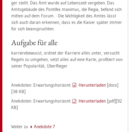
ger stellt. Das Amt wurde auf Le­bens­zeit ver­ge­ben. Das
Amts­ge­bäu­de des Pon­ti­fex ma­xi­mus, die Regia, be­fand sich
mit­ten auf dem Forum. - Die Wich­tig­keit des Amtes lässt
sich auch daran er­ken­nen, dass es die Kai­ser spä­ter immer
für sich be­an­spruch­ten.
Auf­ga­be für alle
kar­rie­r­e­be­wusst, ord­net der Kar­rie­re alles unter, ver­sucht
Re­geln zu um­ge­hen, setzt alles auf eine Karte, pro­fi­tiert von
sei­ner Po­pu­la­ri­tät, Über­flie­ger
An­ek­do­ten: Er­war­tungs­ho­ri­zont:
Her­un­ter­la­den
[docx]
[38 KB]
An­ek­do­ten: Er­war­tungs­ho­ri­zont:
Her­un­ter­la­den
[pdf][92
KB]
Wei­ter zu
An­ek­do­te 7