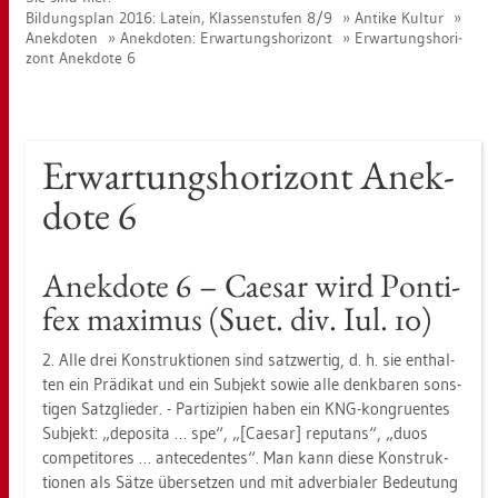
Bil­dungs­plan 2016: La­tein, Klas­sen­stu­fen 8/9
An­ti­ke Kul­tur
An­ek­do­ten
An­ek­do­ten: Er­war­tungs­ho­ri­zont
Er­war­tungs­ho­ri­
zont An­ek­do­te 6
Er­war­tungs­ho­ri­zont An­ek­
do­te 6
An­ek­do­te 6 – Cae­sar wird Pon­ti­
fex ma­xi­mus (Suet. div. Iul. 10)
2. Alle drei Kon­struk­tio­nen sind satz­wer­tig, d. h. sie ent­hal­
ten ein Prä­di­kat und ein Sub­jekt sowie alle denk­ba­ren sons­
ti­gen Satz­glie­der. - Par­ti­zi­pi­en haben ein KNG-kon­gru­en­tes
Sub­jekt: „de­po­si­ta … spe“, „[Cae­sar] re­pu­tans“, „duos
com­pe­ti­to­res … an­te­ce­den­tes“. Man kann diese Kon­struk­
tio­nen als Sätze über­set­zen und mit ad­ver­bia­ler Be­deu­tung