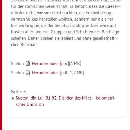
tur der rö­mi­schen Ge­sell­schaft. Er be­tont, dass die Cae­s­ar­
mör­der nicht, wie sie selbst dach­ten, die Frei­heit des ge­
sam­ten Vol­kes her­stel­len woll­ten, son­dern nur die einer
klei­nen Grup­pe, die der Se­nats­a­ris­to­kra­tie. Dies wäre auf
Kos­ten aller an­de­ren Grup­pen und Schich­ten des Reichs ge­
sche­hen. Daher blie­ben sie iso­liert und ohne ge­sell­schaft­li­
chen Rück­halt.
Sue­ton:
Her­un­ter­la­den
[doc][4 MB]
Sue­ton:
Her­un­ter­la­den
[pdf][1,2 MB]
Wei­ter zu
Sue­ton, div. Lul. 81-82: Die Iden des März – ko­lo­me­tri­
scher Um­bruch