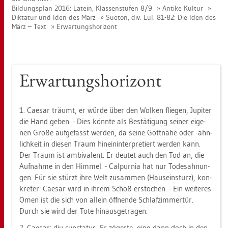
Bil­dungs­plan 2016: La­tein, Klas­sen­stu­fen 8/9
An­ti­ke Kul­tur
Dik­ta­tur und Iden des März
Sue­ton, div. Lul. 81-82: Die Iden des
März – Text
Er­war­tungs­ho­ri­zont
Er­war­tungs­ho­ri­zont
1. Cae­sar träumt, er würde über den Wol­ken flie­gen, Ju­pi­ter
die Hand geben. - Dies könn­te als Be­stä­ti­gung sei­ner ei­ge­
nen Größe auf­ge­fasst wer­den, da seine Gott­nä­he oder -ähn­
lich­keit in die­sen Traum hin­ein­in­ter­pre­tiert wer­den kann.
Der Traum ist am­bi­va­lent: Er deu­tet auch den Tod an, die
Auf­nah­me in den Him­mel. - Cal­pur­nia hat nur To­des­ah­nun­
gen. Für sie stürzt ihre Welt zu­sam­men (Haus­ein­sturz), kon­
kre­ter: Cae­sar wird in ihrem Schoß er­sto­chen. - Ein wei­te­res
Omen ist die sich von al­lein öff­nen­de Schlaf­zim­mer­tür.
Durch sie wird der Tote hin­aus­ge­tra­gen.
2. Cae­sar: diu cunc­ta­tus. Er zö­ger­te, ging dann doch in den