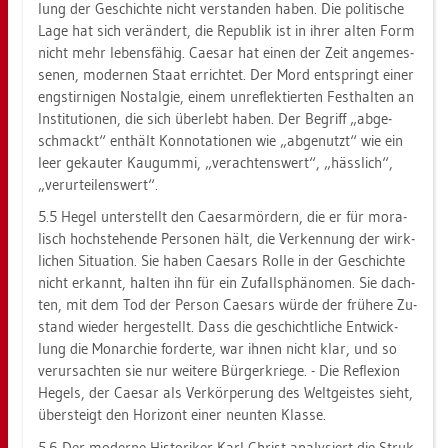
lung der Ge­schich­te nicht ver­stan­den haben. Die po­li­ti­sche
Lage hat sich ver­än­dert, die Re­pu­blik ist in ihrer alten Form
nicht mehr le­bens­fä­hig. Cae­sar hat einen der Zeit an­ge­mes­
se­nen, mo­der­nen Staat er­rich­tet. Der Mord ent­springt einer
eng­stir­ni­gen Nost­al­gie, einem un­re­flek­tier­ten Fest­hal­ten an
In­sti­tu­tio­nen, die sich über­lebt haben. Der Be­griff „ab­ge­
schmackt“ ent­hält Kon­no­ta­tio­nen wie „ab­ge­nutzt“ wie ein
leer ge­kau­ter Kau­gum­mi, „ver­ach­tens­wert“, „häss­lich“,
„ver­ur­tei­lens­wert“.
5.5 Hegel un­ter­stellt den Cae­s­ar­mör­dern, die er für mo­ra­
lisch hoch­ste­hen­de Per­so­nen hält, die Ver­ken­nung der wirk­
li­chen Si­tua­ti­on. Sie haben Cae­sars Rolle in der Ge­schich­te
nicht er­kannt, hal­ten ihn für ein Zu­fall­sphä­no­men. Sie dach­
ten, mit dem Tod der Per­son Cae­sars würde der frü­he­re Zu­
stand wie­der her­ge­stellt. Dass die ge­schicht­li­che Ent­wick­
lung die Mon­ar­chie for­der­te, war ihnen nicht klar, und so
ver­ur­sach­ten sie nur wei­te­re Bür­ger­krie­ge. - Die Re­fle­xi­on
He­gels, der Cae­sar als Ver­kör­pe­rung des Welt­geis­tes sieht,
über­steigt den Ho­ri­zont einer neun­ten Klas­se.
5.6 Der mo­der­ne His­to­ri­ker Karl Christ ana­ly­siert die Struk­