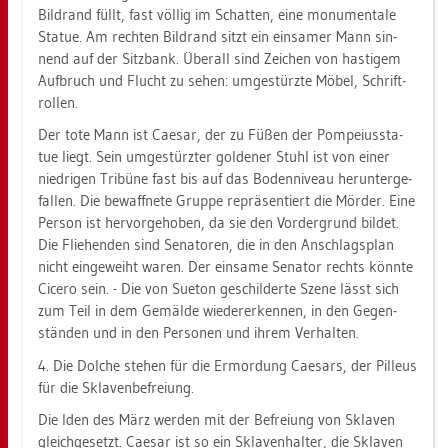
Bild­rand füllt, fast völ­lig im Schat­ten, eine mo­nu­men­ta­le
Sta­tue. Am rech­ten Bild­rand sitzt ein ein­sa­mer Mann sin­
nend auf der Sitz­bank. Über­all sind Zei­chen von has­ti­gem
Auf­bruch und Flucht zu sehen: um­ge­stürz­te Möbel, Schrift­
rol­len.
Der tote Mann ist Cae­sar, der zu Füßen der Pom­pei­us­sta­
tue liegt. Sein um­ge­stürz­ter gol­de­ner Stuhl ist von einer
nied­ri­gen Tri­bü­ne fast bis auf das Bo­den­ni­veau her­un­ter­ge­
fal­len. Die be­waff­ne­te Grup­pe re­prä­sen­tiert die Mör­der. Eine
Per­son ist her­vor­ge­ho­ben, da sie den Vor­der­grund bil­det.
Die Flie­hen­den sind Se­na­to­ren, die in den An­schlags­plan
nicht ein­ge­weiht waren. Der ein­sa­me Se­na­tor rechts könn­te
Ci­ce­ro sein. - Die von Sue­ton ge­schil­der­te Szene lässt sich
zum Teil in dem Ge­mäl­de wie­der­er­ken­nen, in den Ge­gen­
stän­den und in den Per­so­nen und ihrem Ver­hal­ten.
4. Die Dol­che ste­hen für die Er­mor­dung Cae­sars, der Pil­leus
für die Skla­ven­be­frei­ung.
Die Iden des März wer­den mit der Be­frei­ung von Skla­ven
gleich­ge­setzt. Cae­sar ist so ein Skla­ven­hal­ter, die Skla­ven