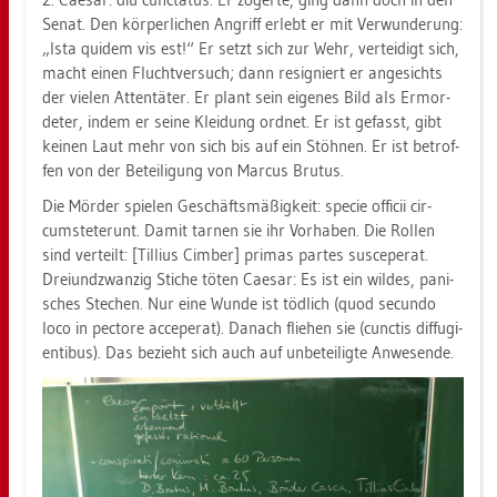
Senat. Den kör­per­li­chen An­griff er­lebt er mit Ver­wun­de­rung:
„Ista qui­dem vis est!“ Er setzt sich zur Wehr, ver­tei­digt sich,
macht einen Flucht­ver­such; dann re­si­gniert er an­ge­sichts
der vie­len At­ten­tä­ter. Er plant sein ei­ge­nes Bild als Er­mor­
de­ter, indem er seine Klei­dung ord­net. Er ist ge­fasst, gibt
kei­nen Laut mehr von sich bis auf ein Stöh­nen. Er ist be­trof­
fen von der Be­tei­li­gung von Mar­cus Bru­tus.
Die Mör­der spie­len Ge­schäfts­mä­ßig­keit: spe­cie of­fi­cii cir­
cums­te­ter­unt. Damit tar­nen sie ihr Vor­ha­ben. Die Rol­len
sind ver­teilt: [Til­li­us Cim­ber] pri­mas par­tes sus­ce­pe­rat.
Drei­und­zwan­zig Sti­che töten Cae­sar: Es ist ein wil­des, pa­ni­
sches Ste­chen. Nur eine Wunde ist töd­lich (quod se­cun­do
loco in pec­to­re ac­ce­pe­rat). Da­nach flie­hen sie (cunc­tis dif­fu­gi­
en­ti­bus). Das be­zieht sich auch auf un­be­tei­lig­te An­we­sen­de.