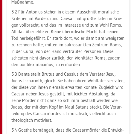
Maß­nah­me.
5.2 Für An­to­ni­us ste­hen in die­sem Aus­schnitt mo­ra­li­sche
Kri­te­ri­en im Vor­der­grund. Cae­sar hat größ­te Taten in Krie­
gen voll­bracht, und das im In­ter­es­se und zum Wohl Roms.
All das über­leb­te er. Keine über­ir­di­sche Macht hat sei­nen
Tod her­bei­ge­führt. Er starb dort, wo er damit am we­nigs­ten
zu rech­nen hatte, mit­ten im sa­kro­sank­ten Zen­trum Roms,
in der Curia, von der Hand ver­trau­ter Per­so­nen. Diese
scheu­ten nicht davor zu­rück, den Wohl­tä­ter Roms, zudem
den pon­ti­fex ma­xi­mus, zu er­mor­den.
5.3 Dante stellt Bru­tus und Cas­si­us dem Ver­rä­ter Jesu,
Judas Isch­a­rioth, gleich. Sie haben ihren Wohl­tä­ter ver­ra­ten,
der diese von ihnen nie­mals er­war­ten konn­te. Zu­gleich wird
Cae­sar neben Jesus ge­stellt, mit leich­ter Ab­stu­fung, da
seine Mör­der nicht ganz so schlimm be­straft wer­den wie
Judas, der mit dem Kopf im Maul Sa­tans steckt. Die Ver­ur­
tei­lung des Cae­s­ar­mor­des ist mo­ra­lisch, viel­leicht auch
theo­lo­gisch mo­ti­viert.
5.4 Goe­the be­män­gelt, dass die Cae­s­ar­mör­der die Ent­wick­