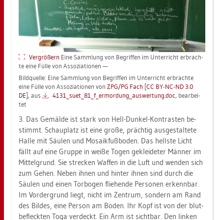
Ver­grö­ßern
Eine Samm­lung von Be­grif­fen im Un­ter­richt er­brach­
te eine Fülle von As­so­zia­tio­nen —
Bild­quel­le: Eine Samm­lung von Be­grif­fen im Un­ter­richt er­brach­te
eine Fülle von As­so­zia­tio­nen von
ZPG/PG Fach
[
CC BY-NC-ND 3.0
DE
], aus
4131_­su­e­t_81_f_er­mor­dun­g_aus­wer­tung.doc
, be­ar­bei­
tet
3. Das Ge­mäl­de ist stark von Hell-Dun­kel-Kon­tras­ten be­
stimmt. Schau­platz ist eine große, präch­tig aus­ge­stal­te­te
Halle mit Säu­len und Mo­sa­ik­fuß­bo­den. Das hells­te Licht
fällt auf eine Grup­pe in weiße Togen ge­klei­de­ter Män­ner im
Mit­tel­grund. Sie stre­cken Waf­fen in die Luft und wen­den sich
zum Gehen. Neben ihnen und hin­ter ihnen sind durch die
Säu­len und einen Tor­bo­gen flie­hen­de Per­so­nen er­kenn­bar.
Im Vor­der­grund liegt, nicht im Zen­trum, son­dern am Rand
des Bil­des, eine Per­son am Boden. Ihr Kopf ist von der blut­
be­fleck­ten Toga ver­deckt. Ein Arm ist sicht­bar. Den lin­ken