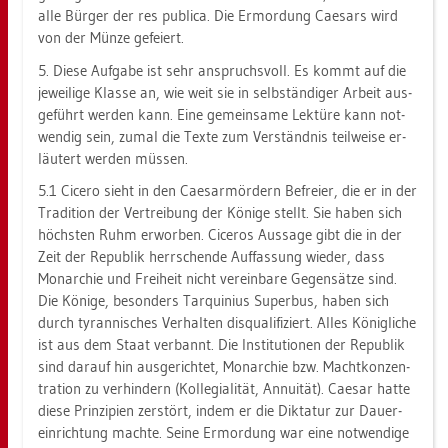
alle Bür­ger der res pu­bli­ca. Die Er­mor­dung Cae­sars wird
von der Münze ge­fei­ert.
5. Diese Auf­ga­be ist sehr an­spruchs­voll. Es kommt auf die
je­wei­li­ge Klas­se an, wie weit sie in selb­stän­di­ger Ar­beit aus­
ge­führt wer­den kann. Eine ge­mein­sa­me Lek­tü­re kann not­
wen­dig sein, zumal die Texte zum Ver­ständ­nis teil­wei­se er­
läu­tert wer­den müs­sen.
5.1 Ci­ce­ro sieht in den Cae­s­ar­mör­dern Be­frei­er, die er in der
Tra­di­ti­on der Ver­trei­bung der Kö­ni­ge stellt. Sie haben sich
höchs­ten Ruhm er­wor­ben. Ci­ce­ros Aus­sa­ge gibt die in der
Zeit der Re­pu­blik herr­schen­de Auf­fas­sung wie­der, dass
Mon­ar­chie und Frei­heit nicht ver­ein­ba­re Ge­gen­sät­ze sind.
Die Kö­ni­ge, be­son­ders Tar­qui­ni­us Su­per­bus, haben sich
durch ty­ran­ni­sches Ver­hal­ten dis­qua­li­fi­ziert. Alles Kö­nig­li­che
ist aus dem Staat ver­bannt. Die In­sti­tu­tio­nen der Re­pu­blik
sind dar­auf hin aus­ge­rich­tet, Mon­ar­chie bzw. Macht­kon­zen­
tra­ti­on zu ver­hin­dern (Kol­le­gia­li­tät, An­nui­tät). Cae­sar hatte
diese Prin­zi­pi­en zer­stört, indem er die Dik­ta­tur zur Dau­er­
ein­rich­tung mach­te. Seine Er­mor­dung war eine not­wen­di­ge