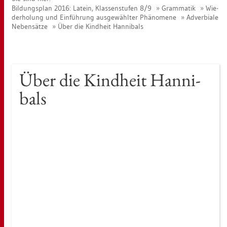
Bil­dungs­plan 2016: La­tein, Klas­sen­stu­fen 8/9
Gram­ma­tik
Wie­
der­ho­lung und Ein­füh­rung aus­ge­wähl­ter Phä­no­me­ne
Ad­ver­bia­le
Ne­ben­sät­ze
Über die Kind­heit Han­ni­bals
Über die Kind­heit Han­ni­
bals