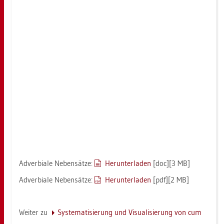
Ad­ver­bia­le Ne­ben­sät­ze:
Her­un­ter­la­den
[doc][3 MB]
Ad­ver­bia­le Ne­ben­sät­ze:
Her­un­ter­la­den
[pdf][2 MB]
Wei­ter zu
Sys­te­ma­ti­sie­rung und Vi­sua­li­sie­rung von cum