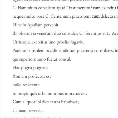
3
C. Fla­mi­ni­um con­su­lem apud Tra­su­menum
cum
ex­er­ci­tu 
neque multo post C. Cen­teni­um prae­to­rem
cum
delec­ta m
Hinc in Apu­li­am per­ve­nit.
Ibi ob­vi­am ei ve­n­er­unt duo con­su­les, C. Te­ren­ti­us et L. Ae­mi
Ut­ri­us­que ex­er­ci­tus uno pro­elio fu­ga­vit,
Pau­lum con­su­lem oc­ci­dit et ali­quot prae­te­rea con­su­la­res, 
qui su­pe­rio­re anno fu­erat con­sul.
Hac pugna pugna­ta
Romam pro­fec­tus est
nullo re­sis­ten­te.
In pro­pinquis urbi mon­ti­bus mo­ra­tus est.
Cum
ali­quot ibi dies cas­tra ha­buis­set,
Ca­puam re­ver­tit.
1