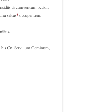
in­si­diis cir­cum­ven­tum oc­ci­dit
4
anu sal­tus
oc­cup­an­tem.
­li­us.
in his Cn. Ser­vi­li­um Ge­mi­num,