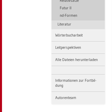
Re­la­tiv­sät­ze
Futur II
nd-For­men
Li­te­ra­tur
Wör­ter­buch­ar­beit
Leit­per­spek­ti­ven
Alle Da­tei­en her­un­ter­la­den
In­for­ma­tio­nen zur Fort­bil­
dung
Au­to­ren­team