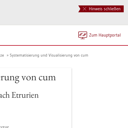
Hinweis schließen
Zum Haupt­por­tal
­ze
Sys­te­ma­ti­sie­rung und Vi­sua­li­sie­rung von cum
­sie­rung von cum
h Etru­ri­en
re­tur,