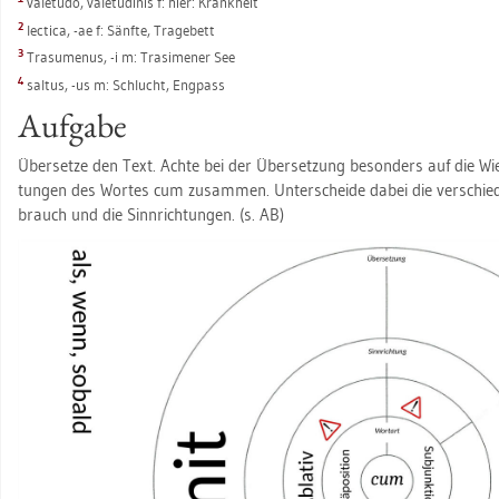
va­letu­do, va­letu­di­nis f: hier: Krank­heit
2
lec­tica, -ae f: Sänf­te, Tra­ge­bett
3
Tra­su­me­nus, -i m: Tra­si­me­ner See
4
sal­tus, -us m: Schlucht, Eng­pass
Auf­ga­be
Über­set­ze den Text. Achte bei der Über­set­zung be­son­ders auf die Wie
tun­gen des Wor­tes cum zu­sam­men. Un­ter­schei­de dabei die ver­schie­
brauch und die Sinn­rich­tun­gen. (s. AB)