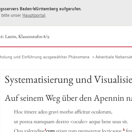
ngs­ser­vers Baden-Würt­tem­berg auf­ge­ru­fen.
ie bitte unser
Haupt­por­tal
.
6: La­tein, Klas­sen­stu­fen 8/9
­ho­lung und Ein­füh­rung aus­ge­wähl­ter Phä­no­me­ne
Ad­ver­bia­le Ne­ben­sät
Sys­te­ma­ti­sie­rung und Vi­sua­li
Auf sei­nem Weg über den Apen­nin nac
Hoc iti­ne­re adeo gravi morbo af­fi­ci­tur ocu­l­o­rum,
ut pos­tea num­quam dex­tro <oculo> aeque bene usus sit.
1
2
Qua va­letu­di­ne
cum
etiam tum pre­me­re­tur lec­ticaque
fer­