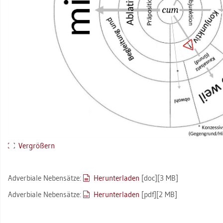
Ver­grö­ßern
Ad­ver­bia­le Ne­ben­sät­ze:
Her­un­ter­la­den
[doc][3 MB]
Ad­ver­bia­le Ne­ben­sät­ze:
Her­un­ter­la­den
[pdf][2 MB]