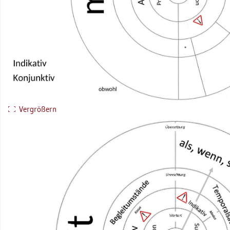
Ver­grö­ßern