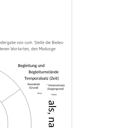
­der­ga­be von cum. Stel­le die Be­deu­
de­nen Wort­ar­ten, den Mo­dus­ge­