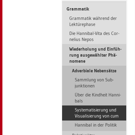
Gram­ma­tik
Gram­ma­tik wäh­rend der
Lek­tü­re­pha­se
Die Han­ni­bal-Vita des Cor­
ne­li­us Nepos
Wie­der­ho­lung und Ein­füh­
rung aus­ge­wähl­ter Phä­
no­me­ne
Ad­ver­bia­le Ne­ben­sät­ze
Samm­lung von Sub­
junk­tio­nen
Über die Kind­heit Han­ni­
bals
Sys­te­ma­ti­sie­rung und
Vi­sua­li­sie­rung von cum
Han­ni­bal in der Po­li­tik