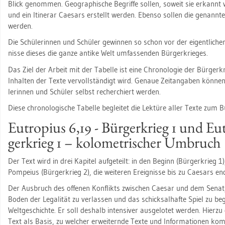
Blick ge­nom­men. Geo­gra­phi­sche Be­grif­fe sol­len, so­weit sie er­kannt
und ein Iti­nerar Cae­sars er­stellt wer­den. Eben­so sol­len die ge­nann­ten
wer­den.
Die Schü­le­rin­nen und Schü­ler ge­win­nen so schon vor der ei­gent­li­chen 
nis­se die­ses die ganze an­ti­ke Welt um­fas­sen­den Bür­ger­krie­ges.
Das Ziel der Ar­beit mit der Ta­bel­le ist eine Chro­no­lo­gie der Bür­ger­k
In­hal­ten der Texte ver­voll­stän­digt wird. Ge­naue Zeit­an­ga­ben kön­n
le­rin­nen und Schü­ler selbst re­cher­chiert wer­den.
Diese chro­no­lo­gi­sche Ta­bel­le be­glei­tet die Lek­tü­re aller Texte zum B
Eu­tro­pi­us 6,19 - Bür­ger­krieg 1 und Eu­
ger­krieg 1 – ko­lo­me­tri­scher Um­bruch
Der Text wird in drei Ka­pi­tel auf­ge­teilt: in den Be­ginn (Bür­ger­krieg
Pom­pei­us (Bür­ger­krieg 2), die wei­te­ren Er­eig­nis­se bis zu Cae­sars end
Der Aus­bruch des of­fe­nen Kon­flikts zwi­schen Cae­sar und dem Senat,
Boden der Le­ga­li­tät zu ver­las­sen und das schick­sal­haf­te Spiel zu be
Welt­ge­schich­te. Er soll des­halb in­ten­si­ver aus­ge­lo­tet wer­den. Hier­z
Text als Basis, zu wel­cher er­wei­tern­de Texte und In­for­ma­tio­nen kom