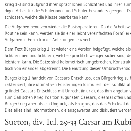
krieg 1-3 sind auf­grund ihrer sprach­li­chen Schlicht­heit und ihrer sum­
di­gen Ar­beit für die Schü­le­rin­nen und Schü­ler be­son­ders ge­eig­net.
schlos­sen, wel­che die Klas­se be­ar­bei­ten kann.
Die Auf­ga­ben be­nut­zen wie­der die Ba­sis­ope­ra­to­ren. Da die Ar­beits­
Rou­ti­ne sein kann, wer­den sie (in einer leicht ver­ein­fach­ten Form) er
Auf­ga­ben in Form kur­zer An­lei­tun­gen skiz­ziert.
Dem Text Bür­ger­krieg 1 ist wie­der eine Ver­si­on bei­ge­fügt, wel­che 
Schü­le­rin­nen und Schü­lern, wel­che sprach­lich we­ni­ger si­cher sind, d
leich­tern kann. Die Sätze sind ko­lo­me­trisch um­ge­bro­chen, Kon­struk
tisch von ein­an­der ab­ge­trennt. Die Be­nut­zung die­ser Um­bruch­ver­si­o
Bür­ger­krieg 1 han­delt von Cae­sars Ent­schluss, den Bür­ger­krieg zu be
rak­te­ri­siert, ihre ul­ti­ma­ti­ven For­de­run­gen for­mu­liert, der Kon­flikt a
grün­det Cae­sars Ent­schluss mit Un­recht (ini­uria), das ihm an­ge­tan 
zum Gal­li­schen Krieg Po­si­ti­on zu­guns­ten Cae­sars, dies­mal offen und e
Bür­ger­krieg aber als ein Un­glück, als Er­eig­nis, das das Schick­sal de
Dies alles sind In­for­ma­tio­nen, die aus­ge­wer­tet und dis­ku­tiert wer­d
Sue­ton, div. Iul. 29-33 Cae­sar am Ru­bi