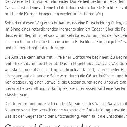
Der zwei­te Teil ist von zu­neh­men­der Dun­kel­heit be­stimmt. Aus dem Lic
Cae­sar fast al­lei­ne auf eine Irr­fahrt durch stock­dunk­le Nacht. Ein zu­
bre­chen­de Mor­gen brin­gen ihn wie­der auf si­che­ren Weg.
So­bald er die­sen Weg er­reicht hat, muss eine Ent­schei­dung fal­len, die 
Im Sinne eines re­tar­die­ren­den Mo­ments sin­niert Cae­sar über die Fol
dass er im Be­griff ist, etwas Un­um­kehr­ba­res zu tun, das der Welt viel
ches port­en­tum be­stärkt ihn in sei­nem Ent­schluss. Zur „ini­qui­tas“ se
und er über­schrei­tet den Ru­bi­kon.
Die Ana­ly­se kann etwa mit Hilfe einer Licht­kur­ve be­gin­nen: Zu Be­ginn
fent­lich­keit; dann taucht er ab. Das Licht geht aus; Cae­sars Weg dur
welts­fahrt, und als er bei Ta­ges­an­bruch auf­taucht, ist er in jeder Hin
Über­gang auf die an­de­re Seite wird durch die Göt­ter be­för­dert und b
Kon­kre­ti­sie­rung einer Schwel­le, die Cae­sar durch seine Un­ter­welts­fa
li­te­ra­ri­sche Ge­stal­tung ist kom­plex; sie zu er­fas­sen wird eine wert­vol­
kläss­ler sein.
Die Un­ter­su­chung un­ter­schied­li­cher Ver­sio­nen des Wür­fel-Sat­zes gib
Nu­an­cen vor allem ver­schie­de­ne As­pek­te der Ent­schei­dung aus­zu­lo­t
was ist der Ge­gen­stand der Ent­schei­dung, wann fällt die Ent­schei­du