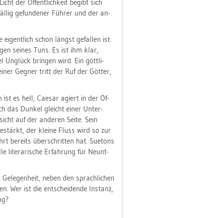
ht der Öf­fent­lich­keit be­gibt sich
fäl­lig ge­fun­de­ner Füh­rer und der an­
ei­gent­lich schon längst ge­fal­len ist.
­gen sei­nes Tuns. Es ist ihm klar,
 Un­glück brin­gen wird. Ein gött­li­
i­ner Geg­ner tritt der Ruf der Göt­ter,
 ist es hell, Cae­sar agiert in der Öf­
ch das Dun­kel gleicht einer Un­ter­
­sicht auf der an­de­ren Seite. Sein
e­stärkt, der klei­ne Fluss wird so zur
hrt be­reits über­schrit­ten hat. Sue­tons
le li­te­ra­ri­sche Er­fah­rung für Neunt­
t Ge­le­gen­heit, neben den sprach­li­chen
en: Wer ist die ent­schei­den­de In­stanz,
ng?