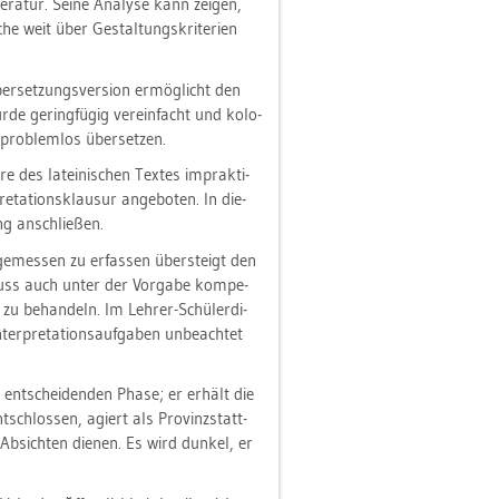
e­ra­tur. Seine Ana­ly­se kann zei­gen,
he weit über Ge­stal­tungs­kri­te­ri­en
er­set­zungs­ver­si­on er­mög­licht den
rde ge­ring­fü­gig ver­ein­facht und ko­lo­
 pro­blem­los über­set­zen.
 des la­tei­ni­schen Tex­tes im­prak­ti­
a­ti­ons­klau­sur an­ge­bo­ten. In die­
ng an­schlie­ßen.
n­ge­mes­sen zu er­fas­sen über­steigt den
 muss auch unter der Vor­ga­be kom­pe­
t zu be­han­deln. Im Leh­rer-Schü­ler­di­
­pre­ta­ti­ons­auf­ga­ben un­be­ach­tet
 ent­schei­den­den Phase; er er­hält die
­schlos­sen, agiert als Pro­vinz­statt­
n Ab­sich­ten die­nen. Es wird dun­kel, er