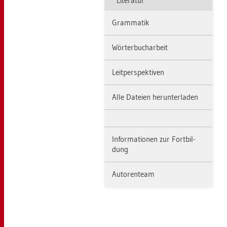
Li­te­ra­tur
Gram­ma­tik
Wör­ter­buch­ar­beit
Leit­per­spek­ti­ven
Alle Da­tei­en her­un­ter­la­den
In­for­ma­tio­nen zur Fort­bil­
dung
Au­to­ren­team