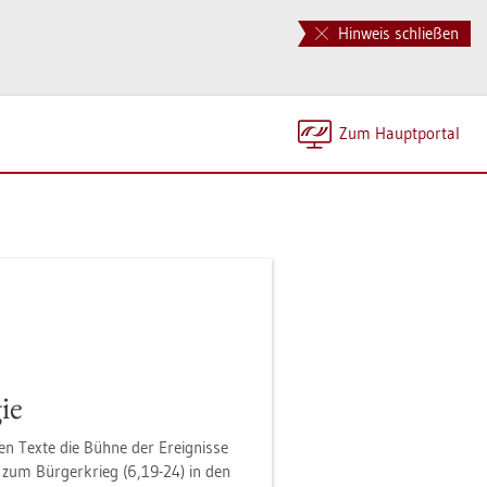
Hinweis schließen
Zum Haupt­por­tal
ie
hen Texte die Bühne der Er­eig­nis­se
xt zum Bür­ger­krieg (6,19-24) in den