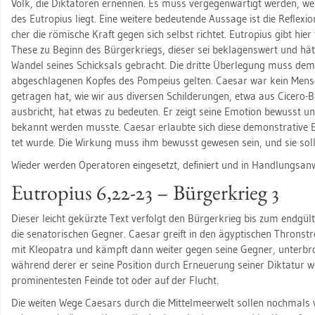
Volk, die Dik­ta­to­ren er­nen­nen. Es muss ver­ge­gen­wär­tigt wer­den, we
des Eu­tro­pi­us liegt. Eine wei­te­re be­deu­ten­de Aus­sa­ge ist die Re­fle­
cher die rö­mi­sche Kraft gegen sich selbst rich­tet. Eu­tro­pi­us gibt hier te
These zu Be­ginn des Bür­ger­kriegs, die­ser sei be­kla­gens­wert und h
Wan­del sei­nes Schick­sals ge­bracht. Die drit­te Über­le­gung muss dem
ab­ge­schla­ge­nen Kop­fes des Pom­pei­us gel­ten. Cae­sar war kein Me
ge­tra­gen hat, wie wir aus di­ver­sen Schil­de­run­gen, etwa aus Ci­ce­ro-B
aus­bricht, hat etwas zu be­deu­ten. Er zeigt seine Emo­ti­on be­wusst und
be­kannt wer­den muss­te. Cae­sar er­laub­te sich diese de­mons­tra­ti­ve E
tet wurde. Die Wir­kung muss ihm be­wusst ge­we­sen sein, und sie soll h
Wie­der wer­den Ope­ra­to­ren ein­ge­setzt, de­fi­niert und in Hand­lungs­an­
Eu­tro­pi­us 6,22-23 – Bür­ger­krieg 3
Die­ser leicht ge­kürz­te Text ver­folgt den Bür­ger­krieg bis zum end­gül­ti
die se­na­to­ri­schen Geg­ner. Cae­sar greift in den ägyp­ti­schen Thron­strei
mit Kleo­pa­tra und kämpft dann wei­ter gegen seine Geg­ner, un­ter­bro
wäh­rend derer er seine Po­si­ti­on durch Er­neue­rung sei­ner Dik­ta­tur wei
pro­mi­nen­tes­ten Fein­de tot oder auf der Flucht.
Die wei­ten Wege Cae­sars durch die Mit­tel­meer­welt sol­len noch­mals v