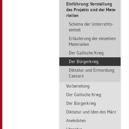
Ein­füh­rung: Vor­stel­lung
des Pro­jekts und der Ma­te­
ria­li­en
Sche­ma der Un­ter­richts­
ein­heit
Er­läu­te­rung der ein­zel­nen
Ma­te­ria­li­en
Der Gal­li­sche Krieg
Der Bür­ger­krieg
Dik­ta­tur und Er­mor­dung
Cae­sars
Vor­be­rei­tung
Der Gal­li­sche Krieg
Der Bür­ger­krieg
Dik­ta­tur und Iden des März
An­ek­do­ten