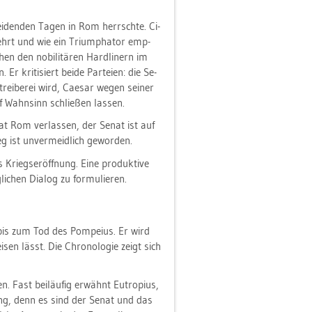
schei­den­den Tagen in Rom herrsch­te. Ci­
e­kehrt und wie ein Tri­um­pha­tor emp­
en den no­bi­li­tä­ren Hard­li­nern im
 Er kri­ti­siert beide Par­tei­en: die Se­
­trei­be­rei wird, Cae­sar wegen sei­ner
uf Wahn­sinn schlie­ßen las­sen.
ro hat Rom ver­las­sen, der Senat ist auf
g ist un­ver­meid­lich ge­wor­den.
 Kriegs­er­öff­nung. Eine pro­duk­ti­ve
i­chen Dia­log zu for­mu­lie­ren.
n bis zum Tod des Pom­pei­us. Er wird
i­sen lässt. Die Chro­no­lo­gie zeigt sich
en. Fast bei­läu­fig er­wähnt Eu­tro­pi­us,
­rung, denn es sind der Senat und das