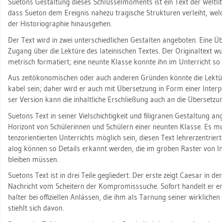
Sue­tons Ge­stal­tung die­ses Schlüs­sel­mo­ments ist ein Text der Welt­li­t
dass Sue­ton dem Er­eig­nis na­he­zu tra­gi­sche Struk­tu­ren ver­leiht, wel­c
der His­to­rio­gra­phie hin­aus­ge­hen.
Der Text wird in zwei un­ter­schied­li­chen Ge­stal­ten an­ge­bo­ten. Eine Üb
Zu­gang über die Lek­tü­re des la­tei­ni­schen Tex­tes. Der Ori­gi­nal­text wu
me­trisch for­ma­tiert; eine neun­te Klas­se konn­te ihn im Un­ter­richt so
Aus zeit­öko­no­mi­schen oder auch an­de­ren Grün­den könn­te die Lek­tü­re
ka­bel sein; daher wird er auch mit Über­set­zung in Form einer In­ter­pre­t
ser Ver­si­on kann die in­halt­li­che Er­schlie­ßung auch an die Über­set­zu
Sue­tons Text in sei­ner Viel­schich­tig­keit und fi­li­gra­nen Ge­stal­tung a
Ho­ri­zont von Schü­le­rin­nen und Schü­lern einer neun­ten Klas­se. Es
tenz­ori­en­tier­ten Un­ter­richts mög­lich sein, die­sen Text leh­rer­zen­trier
alog kön­nen so De­tails er­kannt wer­den, die im gro­ben Ras­ter von In­ter
blei­ben müs­sen.
Sue­tons Text ist in drei Teile ge­glie­dert. Der erste zeigt Cae­sar in der
Nach­richt vom Schei­tern der Kom­pro­miss­su­che. So­fort han­delt er ent
hal­ter bei of­fi­zi­el­len An­läs­sen, die ihm als Tar­nung sei­ner wirk­li­che
stiehlt sich davon.