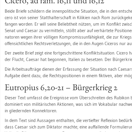
Ci­ce­ro, ad fam. 16,11 und 16,12
Beide Brie­fe schil­dern die in­nen­po­li­ti­sche Si­tua­ti­on, die in den ent­
ce­ro ist von sei­ner Statt­hal­ter­schaft in Ki­li­ki­en nach Rom zu­rück­g
fan­gen wor­den. Er will seine Be­liebt­heit nüt­zen, um im Kon­flikt zwi­sch
Senat und Cae­sar zu ver­mit­teln, stößt aber auf ver­här­te­te Po­si­tio­nen.
na­to­ren wegen ihrer völ­li­gen Kom­pro­mis­s­un­fä­hig­keit, die zur Kriegs
of­fen­sicht­li­chen Rechts­ver­let­zun­gen, die in den Augen Ci­ce­ros nur a
Der zwei­te Brief zeigt eine fort­ge­schrit­te­ne Kon­flikt­si­tua­ti­on. Ci­ce­
der Flucht, Cae­sar hat be­gon­nen, Ita­li­en zu be­set­zen. Der Bür­ger­krie
Die Ar­beits­auf­trä­ge die­nen der Er­fas­sung der Si­tua­ti­on nach Cae­sars
Auf­ga­be dient dazu, die Rechts­po­si­tio­nen in einem fik­ti­ven, aber mög­l
Eu­tro­pi­us 6,20-21 – Bür­ger­krieg 2
Die­ser Text um­fasst die Er­eig­nis­se vom Über­schrei­ten des Ru­bi­ko
do­mi­niert von mi­li­tä­ri­schen Ak­tio­nen, was sich im Vo­ka­bu­lar nach­we
in glie­dern­den Kon­nek­to­ren.
In dem Text sind Aus­sa­gen ent­hal­ten, die ver­tief­ter Re­fle­xi­on be­dür­f
dass Cae­sar sich zum Dik­ta­tor mach­te; eine auf­fal­len­de For­mu­lie