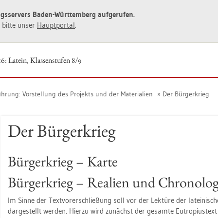
ngs­ser­vers Baden-Würt­tem­berg auf­ge­ru­fen.
ie bitte unser
Haupt­por­tal
.
6: La­tein, Klas­sen­stu­fen 8/9
üh­rung: Vor­stel­lung des Pro­jekts und der Ma­te­ria­li­en
Der Bür­ger­krieg
Der Bür­ger­krieg
Bür­ger­krieg – Karte
Bür­ger­krieg – Rea­li­en und Chro­no­lo­g
Im Sinne der Text­vor­er­schlie­ßung soll vor der Lek­tü­re der la­tei­ni­sc
dar­ge­stellt wer­den. Hier­zu wird zu­nächst der ge­sam­te Eu­tro­pi­us­te