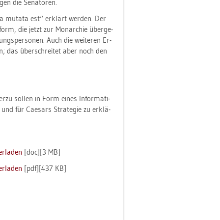
en die Se­na­to­ren.
a mu­ta­ta est“ er­klärt wer­den. Der
s­form, die jetzt zur Mon­ar­chie über­ge­
ngs­per­so­nen. Auch die wei­te­ren Er­
en; das über­schrei­tet aber noch den
ier­zu sol­len in Form eines In­for­ma­ti­
und für Cae­sars Stra­te­gie zu er­klä­
er­la­den
[doc][3 MB]
er­la­den
[pdf][437 KB]