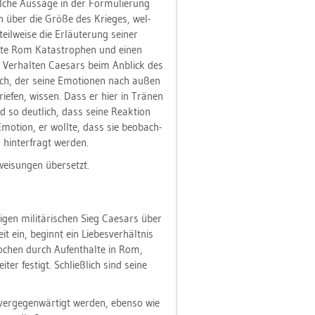
l­che Aus­sa­ge in der For­mu­lie­rung
xi­on über die Größe des Krie­ges, wel­
il­wei­se die Er­läu­te­rung sei­ner
ätte Rom Ka­ta­stro­phen und einen
 Ver­hal­ten Cae­sars beim An­blick des
nsch, der seine Emo­tio­nen nach außen
rie­fen, wis­sen. Dass er hier in Trä­nen
 so deut­lich, dass seine Re­ak­ti­on
mo­ti­on, er woll­te, dass sie be­ob­ach­
in­ter­fragt wer­den.
wei­sun­gen über­setzt.
­gen mi­li­tä­ri­schen Sieg Cae­sars über
t ein, be­ginnt ein Lie­bes­ver­hält­nis
­chen durch Auf­ent­hal­te in Rom,
­ter fes­tigt. Schließ­lich sind seine
er­ge­gen­wär­tigt wer­den, eben­so wie