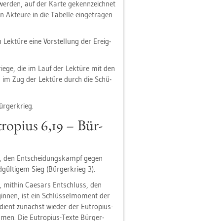
 wer­den, auf der Karte ge­kenn­zeich­net
 Ak­teu­re in die Ta­bel­le ein­ge­tra­gen
Lek­tü­re eine Vor­stel­lung der Er­eig­
rie­ge, die im Lauf der Lek­tü­re mit den
en im Zug der Lek­tü­re durch die Schü­
ür­ger­krieg.
tro­pi­us 6,19 – Bür­
 1), den Ent­schei­dungs­kampf gegen
­gül­ti­gem Sieg (Bür­ger­krieg 3).
 mit­hin Cae­sars Ent­schluss, den
­gin­nen, ist ein Schlüs­sel­mo­ment der
u dient zu­nächst wie­der der Eu­tro­pi­us-
­men. Die Eu­tro­pi­us-Texte Bür­ger­