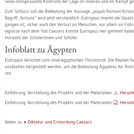
seine om­ni­prä­sen­te Kon­trol­le der Lage im In­ne­ren und im Kampf geg
Zum Schluss soll die Be­deu­tung der Aus­sa­ge „po­pu­li Ro­ma­ni for­tu­n
Be­griff „for­tu­na“ wird jetzt ver­ständ­lich: Eu­tro­pi­us mein­te die Staat
gan­gen ist, si­cher auch den Ver­lust an Men­schen, vor allem an Füh­ru
eig­nis­se nach dem Tod Cae­sars könn­te Eu­tro­pi­us hier ge­meint hab
Ho­ri­zont der Schü­le­rin­nen und Schü­ler.
In­fo­blatt zu Ägyp­ten
Eu­tro­pi­us be­rich­tet vom in­ner­ägyp­ti­schen Thron­streit. Die Rea­li­en h
ons­blat­tes her­ge­stellt wer­den, um die Be­deu­tung Ägyp­tens für Rom 
ren.
Ein­füh­rung: Vor­stel­lung des Pro­jekts und der Ma­te­ria­li­en:
Her­un­t
Ein­füh­rung: Vor­stel­lung des Pro­jekts und der Ma­te­ria­li­en:
Her­un­t
Wei­ter zu
Dik­ta­tur und Er­mor­dung Cae­sars