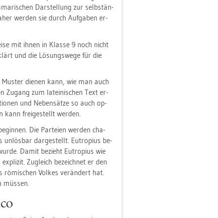
ma­ri­schen Dar­stel­lung zur selb­stän­
 Daher wer­den sie durch Auf­ga­ben er­
wei­se mit ihnen in Klas­se 9 noch nicht
­klärt und die Lö­sungs­we­ge für die
als Mus­ter die­nen kann, wie man auch
en Zu­gang zum la­tei­ni­schen Text er­
­tio­nen und Ne­ben­sät­ze so auch op­
n kann frei­ge­stellt wer­den.
­gin­nen. Die Par­tei­en wer­den cha­
ls un­lös­bar dar­ge­stellt. Eu­tro­pi­us be­
wurde. Damit be­zieht Eu­tro­pi­us wie
x­pli­zit. Zu­gleich be­zeich­net er den
s rö­mi­schen Vol­kes ver­än­dert hat.
en müs­sen.
­co